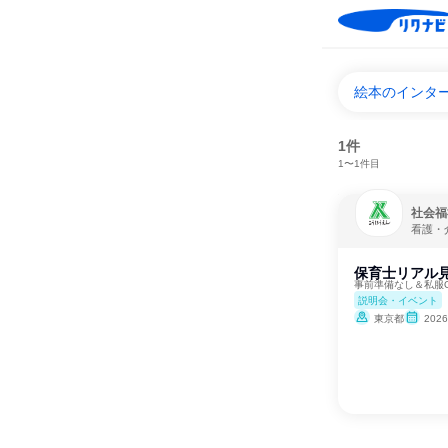
絵本のインタ
1件
1〜1件目
社会福
看護・
保育士リアル見
事前準備なし＆私服O
説明会・イベント
東京都
202