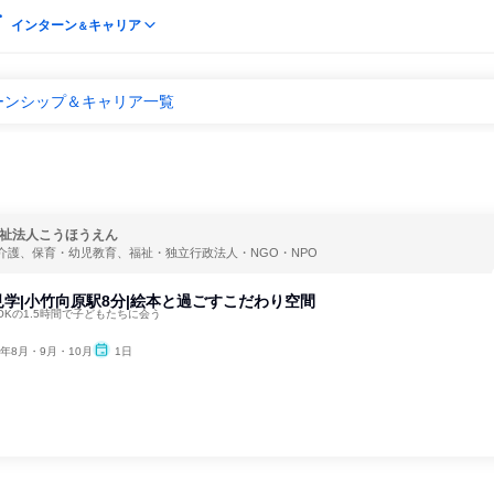
インターン
キャリア
＆
ーンシップ＆キャリア一覧
祉法人こうほうえん
介護、保育・幼児教育、福祉・独立行政法人・NGO・NPO
学|小竹向原駅8分|絵本と過ごすこだわり空間
Kの1.5時間で子どもたちに会う
6年8月・9月・10月
1日