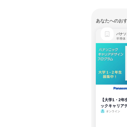
あなたへのお
パナソ
半導体
【大学1・2年
ックキャリア
ム
オンライン