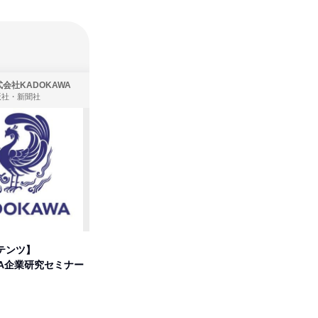
会社KADOKAWA
株式会社住まいず
版社・新聞社
製造・メーカー、建築設計
テンツ】
先着順・選考なし|注文住宅の総
プログラ
WA企業研究セミナー
合職|会社説明会&社長座談会
しくアル
オンライン
オンラ