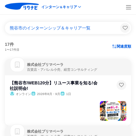
インターン
キャリア
＆
熊谷市のインターンシップ＆キャリア一覧
17件
関連度順
1〜17件目
株式会社プリマベーラ
百貨店・アパレル小売、経営コンサルティング
【熊谷市/WEB120分】リユース事業を知る!会
社説明会!
オンライン
2026年8月・9月
1日
株式会社プリマベーラ