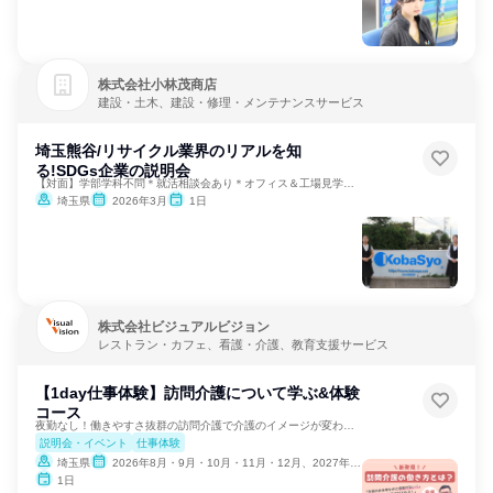
株式会社小林茂商店
建設・土木、建設・修理・メンテナンスサービス
埼玉熊谷/リサイクル業界のリアルを知
る!SDGs企業の説明会
【対面】学部学科不問＊就活相談会あり＊オフィス＆工場見学あり
埼玉県
2026年3月
1日
株式会社ビジュアルビジョン
レストラン・カフェ、看護・介護、教育支援サービス
【1day仕事体験】訪問介護について学ぶ&体験
コース
夜勤なし！働きやすさ抜群の訪問介護で介護のイメージが変わる✨
説明会・イベント
仕事体験
埼玉県
2026年8月・9月・10月・11月・12月、2027年1月・2月・3月
1日