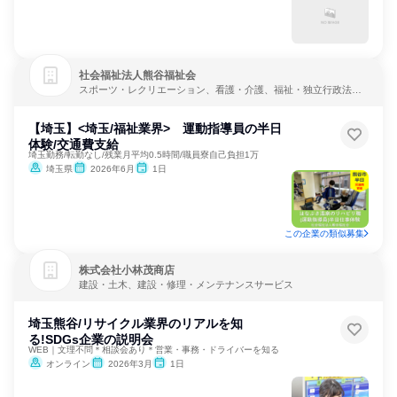
社会福祉法人熊谷福祉会
スポーツ・レクリエーション、看護・介護、福祉・独立行政法
人・NGO・NPO
【埼玉】<埼玉/福祉業界> 運動指導員の半日
体験/交通費支給
埼玉勤務/転勤なし/残業月平均0.5時間/職員寮自己負担1万
埼玉県
2026年6月
1日
この企業の類似募集
株式会社小林茂商店
建設・土木、建設・修理・メンテナンスサービス
埼玉熊谷/リサイクル業界のリアルを知
る!SDGs企業の説明会
WEB｜文理不問＊相談会あり＊営業・事務・ドライバーを知る
オンライン
2026年3月
1日