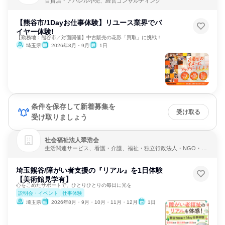
百貨店・アパレル小売、経営コンサルティング
【熊谷市/1Dayお仕事体験】リユース業界でバ
イヤー体験!
【勤務地：熊谷市／対面開催】中古販売の花形「買取」に挑戦！
埼玉県
2026年8月・9月
1日
条件を保存して新着募集を
受け取る
受け取りましょう
社会福祉法人翠浩会
生活関連サービス、看護・介護、福祉・独立行政法人・NGO・N
PO
埼玉熊谷/障がい者支援の『リアル』を1日体験
【美術館見学有】
心をこめたサポートで、ひとりひとりの毎日に光を
説明会・イベント
仕事体験
埼玉県
2026年8月・9月・10月・11月・12月
1日