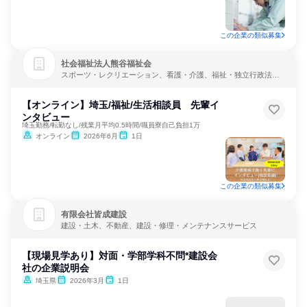
この企業の類似募集
社会福祉法人熊谷福祉会
スポーツ・レクリエーション、看護・介護、福祉・独立行政法
人・NGO・NPO
【オンライン】埼玉/福祉/生活相談員 先輩イ
ンタビュー
埼玉勤務/転勤なし/残業月平均0.5時間/職員寮自己負担1万
オンライン
2026年6月
1日
この企業の類似募集
有限会社皆成建設
建設・土木、不動産、建設・修理・メンテナンスサービス
【現場見学あり】対面・学部学科不問*建設会
社の企業説明会
埼玉県
2026年3月
1日