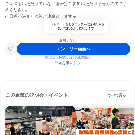
ご返信をいただけていない場合はご参加いただけませんのでご了
承ください。
※日程が決まり次第ご連絡致します※
エントリーするとプログラムの詳細案内を
受け取れるようになります
締切：なし
エントリー画面へ
原稿ID：
fe30ba303ef2025d
問題を報告する
この企業の説明会・イベント
すべて見る