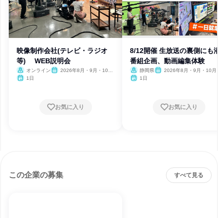
映像制作会社(テレビ・ラジオ
8/12開催 生放送の裏側にも
等) WEB説明会
番組企画、動画編集体験
オンライン
2026年8月・9月・10
静岡県
2026年8月・9月・10月
月・11月
月
1日
1日
お気に入り
お気に入り
この企業の募集
すべて見る