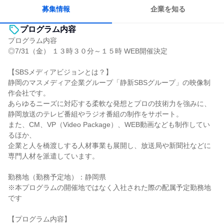
募集情報
企業を知る
プログラム内容
プログラム内容
◎7/31（金） １３時３０分～１５時 WEB開催決定
【SBSメディアビジョンとは？】
静岡のマスメディア企業グループ「静新SBSグループ」の映像制
作会社です。
あらゆるニーズに対応する柔軟な発想とプロの技術力を強みに、
静岡放送のテレビ番組やラジオ番組の制作をサポート。
また、CM、VP（Video Package）、WEB動画なども制作してい
るほか、
企業と人を橋渡しする人材事業も展開し、放送局や新聞社などに
専門人材を派遣しています。
勤務地（勤務予定地）：静岡県
※本プログラムの開催地ではなく入社された際の配属予定勤務地
です
【プログラム内容】