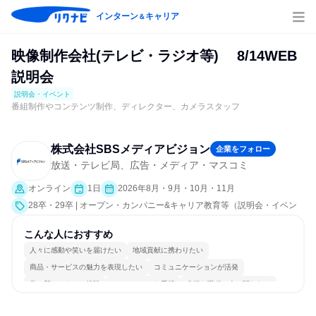
インターン
キャリア
＆
映像制作会社(テレビ・ラジオ等) 8/14WEB
説明会
説明会・イベント
番組制作やコンテンツ制作、ディレクター、カメラスタッフ
株式会社SBSメディアビジョン
企業をフォロー
放送・テレビ局、広告・メディア・マスコミ
オンライン
1日
2026年8月・9月・10月・11月
28卒・29卒 | オープン・カンパニー&キャリア教育等（説明会・イベン
ト [職種研究、就活サポート、会社説明会、業界研究]）
こんな人におすすめ
人々に感動や笑いを届けたい
地域貢献に携わりたい
商品・サービスの魅力を表現したい
コミュニケーションが活発
常に新しいものに挑戦
チームワークを重視
多様な職種の人と関われる
一つの専門分野を極める
若手が裁量を持てる環境
人とたくさん会話する