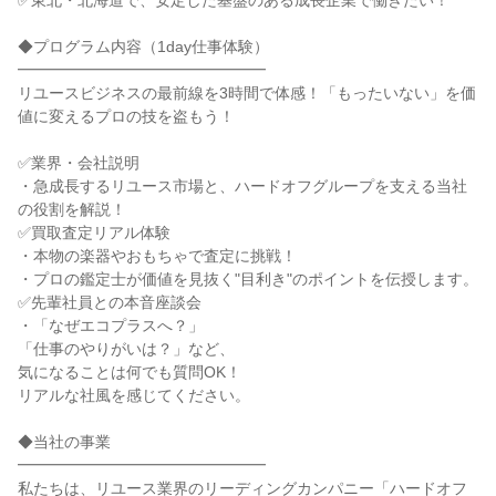
✅東北・北海道で、安定した基盤のある成長企業で働きたい！
◆プログラム内容（1day仕事体験）
━━━━━━━━━━━━━━━━
リユースビジネスの最前線を3時間で体感！「もったいない」を価
値に変えるプロの技を盗もう！
✅業界・会社説明
・急成長するリユース市場と、ハードオフグループを支える当社
の役割を解説！
✅買取査定リアル体験
・本物の楽器やおもちゃで査定に挑戦！
・プロの鑑定士が価値を見抜く"目利き"のポイントを伝授します。
✅先輩社員との本音座談会
・「なぜエコプラスへ？」
「仕事のやりがいは？」など、
気になることは何でも質問OK！
リアルな社風を感じてください。
◆当社の事業
━━━━━━━━━━━━━━━━
私たちは、リユース業界のリーディングカンパニー「ハードオフ