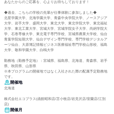
あなたからのご応募を、心よりお待ちしております！
◆過去、こちらの学校の先輩が仕事体験に参加しました◆
北星学園大学、北海学園大学、青森中央学院大学、ノースアジア
大学、岩手大学、盛岡大学、東北大学、東北学院大学、東北福祉
大学、東北工業大学、宮城大学、宮城学院女子大学、尚絅学院大
学、石巻専修大学、東北電子専門学校、宮城県農業大学校、仙台
青葉学院短期大学、仙台デザイン専門学校、専門学校デジタルア
ーツ仙台、大原簿記情報ビジネス医療福祉専門学校山形校、福島
大学、敬和学園大学、白鴎大学
勤務地（勤務予定地）：宮城県、福島県、北海道、青森県、岩手
県、秋田県、山形県
※本プログラムの開催地ではなく入社された際の配属予定勤務地
です。
開催地
北海道
株式会社エコプラス(函館昭和店/苫小牧店/岩見沢店/室蘭店/江別
店)
開催月