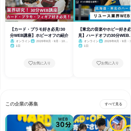
【カード・プラモ好き必見!30
【東北の音楽やホビー好き
分WEB講座】ホビーオフの紹介
見】ハードオフの30分WEB
座
オンライン
2026年8月・9月・10
オンライン
2026年8月・9月・1
月・11月
月・11月
1日
1日
お気に入り
お気に入り
この企業の募集
すべて見る