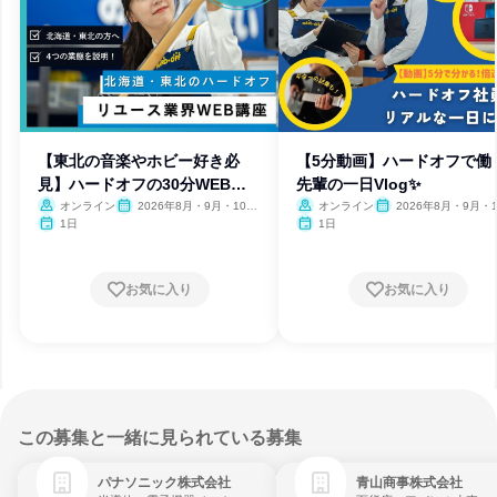
【東北の音楽やホビー好き必
【5分動画】ハードオフで働
見】ハードオフの30分WEB講
先輩の一日Vlog✨
座
オンライン
2026年8月・9月・10
オンライン
2026年8月・9月・1
月・11月
月・11月
1日
1日
お気に入り
お気に入り
この募集と一緒に見られている募集
パナソニック株式会社
青山商事株式会社