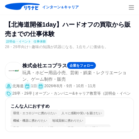
インターン
キャリア
＆
【北海道開催1day】ハードオフの買取から販
売までの仕事体験
説明会・イベント
仕事体験
28・29卒向け✨趣味の知識が武器になる。1点モノに価値を。
株式会社エコプラス
企業をフォロー
玩具・ホビー用品小売、芸術・娯楽・レクリエーショ
ン、ゲーム制作・販売
北海道
1日
2026年8月・9月・10月・11月
28卒・29卒 | オープン・カンパニー&キャリア教育等（説明会・イベン
ト [職種研究、職場見学会、社員交流会]、仕事体験）
こんな人におすすめ
環境・エコロジーに携わりたい
人々に感動や笑いを届けたい
機械・機器に携わりたい
地域貢献に携わりたい
商品・サービスの魅力を表現したい
商品・サービスを販売したい
コミュニケーションが活発
チームワークを重視