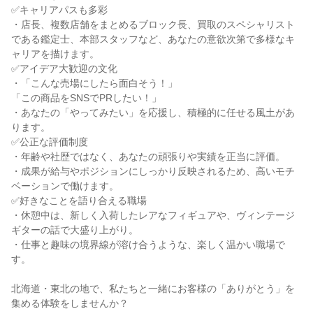
✅キャリアパスも多彩
・店長、複数店舗をまとめるブロック長、買取のスペシャリスト
である鑑定士、本部スタッフなど、あなたの意欲次第で多様なキ
ャリアを描けます。
✅アイデア大歓迎の文化
・「こんな売場にしたら面白そう！」
「この商品をSNSでPRしたい！」
・あなたの「やってみたい」を応援し、積極的に任せる風土があ
ります。
✅公正な評価制度
・年齢や社歴ではなく、あなたの頑張りや実績を正当に評価。
・成果が給与やポジションにしっかり反映されるため、高いモチ
ベーションで働けます。
✅好きなことを語り合える職場
・休憩中は、新しく入荷したレアなフィギュアや、ヴィンテージ
ギターの話で大盛り上がり。
・仕事と趣味の境界線が溶け合うような、楽しく温かい職場で
す。
北海道・東北の地で、私たちと一緒にお客様の「ありがとう」を
集める体験をしませんか？