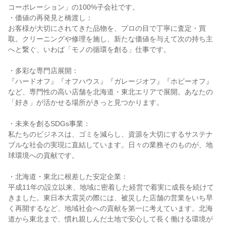
コーポレーション」の100%子会社です。
・価値の再発見と橋渡し：
お客様が大切にされてきた品物を、プロの目で丁寧に査定・買
取。クリーニングや修理を施し、新たな価値を与えて次の持ち主
へと繋ぐ、いわば「モノの循環を創る」仕事です。
・多彩な専門店展開：
『ハードオフ』『オフハウス』『ガレージオフ』『ホビーオフ』
など、専門性の高い店舗を北海道・東北エリアで展開。あなたの
「好き」が活かせる場所がきっと見つかります。
・未来を創るSDGs事業：
私たちのビジネスは、ゴミを減らし、資源を大切にするサステナ
ブルな社会の実現に直結しています。日々の業務そのものが、地
球環境への貢献です。
・北海道・東北に根差した安定企業：
平成11年の設立以来、地域に密着した経営で着実に成長を続けて
きました。東日本大震災の際には、被災した店舗の営業をいち早
く再開するなど、地域社会への貢献を第一に考えています。北海
道から東北まで、慣れ親しんだ土地で安心して長く働ける環境が