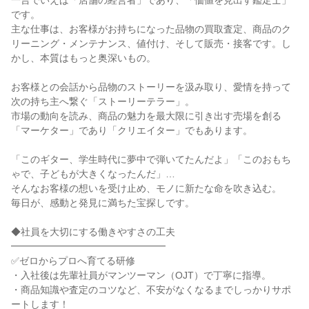
一言でいえば「店舗の経営者」であり、「価値を見出す鑑定士」
です。
主な仕事は、お客様がお持ちになった品物の買取査定、商品のク
リーニング・メンテナンス、値付け、そして販売・接客です。し
かし、本質はもっと奥深いもの。
お客様との会話から品物のストーリーを汲み取り、愛情を持って
次の持ち主へ繋ぐ「ストーリーテラー」。
市場の動向を読み、商品の魅力を最大限に引き出す売場を創る
「マーケター」であり「クリエイター」でもあります。
「このギター、学生時代に夢中で弾いてたんだよ」「このおもち
ゃで、子どもが大きくなったんだ」…
そんなお客様の想いを受け止め、モノに新たな命を吹き込む。
毎日が、感動と発見に満ちた宝探しです。
◆社員を大切にする働きやすさの工夫
━━━━━━━━━━━━━━━━
✅ゼロからプロへ育てる研修
・入社後は先輩社員がマンツーマン（OJT）で丁寧に指導。
・商品知識や査定のコツなど、不安がなくなるまでしっかりサポ
ートします！