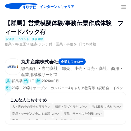
インターン
キャリア
＆
【群馬】営業模擬体験/事務伝票作成体験 フ
ィードバック有
説明会・イベント
仕事体験
創業68年全国90拠点/ランチ付！営業・事務を1日でW体験！
丸井産業株式会社
企業をフォロー
総合商社・専門商社・卸売、小売・卸売・商社、商用・
産業用機械サービス
群馬県
1日
2026年9月
28卒・29卒 | オープン・カンパニー&キャリア教育等（説明会・イベン
ト [職種研究、職場見学会、社員交流会、就活サポート、会社説明会、業
界研究]、仕事体験）
こんな人におすすめ
人・世の中の安全を守りたい
都市・街づくりがしたい
地域貢献に携わりたい
商品・サービスの魅力を表現したい
商品・サービスを企画したい
商品・サービスを販売したい
人の仕事をサポートしたい
コミュニケーションが活発
若手が裁量を持てる環境
人とたくさん会話する