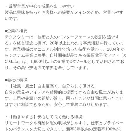
・反響営業が中心で成果を出しやすい
製品に興味を持ったお客様への提案がメインのため、営業しやす
いです。
■企業の概要
テクノツリーは「技術と人のインターフェースの役割を追求す
る」を経営理念に掲げ、20年以上にわたり事業活動を行っていま
す。産業機械のマニュアル制作で培った技術を活かし、2004年か
らシステム事業に着手。自社開発製品である帳票電子化ソフト「X
C-Gate」は、1,600社以上の企業でDXツールとして活用されてお
り、その高い技術力で業界を牽引しています。
■会社の特徴
・【社風・風土】自由度高く、自分らしく働ける
自分の意見やアイデアを積極的に提案できる自由な風土がありま
す。上司や先輩との距離が近く、困ったことや疑問に思ったこと
はすぐに相談できるため、安心して業務に取り組めます。
・【働きやすさ】安心して長く働ける環境
リモートワークや有給休暇の取得がしやすく、仕事とプライベー
トのバランスを大切にできます。新卒3年以内の定着率100%が、