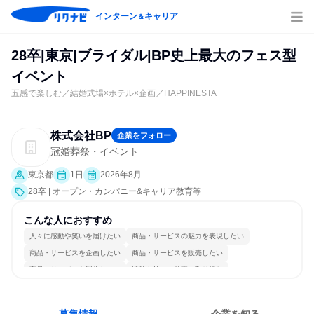
インターン
キャリア
＆
28卒|東京|ブライダル|BP史上最大のフェス型
イベント
五感で楽しむ／結婚式場×ホテル×企画／HAPPINESTA
株式会社BP
企業をフォロー
冠婚葬祭・イベント
東京都
1日
2026年8月
28卒 | オープン・カンパニー&キャリア教育等
こんな人におすすめ
人々に感動や笑いを届けたい
商品・サービスの魅力を表現したい
商品・サービスを企画したい
商品・サービスを販売したい
商品・サービスを製作したい
情熱を持って仕事に取り組む
チームワークを重視
多様な職種の人と関われる
人とたくさん会話する