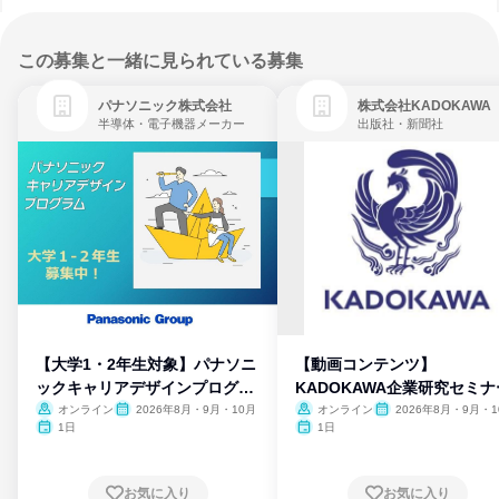
この募集と一緒に見られている募集
パナソニック株式会社
株式会社KADOKAWA
半導体・電子機器メーカー
出版社・新聞社
【大学1・2年生対象】パナソニ
【動画コンテンツ】
ックキャリアデザインプログラ
KADOKAWA企業研究セミナ
ム
オンライン
2026年8月・9月・10月
オンライン
2026年8月・9月・1
月・11月・12月
1日
1日
お気に入り
お気に入り