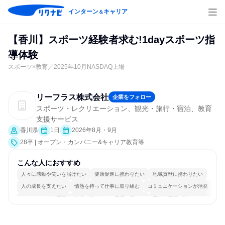
インターン
キャリア
＆
【香川】スポーツ経験者求む!1dayスポーツ指
導体験
スポーツ×教育／2025年10月NASDAQ上場
リーフラス株式会社
企業をフォロー
スポーツ・レクリエーション、観光・旅行・宿泊、教育
支援サービス
香川県
1日
2026年8月・9月
28卒 | オープン・カンパニー&キャリア教育等
こんな人におすすめ
人々に感動や笑いを届けたい
健康促進に携わりたい
地域貢献に携わりたい
人の成長を支えたい
情熱を持って仕事に取り組む
コミュニケーションが活発
チームワークを重視
女性が働きやすい環境で働ける
明確な目標を追いかける
人とたくさん会話する