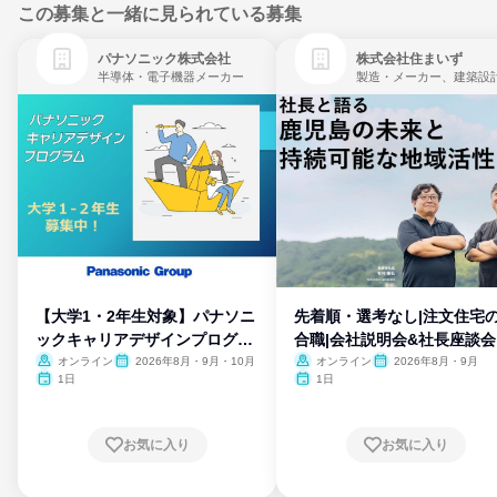
この募集と一緒に見られている募集
パナソニック株式会社
株式会社住まいず
半導体・電子機器メーカー
製造・メーカー、建築設
【大学1・2年生対象】パナソニ
先着順・選考なし|注文住宅
ックキャリアデザインプログラ
合職|会社説明会&社長座談会
ム
オンライン
2026年8月・9月・10月
オンライン
2026年8月・9月
1日
1日
お気に入り
お気に入り