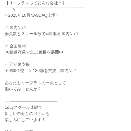
【リーフラスってどんな会社？】
￣￣V￣￣￣￣￣￣￣￣￣￣￣￣￣￣￣￣￣
✨2025年10月NASDAQ上場✨
✅ 国内No.1
会員数とスクール数で4年連続 国内No.1
✅ 全国展開
46都道府県で全13種目を展開中
✅ 部活動支援
全国381校、 2,120部を支援、国内No.1
あなたもリーフラスの一員として
働いてみませんか？
┏ ──────────────── ┓
1dayスクール体験で、
新しい自分との出会いを
楽しみにしています！