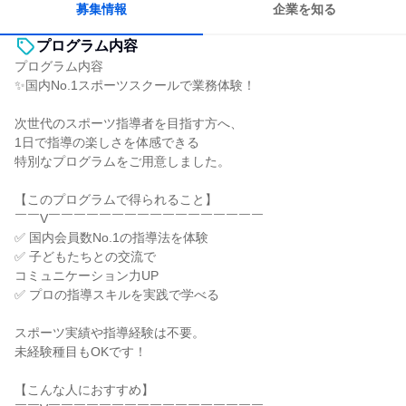
募集情報
企業を知る
プログラム内容
プログラム内容
✨国内No.1スポーツスクールで業務体験！
次世代のスポーツ指導者を目指す方へ、
1日で指導の楽しさを体感できる
特別なプログラムをご用意しました。
【このプログラムで得られること】
￣￣V￣￣￣￣￣￣￣￣￣￣￣￣￣￣￣￣￣
✅ 国内会員数No.1の指導法を体験
✅ 子どもたちとの交流で
コミュニケーション力UP
✅ プロの指導スキルを実践で学べる
スポーツ実績や指導経験は不要。
未経験種目もOKです！
【こんな人におすすめ】