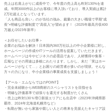
売上は右肩上がりに成長中で、今年度の売上高も昨対130%を達
成。年間3000件以上のお客様に導入頂いており、導入実績は累計
2万社超えとなっています。
「人も商品も良い」のが当社の強み。裁量の大きい職場で早期”成
長”×明確な評価制度で”高収入”が望めます！（2025年最高月収400
万越え/2023年新卒）
＜お任せしたいお仕事＞
企業のお悩みを解決！日本国内360万社以上の中小企業様に対し、
ホームページの作成やITツールの活用を提案していただきます。
ホームページは今やビジネスの必需品であり、人材獲得や集客・
広報などその用途は多岐にわたります。しかし、未だ「実はホー
ムページがなくて…」とお困りの経営者が多いのが現状。そんな
方々の力になり、中小企業様の事業成長を支援しましょう！
【アール・エムならではのPOINT】
・完全未経験からWEB商材のスペシャリストを目指せる
・明確な評価基準で頑張りを還元する制度がたくさん
・売上は昨対130％増◎新規エリアにも出店中（2023年沖縄県那
覇市、2024年北海道札幌市など）
・転勤が無いから家族や親しい人との将来を見据えたキャリア設