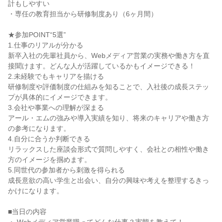
計もしやすい
・専任の教育担当から研修制度あり（6ヶ月間）
★参加POINT“5選”
1.仕事のリアルが分かる
新卒入社の先輩社員から、Webメディア営業の実務や働き方を直
接聞けます。どんな人が活躍しているかもイメージできる！
2.未経験でもキャリアを描ける
研修制度や評価制度の仕組みを知ることで、入社後の成長ステッ
プが具体的にイメージできます。
3.会社や事業への理解が深まる
アール・エムの強みや導入実績を知り、将来のキャリアや働き方
の参考になります。
4.自分に合うか判断できる
リラックスした座談会形式で質問しやすく、会社との相性や働き
方のイメージを掴めます。
5.同世代の参加者から刺激を得られる
成長意欲の高い学生と出会い、自分の興味や考えを整理するきっ
かけになります。
■当日の内容