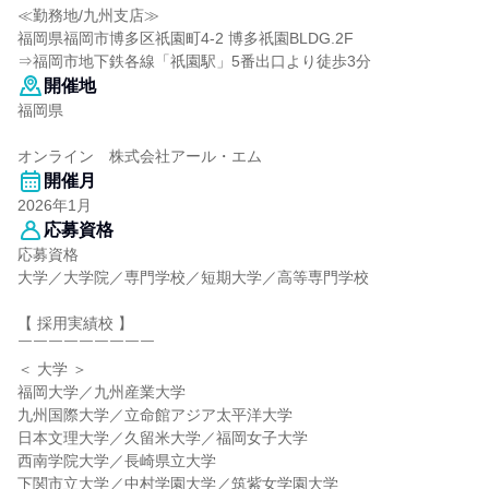
≪勤務地/九州支店≫
福岡県福岡市博多区祇園町4-2 博多祇園BLDG.2F
⇒福岡市地下鉄各線「祇園駅」5番出口より徒歩3分
開催地
福岡県
オンライン 株式会社アール・エム
開催月
2026年1月
応募資格
応募資格
大学／大学院／専門学校／短期大学／高等専門学校
【 採用実績校 】
￣￣￣￣￣￣￣￣￣
＜ 大学 ＞
福岡大学／九州産業大学
九州国際大学／立命館アジア太平洋大学
日本文理大学／久留米大学／福岡女子大学
西南学院大学／長崎県立大学
下関市立大学／中村学園大学／筑紫女学園大学