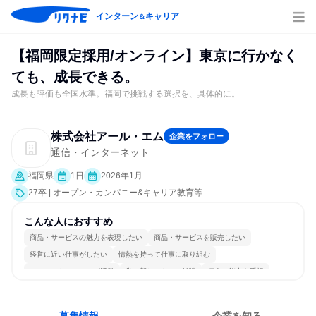
インターン
キャリア
＆
【福岡限定採用/オンライン】東京に行かなく
ても、成長できる。
成長も評価も全国水準。福岡で挑戦する選択を、具体的に。
株式会社アール・エム
企業をフォロー
通信・インターネット
福岡県
1日
2026年1月
27卒 | オープン・カンパニー&キャリア教育等
こんな人におすすめ
商品・サービスの魅力を表現したい
商品・サービスを販売したい
経営に近い仕事がしたい
情熱を持って仕事に取り組む
コミュニケーションが活発
常に新しいものに挑戦
個人の能力を重視
明確な目標を追いかける
若手が裁量を持てる環境
人とたくさん会話する