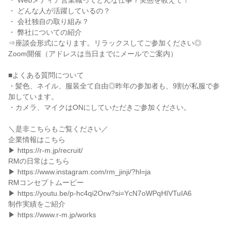
・ Webメディア営業職ってどんな仕事？実態を教えて！
・ どんな人が活躍しているの？
・ 会社独自の取り組み？
・ 弊社についての紹介
⇒座談会形式になります。リラックスしてご参加ください◎
Zoom開催（アドレスは当日までにメールでご案内）
■よくある質問について
・髪色、ネイル、服装全て自由◎昨年の参加者も、9割が私服で参
加しています。
・カメラ、マイクはONにしていただきご参加ください。
＼是非こちらもご覧ください／
企業情報はこちら
▶ https://r-m.jp/recruit/
RMの日常はこちら
▶ https://www.instagram.com/rm_jinji/?hl=ja
RMコンセプトムービー
▶ https://youtu.be/p-hc4qi2Orw?si=YcN7oWPqHIVTuIA6
制作実績をご紹介
▶ https://www.r-m.jp/works