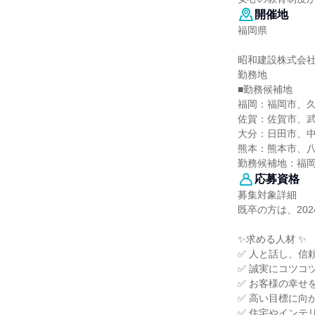
開催地
福岡県
昭和建設株式会
勤務地
■勤務候補地
福岡：福岡市、
佐賀：佐賀市、
大分：日田市、
熊本：熊本市、
勤務候補地：福
応募資格
募集対象詳細
既卒の方は、2024 
✨求める人材 ✨
✅ 人と話し、信
✅ 誠実にコツコ
✅ お客様の幸せ
✅ 高い目標に向
✅ 住宅やインテ