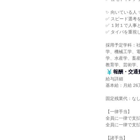
✨ 向いている人 
✅ スピード選考
✅ １対１で人事
✅ タイパを重視
採用予定学科：
学、機械工学、
学、水産学、畜産
教育学、芸術学
報酬・交通
給与詳細
基本給：月給 26万
固定残業代：な
【一律手当】
全員に一律で支
全員に一律で支
【諸手当】