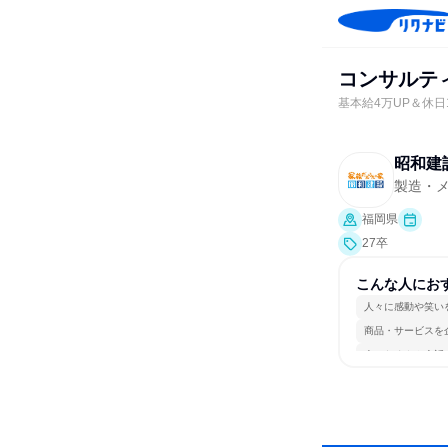
コンサルテ
基本給4万UP＆休
昭和建
製造・
福岡県
27卒
こんな人にお
人々に感動や笑い
商品・サービスを
人とたくさん会話