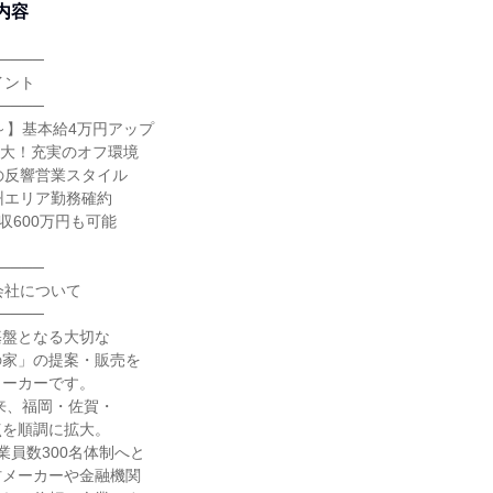
内容
────
イント
────
月～】基本給4万円アップ
に拡大！充実のオフ環境
の反響営業スタイル
州エリア勤務確約
収600万円も可能
────
会社について
────
基盤となる大切な
の家」の提案・販売を
メーカーです。
以来、福岡・佐賀・
点を順調に拡大。
業員数300名体制へと
材メーカーや金融機関