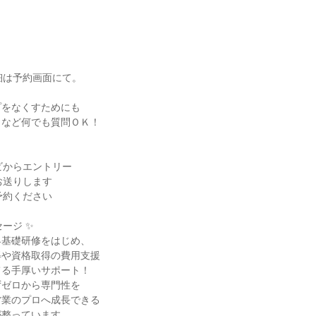
細は予約画面にて。
プをなくすためにも
となど何でも質問ＯＫ！
ビからエントリー
お送りします
予約ください
ージ ✨
界基礎研修をはじめ、
得や資格取得の費用支援
てる手厚いサポート！
ずゼロから専門性を
営業のプロへ成長できる
が整っています。