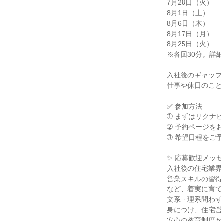
7月28日（火）
8月1日（土）
8月6日（木）
8月17日（月）
8月25日（火）
※各回30分。詳
入社後のギャッ
仕事や休日のこ
✅ 参加方法
➀ まずはリクナ
➁ 予約ページを
➂ 希望日程をご
✨ 応募歓迎メッセ
入社後の住宅業
営業スキルの習
など、着実に育
文系・理系問わ
身につけ、住宅
安心の教育制度