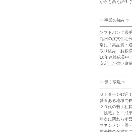
からも高く評価
───────────
✨ 事業の強み ✨
───────────
ソフトバンク選
九州の注文住宅
常に「高品質・
取り組み、お客
10年連続成長中
安定した強い事
───────────
✨ 働く環境 ✨
───────────
ＵＩターン歓迎
愛着ある地域で
２０代の若手社
「挑戦」と「成
年次に関わらず
マネジメント層
成長機会が豊富