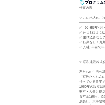
プログラム
仕事内容
───────────
✨ この求人のポ
───────────
✅ 【令和8年4
✅ 休日121日
✅ 飛び込みなし
✅ 転勤なし！九
✅ 入社3年目で年
───────────
✨ 昭和建設株式
───────────
私たちの生活の
「家族だんらん
行っている住宅
1980年の設立
熊本・大分と拠
資本金1億円、従
成長し、大手建