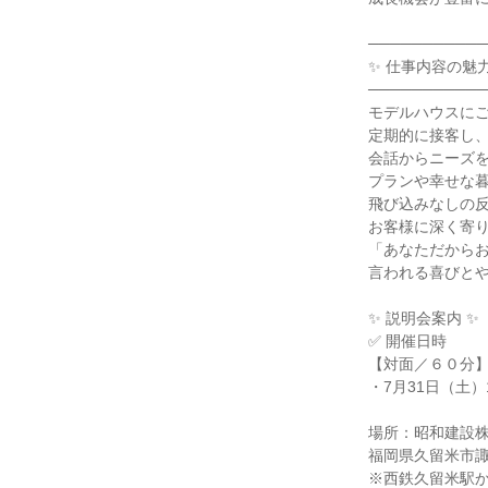
───────────
✨ 仕事内容の魅力
───────────
モデルハウスに
定期的に接客し
会話からニーズ
プランや幸せな
飛び込みなしの
お客様に深く寄
「あなただから
言われる喜びと
✨ 説明会案内 ✨
✅ 開催日時
【対面／６０分
・7月31日（土）11
場所：昭和建設
福岡県久留米市諏
※西鉄久留米駅か