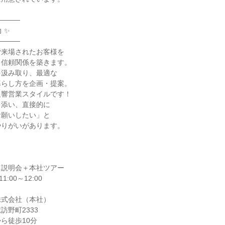
────
 ✨
────
ご来場されたお客様を
、信頼関係を築きます。
を汲み取り、最適な
暮らし方を企画・提案。
反響営業スタイルです！
り添い、直接的に
お願いしたい」と
やりがいがあります。
】説明会＋本社ツアー
:00～12:00
株式会社（本社）
訪野町2333
ら徒歩10分