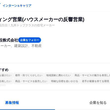
インターン
キャリア
＆
ィング営業(ハウスメーカーの反響営業)
日121日！九州トップクラスの住宅メーカー
設株式会社
企業をフォロー
メーカー、建築設計、不動産
すすめ
を届けたい
都市・街づくりがしたい
地域貢献に携わりたい
商品・サービスの魅力を表現し
企画したい
商品・サービスを販売したい
明確な目標を追いかける
若手が裁量を持てる環境
する
募集情報
企業を知る