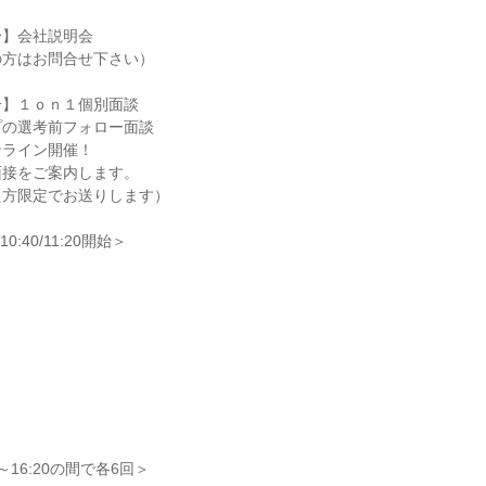
分】会社説明会
の方はお問合せ下さい）
分】１ｏｎ１個別面談
プの選考前フォロー面談
ンライン開催！
面接をご案内します。
た方限定でお送りします）
0:40/11:20開始＞
～16:20の間で各6回＞