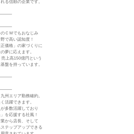
される信頼の企業です。
────
────
手のＣＭでもおなじみ
分野で高い認知度！
適正価格」の家づくりに
様の夢に応えます。
、売上高150億円という
業基盤を持っています。
────
────
！九州エリア勤務確約。
長く活躍できます。
員が多数活躍しており
果」を応援する社風！
営業から店長、そして
へステップアップできる
に用意されています。