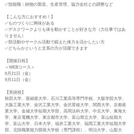
✅技能職：鋳物の製造、生産管理、協力会社との調整など
【こんな方におすすめ！】
✅ものづくりに興味がある
✅デスクワークよりも体を動かすことが好きな方（力仕事ではあ
りません）
✅部活動やサークル活動で鍛えた体力を活かしたい方
✅どちらかというと文系の方が活躍できます
【開催日程】
＜WEBコース＞
8月21日（金）
9月11日（金）
【実績校】
秋田大学、亜細亜大学、石川工業高等専門学校、大阪学院大学、
大阪工業大学、金沢工業大学、金沢星稜大学、関西大学、京都産
業大学、金城大学短期大学部、高岡法科大学、中京大学、東海大
学、東京電機大学、東京都市大学、富山県立大学、富山短期大
学、富山大学、日本大学、福井工業大学、福岡工業大学短期大学
部、北陸職業能力開発大学校（専門課程）、明治大学、山梨大