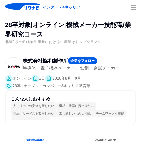
インターン
キャリア
＆
28卒対象|オンライン|機械メーカー技能職/業
界研究コース
北陸3県の鉄鋳物生産業における生産量はトップクラス✨
株式会社協和製作所
企業をフォロー
半導体・電子機器メーカー、鉄鋼・金属メーカー
オンライン
1日
2026年8月・9月
28卒 | オープン・カンパニー&キャリア教育等
こんな人におすすめ
人・世の中の安全を守りたい
機械・機器に携わりたい
商品・サービスを製作したい
常に新しいものに挑戦
チームワークを重視
一つの専門分野を極める