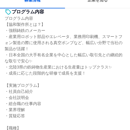
募集情報
企業を知る
プログラム内容
プログラム内容
【協和製作所とは？】
・強靱鋳鉄のメーカー
・産業用ロボット部品やエレベータ、業務用印刷機、スマートフ
ォン製造の際に使用される真空ポンプなど、幅広い分野で当社の
製品が活躍！
・日本全国の大手有名企業を中心とした幅広い取引先との継続的
な取引で安心✨
・北陸3県の鉄鋳物生産業における生産量はトップクラス✨
・成長に応じた段階的な研修で成長を支援！
【実施プログラム】
・社員自己紹介
・会社説明会
・総合職の仕事内容
・業界理解
・質疑応答
【職種】