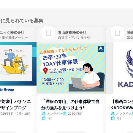
緒に見られている募集
ニック株式会社
青山商事株式会社
株式
・電子機器メーカー
百貨店・アパレル小売
出
生対象】パナソニ
「洋服の青山」の仕事体験で自
【動画コン
デザインプログラ
分の強みを見つけよう!
KADOKA
2026年8月・9月・10月
オンライン
2026年8月
オンライン
1日
1日