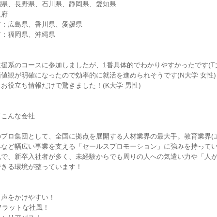
潟県、長野県、石川県、静岡県、愛知県
阪府
ア：広島県、香川県、愛媛県
ア：福岡県、沖縄県
援系のコースに参加しましたが、1番具体的でわかりやすかったです(T
値観が明確になったので効率的に就活を進められそうです(N大学 女性)
お役立ち情報だけで驚きました！(K大学 男性)
てこんな会社
プロ集団として、全国に拠点を展開する人材業界の最大手。教育業界(
界など幅広い事業を支える「セールスプロモーション」に強みを持って
風で、新卒入社者が多く、未経験からでも周りの人への気遣い力や「人
できる環境が整っています！
く声をかけやすい！
フラットな社風！