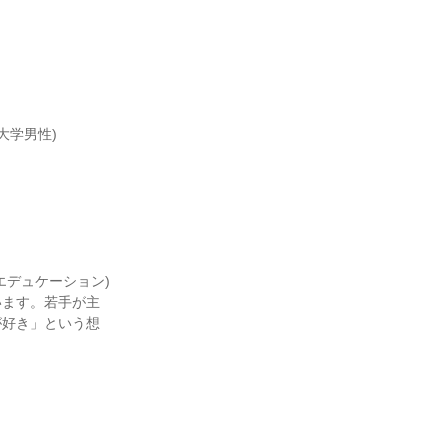
大学男性)
エデュケーション)
います。若手が主
が好き」という想