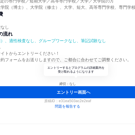
業予定の専門学校／短期大学／高等専門学校／大学／大学院の方
大学院（博士）、大学院（修士）、大学、短大、高等専門学校、専門学
費
費なし
の流れ
順）、適性検査なし、グループワークなし、筆記試験なし
れ
サイトからエントリーください！
予約フォームをお送りしますので、ご都合に合わせてご調整ください。
エントリーするとプログラムの詳細案内を
受け取れるようになります
締切：なし
エントリー画面へ
原稿ID：
e31ea503ac2e2eaf
問題を報告する