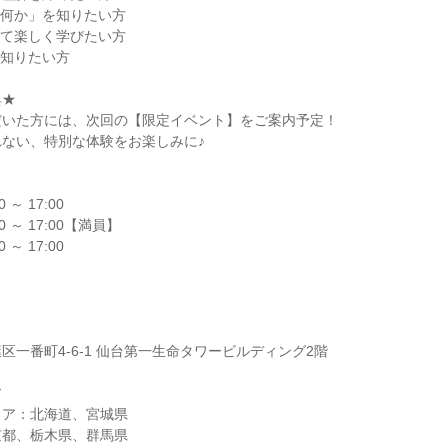
は何か」を知りたい方
って楽しく学びたい方
も知りたい方
典★
だいた方には、次回の【限定イベント】をご案内予定！
ない、特別な体験をお楽しみに♪
0 ～ 17:00
00 ～ 17:00【満員】
0 ～ 17:00
】
区一番町4-6-1 仙台第一生命タワービルディング2階
ア
リア：北海道、宮城県
京都、栃木県、群馬県