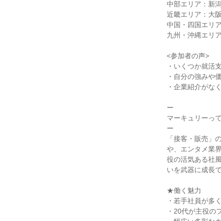
中部エリア：新
近畿エリア：大
中国・四国エリ
九州・沖縄エリ
<参加者の声>
・いくつか就活支
・自分の強みや価
・企業紹介がなく
ー
マーキュリーっ
ー
「接客・販売」の
や、エンタメ業
役の活気ある社
いを武器に成長
★働く魅力
・若手社員が多
・20代が主役の