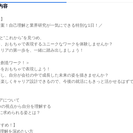
内容
ム】
考案！自己理解と業界研究が一気にできる特別な1日！／
”と“これから”を見つめ、
を、おもちゃで表現するユニークなワークを体験しませんか？
ャリアの第一歩を、一緒に踏み出しましょう！
来創造ワーク！＞
姿をおもちゃで表現しよう！
解し、自分が会社の中で成長した未来の姿を描きませんか？
て楽しくキャリア設計できるので、今後の就活にもきっと活かせるはず
アについて
つの視点から自分を理解する
に求められる姿とは？
すすめ！】
己理解を深めたい方