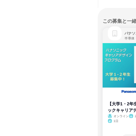
この募集と一
パナソ
半導体
【大学1・2年
ックキャリア
ム
オンライン
1日