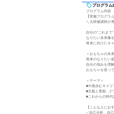
プログラム
プログラム内容
【実施プログラ
＼元研修講師が
自分の“これまで
なりたい未来像
将来に向けたキ
＜おもちゃの未
将来のなりたい
自分の強みを理
おもちゃを使っ
＜テーマ＞
■今後歩むキャリ
■主観と客観、2
■これからの時代
【こんな人にお
✅自己分析、自