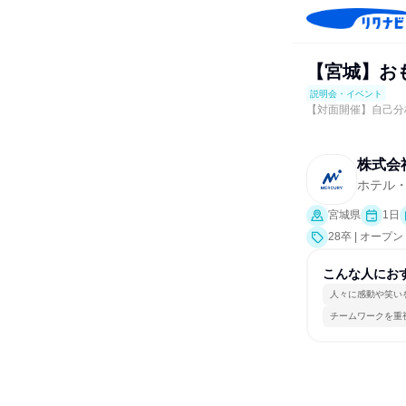
【宮城】おも
説明会・イベント
【対面開催】自己分
株式会
ホテル
宮城県
1日
28卒 | オ
こんな人にお
人々に感動や笑い
チームワークを重