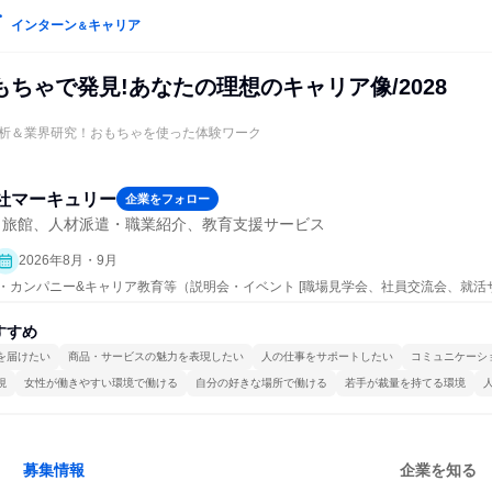
インターン
キャリア
＆
ちゃで発見!あなたの理想のキャリア像/2028
析＆業界研究！おもちゃを使った体験ワーク
社マーキュリー
企業をフォロー
・旅館、人材派遣・職業紹介、教育支援サービス
2026年8月・9月
ープン・カンパニー&キャリア教育等（説明会・イベント [職場見学会、社員交流会、就活
すすめ
を届けたい
商品・サービスの魅力を表現したい
人の仕事をサポートしたい
コミュニケーシ
視
女性が働きやすい環境で働ける
自分の好きな場所で働ける
若手が裁量を持てる環境
募集情報
企業を知る