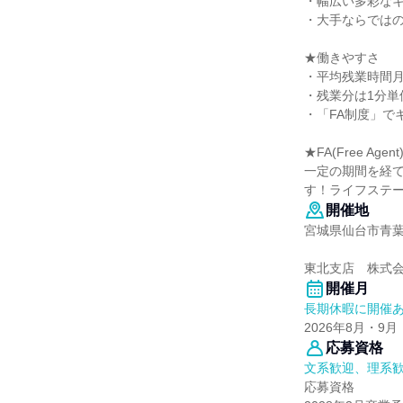
・幅広い多彩な
・大手ならでは
★働きやすさ
・平均残業時間月7
・残業分は1分単
・「FA制度」で
★FA(Free Age
一定の期間を経
す！ライフステー
開催地
宮城県仙台市青葉
東北支店 株式
開催月
長期休暇に開催
2026年8月・9月
応募資格
文系歓迎、理系
応募資格