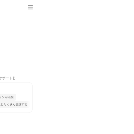
サポート]）
ョンが活発
人とたくさん会話する