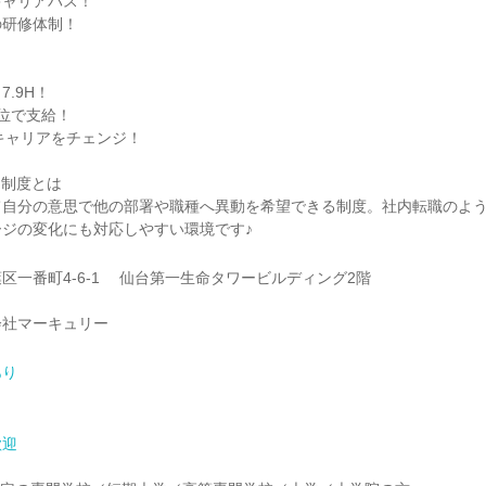
キャリアパス！
の研修体制！
.9H！
位で支給！
キャリアをチェンジ！
nt)制度とは
て自分の意思で他の部署や職種へ異動を希望できる制度。社内転職のよ
ジの変化にも対応しやすい環境です♪
区一番町4-6-1 仙台第一生命タワービルディング2階
会社マーキュリー
あり
歓迎