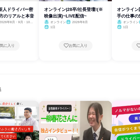
】新人ドライバー密
オンライン|28卒/社長登壇!(※
オンライン
き方のリアルと本音
映像出演)~LIVE配信~
手の仕事の
2026年8月・9月・10
オンライン
2026年8月
オンライン
11月・12月
1日
1日
気に入り
お気に入り
集