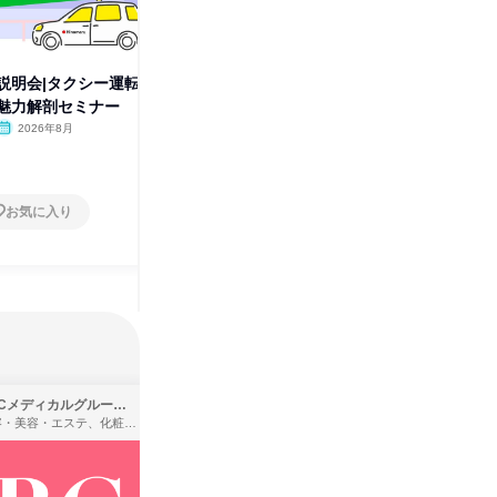
説明会|タクシー運転
【20分動画】新人ドライバー密
【5分動
魅力解剖セミナー
着!自由な働き方のリアルと本音
属1か月
2026年8月
オンライン
2026年8月・9月・10
オンラ
月・11月・12月
1日
1日
お気に入り
お気に入り
SBCメディカルグループ株式会社
株式会社バンダイ
理容・美容・エステ、化粧品・理美容用品小売、医療・病院
アパレル・繊維・スポーツメーカー、製造・メーカー、ゲーム制作・販売