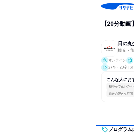
【20分動
日の丸
観光・
オンライン
27卒・28卒 
こんな人にお
穏やかで互いのペ
自分の好きな時間
プログラム