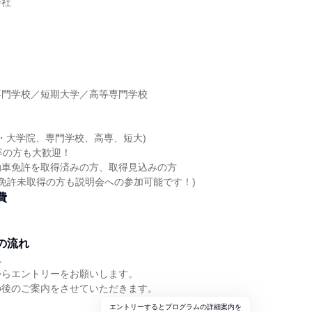
会社
】
専門学校／短期大学／高等専門学校
】
学・大学院、専門学校、高専、短大)
卒の方も大歓迎！
動車免許を取得済みの方、取得見込みの方
！免許未取得の方も説明会への参加可能です！)
費
の流れ
れ
からエントリーをお願いします。
の後のご案内をさせていただきます。
エントリーするとプログラムの詳細案内を