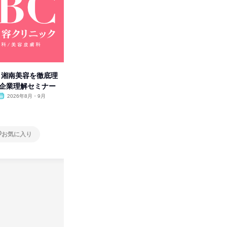
卒】湘南美容を徹底理
人事の心を動かす「自己表現」
タカラト
付企業理解セミナー
の極意/選考官の本音を動画で公
ビ」を学
開
2026年8月・9月
オンライン
2026年8月・9月・10
オンラ
月・11月・12月
1日
1日
お気に入り
お気に入り