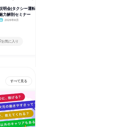
説明会|タクシー運転
東京開催|28卒/業界初…?ビジネ
【5分動
魅力解剖セミナー
スボードゲーム型説明会
る!配属
2026年8月
東京都
2026年8月・9月
オンラ
1日
1日
お気に入り
お気に入り
すべて見る