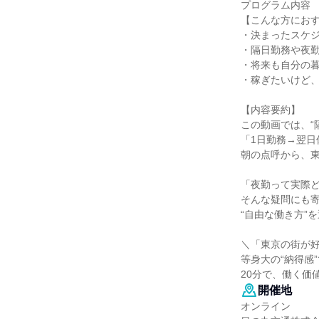
プログラム内容
【こんな方にお
・決まったスケ
・隔日勤務や夜
・将来も自分の
・稼ぎたいけど
【内容要約】
この動画では、“
「1日勤務→翌
朝の点呼から、
「夜勤って実際
そんな疑問にも
“自由な働き方”
＼「東京の街が
等身大の“納得感
20分で、働く価
開催地
オンライン