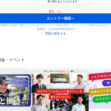
受け取れるようになります
締切：なし
エントリー画面へ
や開始月を過ぎた後もシステム上はエントリーできますが、エントリーへの対応はされない
原稿ID：
e14d4d55ff59d607
問題を報告する
明会・イベント