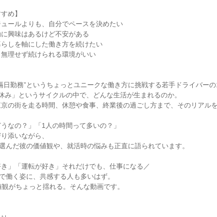
すすめ】
ジュールよりも、自分でペースを決めたい
勤に興味はあるけど不安がある
暮らしを軸にした働き方を続けたい
、無理せず続けられる環境がいい
隔日勤務”というちょっとユニークな働き方に挑戦する若手ドライバーの
日休み」というサイクルの中で、どんな生活が生まれるのか。
東京の街を走る時間、休憩や食事、終業後の過ごし方まで、そのリアル
どうなの？」「1人の時間って多いの？」
寄り添いながら、
を選んだ彼の価値観や、就活時の悩みも正直に語られています。
好き」「運転が好き」それだけでも、仕事になる／
”で働く姿に、共感する人も多いはず。
値観がちょっと揺れる。そんな動画です。