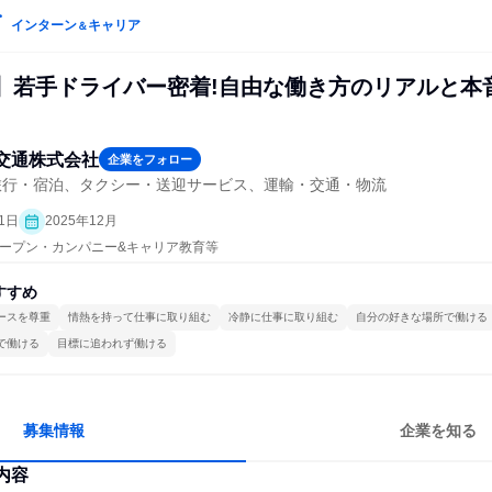
インターン
キャリア
＆
画】若手ドライバー密着!自由な働き方のリアルと本
交通株式会社
企業をフォロー
旅行・宿泊、タクシー・送迎サービス、運輸・交通・物流
1日
2025年12月
| オープン・カンパニー&キャリア教育等
すすめ
ースを尊重
情熱を持って仕事に取り組む
冷静に仕事に取り組む
自分の好きな場所で働ける
で働ける
目標に追われず働ける
募集情報
企業を知る
内容