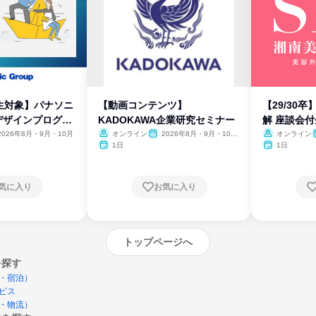
生対象】パナソニ
【動画コンテンツ】
【29/30
デザインプログラ
KADOKAWA企業研究セミナー
解 座談会
2026年8月・9月・10月
オンライン
2026年8月・9月・10
オンライン
月・11月・12月
1日
1日
気に入り
お気に入り
トップページへ
を探す
・宿泊）
ビス
・物流）