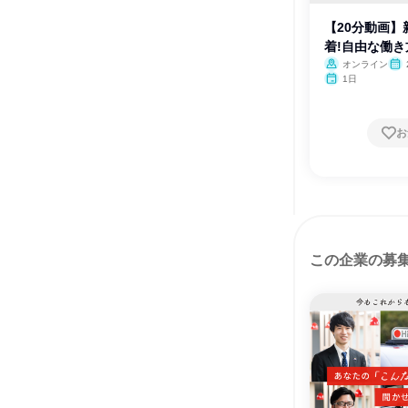
【20分動画
着!自由な働
オンライン
月・
1日
お
この企業の募