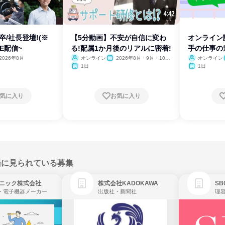
卒/社長登壇!(※
【5分動画】不安が自信に変わ
オンライン
VE配信~
る!配属1か月後のリアルに密着!
手の仕事の
2026年8月
オンライン
2026年8月・9月・10
オンライン
月・11月・12月
1日
1日
気に入り
お気に入り
緒に見られている募集
ニック株式会社
株式会社KADOKAWA
・電子機器メーカー
出版社・新聞社