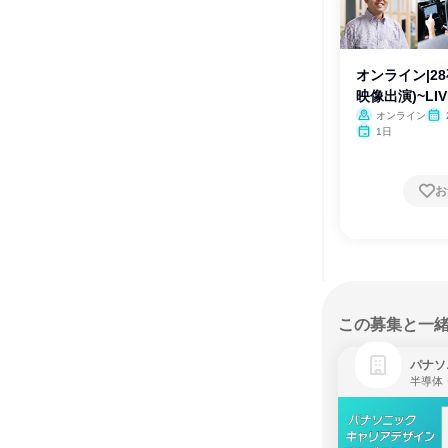
オンライン|28
映像出演)~LI
オンライン
1日
お
この募集と一
パナソ
半導体