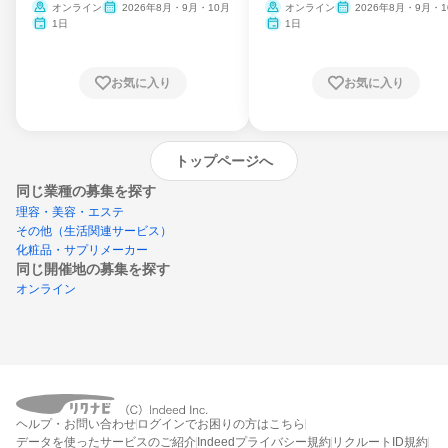
ム
オンライン
2026年8月・9月・10月
オンライン
2026年8月・9月・1
月・11月・12月
1日
1日
お気に入り
お気に入り
トップページへ
同じ業種の募集を探す
理容・美容・エステ
その他（生活関連サービス）
化粧品・サプリメーカー
同じ開催地の募集を探す
オンライン
エントリーするとプログラムの詳細案内を
ヘルプ・お問い合わせ
ログインでお困りの方はこちら
受け取れるようになります
データを使ったサービスのご紹介
Indeedプライバシー規約
リクルートID規約