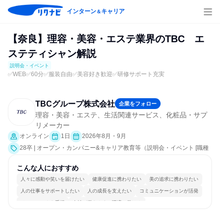
インターン
キャリア
＆
【奈良】理容・美容・エステ業界のTBC エ
ステティシャン解説
説明会・イベント
✅WEB✅60分✅服装自由✅美容好き歓迎✅研修サポート充実
TBCグループ株式会社
企業をフォロー
理容・美容・エステ、生活関連サービス、化粧品・サプ
リメーカー
オンライン
1日
2026年8月・9月
28卒 | オープン・カンパニー&キャリア教育等（説明会・イベント [職種
研究、会社説明会]）
こんな人におすすめ
人々に感動や笑いを届けたい
健康促進に携わりたい
美の追求に携わりたい
人の仕事をサポートしたい
人の成長を支えたい
コミュニケーションが活発
チームワークを重視
女性が働きやすい環境で働ける
自分の好きな場所で働ける
人とたくさん会話する