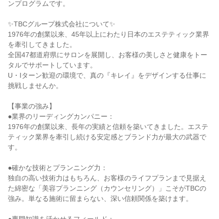
ンプログラムです。
✨TBCグループ株式会社について✨
1976年の創業以来、45年以上にわたり日本のエステティック業界
を牽引してきました。
全国47都道府県にサロンを展開し、お客様の美しさと健康をトー
タルでサポートしています。
U・Iターン歓迎の環境で、真の『キレイ』をデザインする仕事に
挑戦しませんか。
【事業の強み】
●業界のリーディングカンパニー：
1976年の創業以来、長年の実績と信頼を築いてきました。エステ
ティック業界を牽引し続ける安定感とブランド力が最大の武器で
す。
●確かな技術とプランニング力：
独自の高い技術力はもちろん、お客様のライフプランまで見据え
た綿密な「美容プランニング（カウンセリング）」こそがTBCの
強み。単なる施術に留まらない、深い信頼関係を築けます。