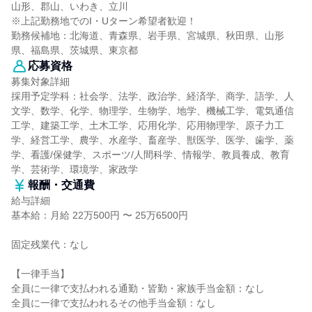
山形、郡山、いわき、立川
※上記勤務地でのI・Uターン希望者歓迎！
勤務候補地：北海道、青森県、岩手県、宮城県、秋田県、山形
県、福島県、茨城県、東京都
応募資格
募集対象詳細
採用予定学科：社会学、法学、政治学、経済学、商学、語学、人
文学、数学、化学、物理学、生物学、地学、機械工学、電気通信
工学、建築工学、土木工学、応用化学、応用物理学、原子力工
学、経営工学、農学、水産学、畜産学、獣医学、医学、歯学、薬
学、看護/保健学、スポーツ/人間科学、情報学、教員養成、教育
学、芸術学、環境学、家政学
報酬・交通費
給与詳細
基本給：月給 22万500円 〜 25万6500円
固定残業代：なし
【一律手当】
全員に一律で支払われる通勤・皆勤・家族手当金額：なし
全員に一律で支払われるその他手当金額：なし