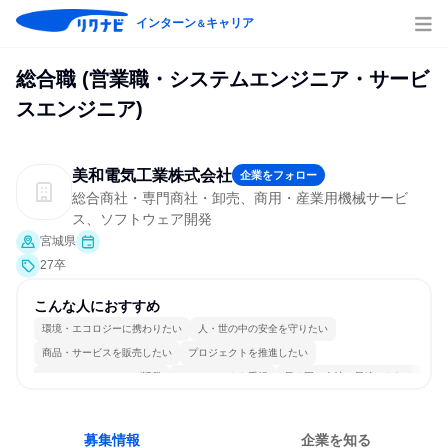
インターン
キャリア
＆
総合職 (営業職・システムエンジニア・サービ
スエンジニア)
美和電気工業株式会社
企業をフォロー
総合商社・専門商社・卸売、商用・産業用機械サービ
ス、ソフトウェア開発
宮城県
27卒
こんな人におすすめ
環境・エコロジーに携わりたい
人・世の中の安全を守りたい
商品・サービスを販売したい
プロジェクトを推進したい
コミュニケーションが活発
チームワークを重視
長く同じ会社に居続けられる
多様な職種の人と関われる
一つの専門分野を極める
募集情報
企業を知る