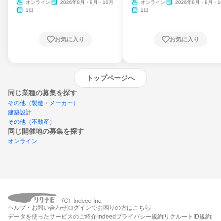
ム
オンライン
2026年8月・9月・10月
オンライン
2026年8月・9月・1
月・11月・12月
1日
1日
お気に入り
お気に入り
トップページへ
同じ業種の募集を探す
その他（製造・メーカー）
建築設計
その他（不動産）
同じ開催地の募集を探す
オンライン
エントリーするとプログラムの詳細案内を
ヘルプ・お問い合わせ
ログインでお困りの方はこちら
受け取れるようになります
データを使ったサービスのご紹介
Indeedプライバシー規約
リクルートID規約