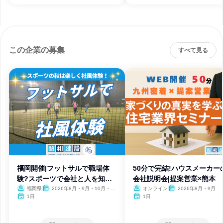
この企業の募集
すべて見る
福岡開催|フットサルで職場体
50分で完結!ハウスメーカー
験?スポーツで会社と人を知ろ
会社説明会|提案営業×熊本
う!
福岡県
2026年8月・9月・10月・11
オンライン
2026年8月・9月
月・12月、2027年1月
1日
1日