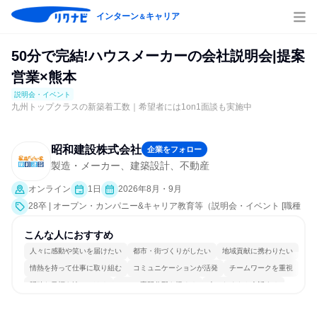
インターン
キャリア
＆
50分で完結!ハウスメーカーの会社説明会|提案
営業×熊本
説明会・イベント
九州トップクラスの新築着工数｜希望者には1on1面談も実施中
昭和建設株式会社
企業をフォロー
製造・メーカー、建築設計、不動産
オンライン
1日
2026年8月・9月
28卒 | オープン・カンパニー&キャリア教育等（説明会・イベント [職種
研究、会社説明会、業界研究]）
こんな人におすすめ
人々に感動や笑いを届けたい
都市・街づくりがしたい
地域貢献に携わりたい
情熱を持って仕事に取り組む
コミュニケーションが活発
チームワークを重視
明確な目標を追いかける
一つの専門分野を極める
人とたくさん会話する