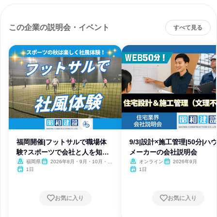
この企業の説明会・イベント
すべて見る
福岡開催|フットサルで職場体
9/3|設計×施工管理|50分|ハ
験?スポーツで会社と人を知ろ
メーカーの会社説明会
う!
福岡県
2026年8月・9月・10月・11
オンライン
2026年9月
月・12月、2027年1月
1日
1日
お気に入り
お気に入り