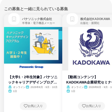
この募集と一緒に見られている募集
パナソニック株式会社
株式会社KADOKAWA
半導体・電子機器メーカー
出版社・新聞社
【大学1・2年生対象】パナソニ
【動画コンテンツ】
ックキャリアデザインプログラ
KADOKAWA企業研究セミナ
ム
オンライン
2026年8月・9月・10月
オンライン
2026年8月・9月・1
月・11月・12月
1日
1日
お気に入り
お気に入り