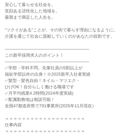
安心して暮らせる社会を。
笑顔ある活性化した地域を。
最期まで満足した人生を。
“ツクイがある”ことが、その街で暮らす理由になるように。
介護を通じて社会に貢献していくのがあなたの役割です。
――――――――――――――――――――
この新卒採用求人のポイント！
――――――――――――――――――――
✅学部・学科不問。先輩社員の5割以上が
福祉学部以外の出身！※2025新卒入社者実績
✅髪型・髪色自由！ネイル・マツエク・
ひげOK！自分らしく働ける職場です
✅月平均残業4.2時間(2024年度実績)
✅配属勤務地は相談可能！
全国47都道府県で791事業所(2025年11月現在）
＝＝＝＝＝＝＝＝＝＝＝＝＝＝＝＝＝＝＝
仕事内容
＝＝＝＝＝＝＝＝＝＝＝＝＝＝＝＝＝＝＝