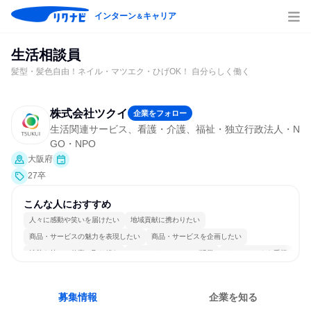
インターン
キャリア
＆
生活相談員
髪型・髪色自由！ネイル・マツエク・ひげOK！ 自分らしく働く
株式会社ツクイ
企業をフォロー
生活関連サービス、看護・介護、福祉・独立行政法人・N
GO・NPO
大阪府
27卒
こんな人におすすめ
人々に感動や笑いを届けたい
地域貢献に携わりたい
商品・サービスの魅力を表現したい
商品・サービスを企画したい
情熱を持って仕事に取り組む
コミュニケーションが活発
チームワークを重視
女性が働きやすい環境で働ける
多様な職種の人と関われる
人とたくさん会話する
募集情報
企業を知る