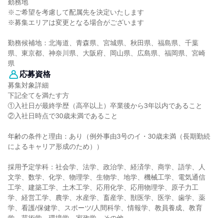
勤務地
※ご希望を考慮して配属先を決定いたします
※募集エリアは変更となる場合がございます
勤務候補地：北海道、青森県、宮城県、秋田県、福島県、千葉
県、東京都、神奈川県、大阪府、岡山県、広島県、福岡県、宮崎
県
応募資格
募集対象詳細
下記全てを満たす方
①入社日が最終学歴（高卒以上）卒業後から3年以内であること
②入社日時点で30歳未満であること
年齢の条件と理由：あり（例外事由3号のイ・30歳未満（長期勤続
によるキャリア形成のため））
採用予定学科：社会学、法学、政治学、経済学、商学、語学、人
文学、数学、化学、物理学、生物学、地学、機械工学、電気通信
工学、建築工学、土木工学、応用化学、応用物理学、原子力工
学、経営工学、農学、水産学、畜産学、獣医学、医学、歯学、薬
学、看護/保健学、スポーツ/人間科学、情報学、教員養成、教育