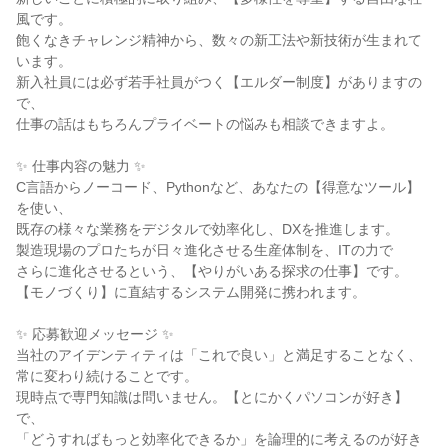
風です。
飽くなきチャレンジ精神から、数々の新工法や新技術が生まれて
います。
新入社員には必ず若手社員がつく【エルダー制度】がありますの
で、
仕事の話はもちろんプライベートの悩みも相談できますよ。
✨ 仕事内容の魅力 ✨
C言語からノーコード、Pythonなど、あなたの【得意なツール】
を使い、
既存の様々な業務をデジタルで効率化し、DXを推進します。
製造現場のプロたちが日々進化させる生産体制を、ITの力で
さらに進化させるという、【やりがいある探求の仕事】です。
【モノづくり】に直結するシステム開発に携われます。
✨ 応募歓迎メッセージ ✨
当社のアイデンティティは「これで良い」と満足することなく、
常に変わり続けることです。
現時点で専門知識は問いません。【とにかくパソコンが好き】
で、
「どうすればもっと効率化できるか」を論理的に考えるのが好き