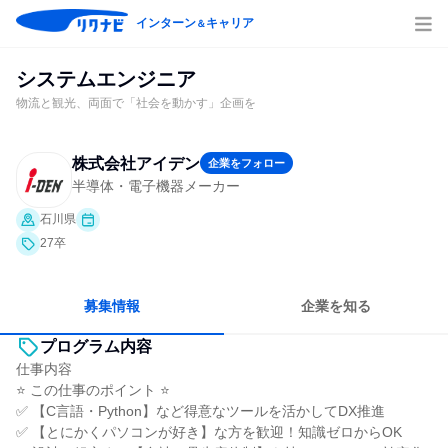
インターン
キャリア
＆
システムエンジニア
物流と観光、両面で「社会を動かす」企画を
株式会社アイデン
企業をフォロー
半導体・電子機器メーカー
石川県
27卒
募集情報
企業を知る
プログラム内容
仕事内容
⭐ この仕事のポイント ⭐
✅ 【C言語・Python】など得意なツールを活かしてDX推進
✅ 【とにかくパソコンが好き】な方を歓迎！知識ゼロからOK