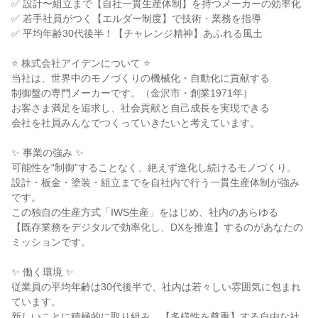
✅ 設計〜組立まで【自社一貫生産体制】を持つメーカーの効率化
✅ 若手社員がつく【エルダー制度】で技術・業務を指導
✅ 平均年齢30代後半！【チャレンジ精神】あふれる風土
⭐ 株式会社アイデンについて ⭐
当社は、世界中のモノづくりの機械化・自動化に貢献する
制御盤の専門メーカーです。（金沢市・創業1971年）
お客さま満足を追求し、社会貢献と自己成長を実現できる
会社を社員みんなでつくっていきたいと考えています。
✨ 事業の強み ✨
可能性を“制御”することなく、絶えず進化し続けるモノづくり。
設計・板金・塗装・組立までを自社内で行う一貫生産体制が強み
です。
この独自の生産方式「IWS生産」をはじめ、社内のあらゆる
【既存業務をデジタルで効率化し、DXを推進】するのがあなたの
ミッションです。
✨ 働く環境 ✨
従業員の平均年齢は30代後半で、社内は若々しい雰囲気に包まれ
ています。
新しいことに積極的に取り組み、【多様性を尊重】する自由な社