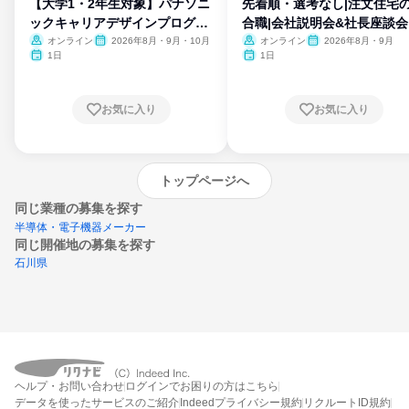
【大学1・2年生対象】パナソニ
先着順・選考なし|注文住宅
ックキャリアデザインプログラ
合職|会社説明会&社長座談会
ム
オンライン
2026年8月・9月・10月
オンライン
2026年8月・9月
1日
1日
お気に入り
お気に入り
トップページへ
同じ業種の募集を探す
半導体・電子機器メーカー
同じ開催地の募集を探す
石川県
エントリーするとプログラムの詳細案内を
ヘルプ・お問い合わせ
ログインでお困りの方はこちら
受け取れるようになります
データを使ったサービスのご紹介
Indeedプライバシー規約
リクルートID規約