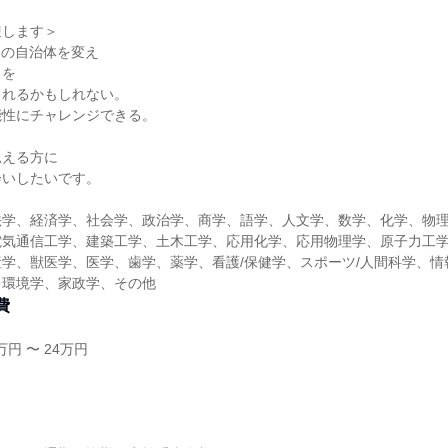
迎します＞
国の自治体を変え
しを
られるかもしれない。
能性にチャレンジできる。
思える方に
会いしたいです。
法学、経済学、社会学、政治学、商学、語学、人文学、数学、化学、物
電気通信工学、建築工学、土木工学、応用化学、応用物理学、原子力工
学、獣医学、医学、歯学、薬学、看護/保健学、スポーツ/人間科学、情
、環境学、家政学、その他
費
円 〜 24万円
し