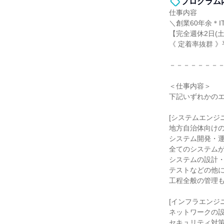
プログラム
仕事内容
＼創業60年余＊
【完全週休2日(土
《 定着率抜群 
－－－－－－－
＜仕事内容＞
下記いずれかの
[システムエンジニ
地方自治体向け
システム開発・
全てのシステム
システムの設計
テストなどの他
工程全般の管理
[インフラエンジニ
ネットワークの
セキュリティ対