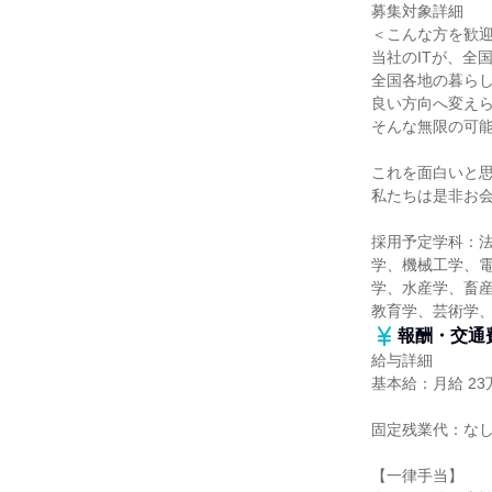
募集対象詳細
＜こんな方を歓
当社のITが、全
全国各地の暮ら
良い方向へ変え
そんな無限の可
これを面白いと
私たちは是非お
採用予定学科：
学、機械工学、
学、水産学、畜産
教育学、芸術学
報酬・交通
給与詳細
基本給：月給 23万
固定残業代：な
【一律手当】