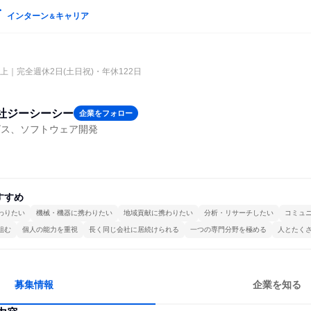
インターン
キャリア
＆
上｜完全週休2日(土日祝)・年休122日
社ジーシーシー
企業をフォロー
ビス、ソフトウェア開発
すすめ
わりたい
機械・機器に携わりたい
地域貢献に携わりたい
分析・リサーチしたい
コミュ
組む
個人の能力を重視
長く同じ会社に居続けられる
一つの専門分野を極める
人とたく
募集情報
企業を知る