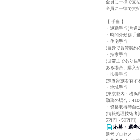
全員に一律で支
全員に一律で支
【 手当 】
・通勤手当(片道2
・時間外勤務手
・住宅手当
(自身で賃貸契約
・持家手当
(世帯主であり住
ある場合、購入か
・扶養手当
(扶養家族を有す
・地域手当
(東京都内・横浜
勤務の場合：4100
・資格取得時自
(情報処理技術者
5万円～50万円)
応募・選考
選考プロセス