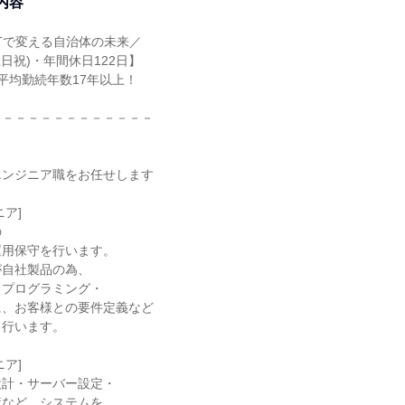
内容
ITで変える自治体の未来／
日祝)・年間休日122日】
》平均勤続年数17年以上！
－－－－－－－－－－－－－
エンジニア職をお任せします
ア]
の
運用保守を行います。
が自社製品の為、
・プログラミング・
に、お客様との要件定義など
も行います。
ア]
設計・サーバー設定・
策など、システムを