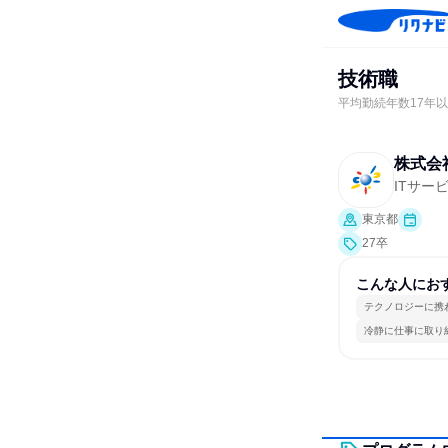
技術職
平均勤続年数17年以
株式会
ITサー
東京都
27卒
こんな人にお
テクノロジーに携
冷静に仕事に取り