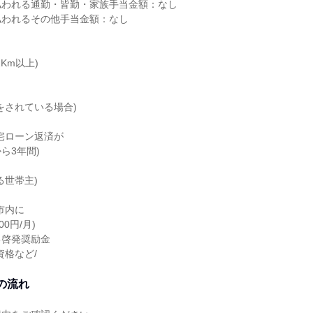
払われる通勤・皆勤・家族手当金額：なし
払われるその他手当金額：なし
Km以上)
当
をされている場合)
宅ローン返済が
ら3年間)
る世帯主)
市内に
0円/月)
己啓発奨励金
資格など/
の流れ