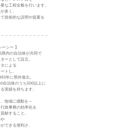
必要な工程全般を行います。
業が多く、
して技術的な説明や提案を
－－－－－－－－－－－－－
シーシー 】
群馬県内の自治体が共同で
ンターとして設立。
ータによる
タートし、
993年に県外進出。
50自治体のうち500以上に
する実績を持ちます。
え、地域に感動を～
、行政事務の効率化を
に貢献すること。
続や
いができる便利さ、