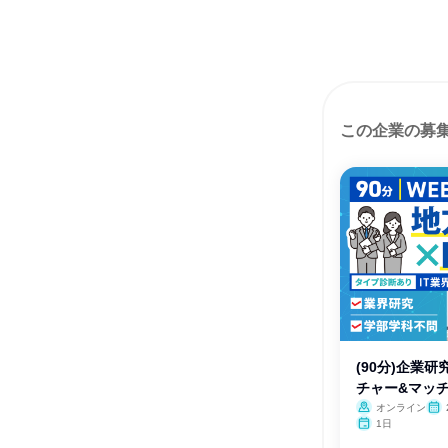
この企業の募
(90分)企業
チャー&マッ
オンライン
月・
1日