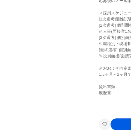
応募後のメール
＜採用スケジュ
[1次選考]適性試
[2次選考] 個別面
※人事(面接官1名
[3次選考] 個別面
※職種別・現場担
[最終選考] 個別
※役員面接(面接官
※おおよそ内定
1.5ヶ月～2ヶ月
提出書類
履歴書