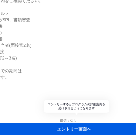
案内をご確認ください。
ール＞
験/SPI、書類審査
接
)
接
当者(面接官2名)
面接
2～3名)
までの期間は
です。
エントリーするとプログラムの詳細案内を
受け取れるようになります
締切：なし
エントリー画面へ