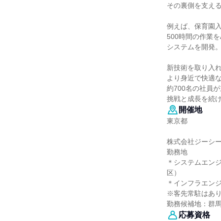
その裏側を支え
例えば、保育園
500時間の作業を
システムを開発
新技術を取り入
より身近で快適
約700名の社員
挑戦と成長を続
開催地
東京都
株式会社ジーシ
勤務地
＊システムエン
区）
＊インフラエン
※客先常駐はあ
勤務候補地：群
応募資格