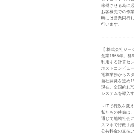
稼働させる為に
お客様先での作
時には営業同行
行います。
－－－－－－－
【 株式会社ジー
創業1965年。
利用する計算セ
ホストコンピュ
電算業務からス
自社開発を進め1
現在、全国約1,7
システムを導入
～ITで行政を変
私たちの使命は
通じて地域社会
スマホで行政手
公共料金の支払