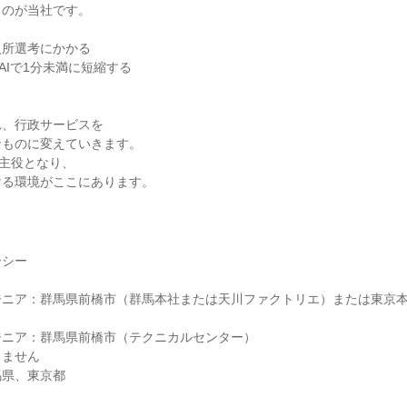
るのが当社です。
入所選考にかかる
AIで1分未満に短縮する
。
れ、行政サービスを
なものに変えていきます。
が主役となり、
ける環境がここにあります。
ーシー
ジニア：群馬県前橋市（群馬本社または天川ファクトリエ）または東京
ジニア：群馬県前橋市（テクニカルセンター）
りません
馬県、東京都