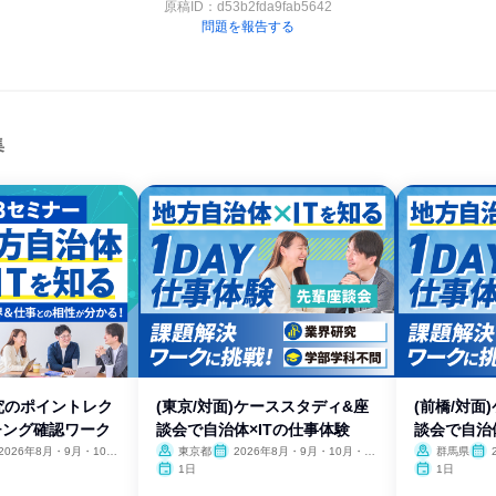
原稿ID：
d53b2fda9fab5642
問題を報告する
集
研究のポイントレク
(東京/対面)ケーススタディ&座
(前橋/対面
チング確認ワーク
談会で自治体×ITの仕事体験
談会で自治
2026年8月・9月・10
東京都
2026年8月・9月・10月・11
群馬県
11月・12月
月・12月
月・
1日
1日