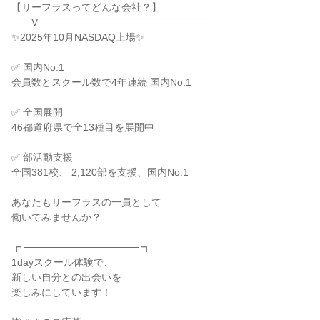
【リーフラスってどんな会社？】
￣￣V￣￣￣￣￣￣￣￣￣￣￣￣￣￣￣￣￣
✨2025年10月NASDAQ上場✨
✅ 国内No.1
会員数とスクール数で4年連続 国内No.1
✅ 全国展開
46都道府県で全13種目を展開中
✅ 部活動支援
全国381校、 2,120部を支援、国内No.1
あなたもリーフラスの一員として
働いてみませんか？
┏ ──────────────── ┓
1dayスクール体験で、
新しい自分との出会いを
楽しみにしています！