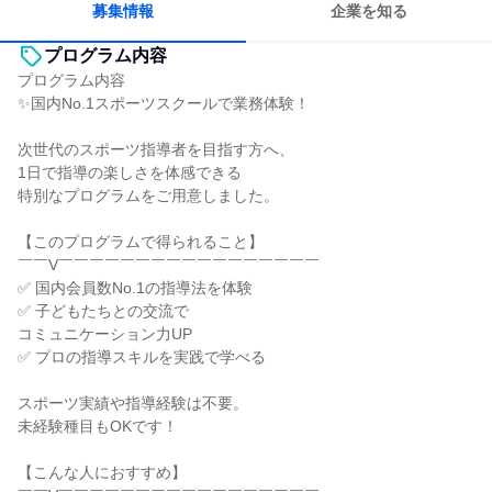
募集情報
企業を知る
プログラム内容
プログラム内容
✨国内No.1スポーツスクールで業務体験！
次世代のスポーツ指導者を目指す方へ、
1日で指導の楽しさを体感できる
特別なプログラムをご用意しました。
【このプログラムで得られること】
￣￣V￣￣￣￣￣￣￣￣￣￣￣￣￣￣￣￣￣
✅ 国内会員数No.1の指導法を体験
✅ 子どもたちとの交流で
コミュニケーション力UP
✅ プロの指導スキルを実践で学べる
スポーツ実績や指導経験は不要。
未経験種目もOKです！
【こんな人におすすめ】