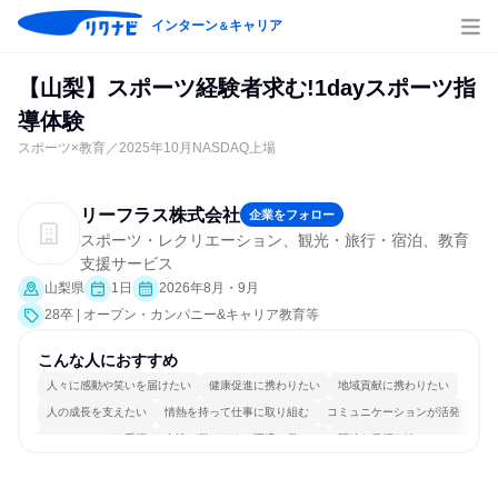
インターン
キャリア
＆
【山梨】スポーツ経験者求む!1dayスポーツ指
導体験
スポーツ×教育／2025年10月NASDAQ上場
リーフラス株式会社
企業をフォロー
スポーツ・レクリエーション、観光・旅行・宿泊、教育
支援サービス
山梨県
1日
2026年8月・9月
28卒 | オープン・カンパニー&キャリア教育等
こんな人におすすめ
人々に感動や笑いを届けたい
健康促進に携わりたい
地域貢献に携わりたい
人の成長を支えたい
情熱を持って仕事に取り組む
コミュニケーションが活発
チームワークを重視
女性が働きやすい環境で働ける
明確な目標を追いかける
人とたくさん会話する