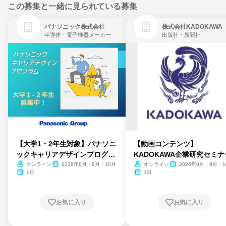
この募集と一緒に見られている募集
パナソニック株式会社
株式会社KADOKAWA
半導体・電子機器メーカー
出版社・新聞社
【大学1・2年生対象】パナソニ
【動画コンテンツ】
ックキャリアデザインプログラ
KADOKAWA企業研究セミナ
ム
オンライン
2026年8月・9月・10月
オンライン
2026年8月・9月・1
月・11月・12月
1日
1日
お気に入り
お気に入り