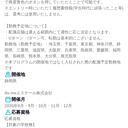
で再度青色のボタンを押していただくことで可能です。
※エントリー時にいただく履歴書情報(学生時代に頑張ったこと等)
は、選考には使用いたしません。
【勤務予定地について】
・配属店舗は通える範囲内にて適性に応じ決定となります。
・Uターン・Iターン可。転勤は基本的にございません。
勤務地（勤務予定地）：埼玉県、千葉県、東京都、神奈川県、静
岡県、三重県、滋賀県、大阪府、兵庫県、島根県、愛媛県、福岡
県、長崎県、熊本県、大分県、鹿児島県
※本プログラムの開催地ではなく入社された際の配属予定勤務地
です
開催地
静岡県
As-meエステール株式会社
開催月
2026年8月・9月・10月・11月・12月
応募資格
応募資格
【対象の学校種】