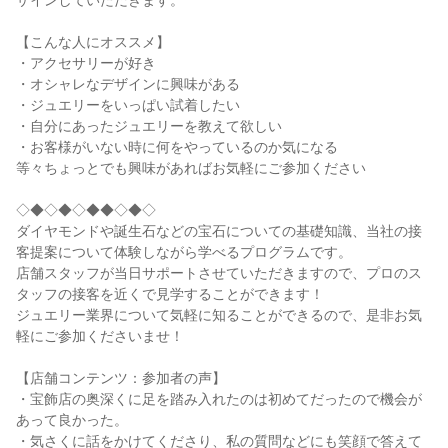
ザインしていただきます。
【こんな人にオススメ】
・アクセサリーが好き
・オシャレなデザインに興味がある
・ジュエリーをいっぱい試着したい
・自分にあったジュエリーを教えて欲しい
・お客様がいない時に何をやっているのか気になる
等々ちょっとでも興味があればお気軽にご参加ください
◇◆◇◆◇◆◆◇◆◇
ダイヤモンドや誕生石などの宝石についての基礎知識、当社の接
客提案について体験しながら学べるプログラムです。
店舗スタッフが当日サポートさせていただきますので、プロのス
タッフの接客を近くで見学することができます！
ジュエリー業界について気軽に知ることができるので、是非お気
軽にご参加くださいませ！
【店舗コンテンツ：参加者の声】
・宝飾店の奥深くに足を踏み入れたのは初めてだったので機会が
あって良かった。
・気さくに話をかけてくださり、私の質問などにも笑顔で答えて