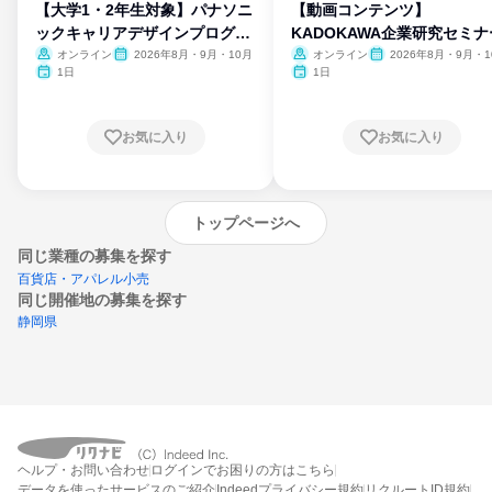
【大学1・2年生対象】パナソニ
【動画コンテンツ】
ックキャリアデザインプログラ
KADOKAWA企業研究セミナ
ム
オンライン
2026年8月・9月・10月
オンライン
2026年8月・9月・1
月・11月・12月
1日
1日
お気に入り
お気に入り
トップページへ
同じ業種の募集を探す
百貨店・アパレル小売
同じ開催地の募集を探す
静岡県
エントリーするとプログラムの詳細案内を
ヘルプ・お問い合わせ
ログインでお困りの方はこちら
受け取れるようになります
データを使ったサービスのご紹介
Indeedプライバシー規約
リクルートID規約