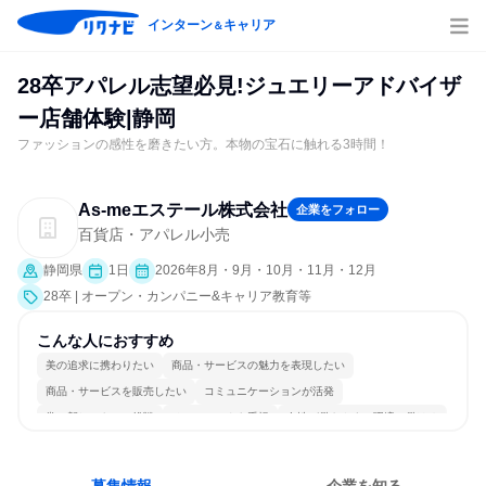
インターン
キャリア
＆
28卒アパレル志望必見!ジュエリーアドバイザ
ー店舗体験|静岡
ファッションの感性を磨きたい方。本物の宝石に触れる3時間！
As‐meエステール株式会社
企業をフォロー
百貨店・アパレル小売
静岡県
1日
2026年8月・9月・10月・11月・12月
28卒 | オープン・カンパニー&キャリア教育等
こんな人におすすめ
美の追求に携わりたい
商品・サービスの魅力を表現したい
商品・サービスを販売したい
コミュニケーションが活発
常に新しいものに挑戦
チームワークを重視
女性が働きやすい環境で働ける
長く同じ会社に居続けられる
一つの専門分野を極める
人とたくさん会話する