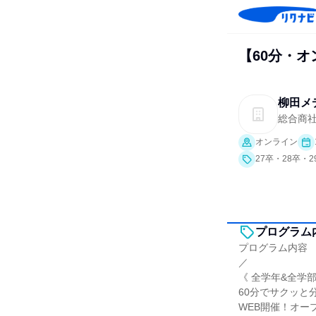
【60分・
柳田メ
総合商
オンライン
27卒・28卒・
プログラム
プログラム内容
／
《 全学年&全学
60分でサクッと
WEB開催！オー