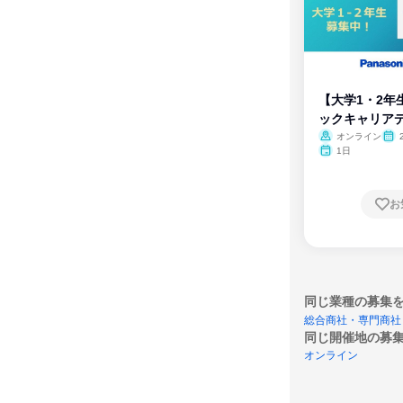
【大学1・2年
ックキャリア
ム
オンライン
1日
お
同じ業種の募集
総合商社・専門商社
同じ開催地の募
オンライン