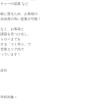
チャーの提案 など
多岐に渡るため、お客様の
た自由度の高い提案が可能！
はなく、お客様と
の課題を見つけ出し、
フォローまでを
供する「コト売り」で
、営業エリア内で
誇っています！
式会社
部学科対象＞
】