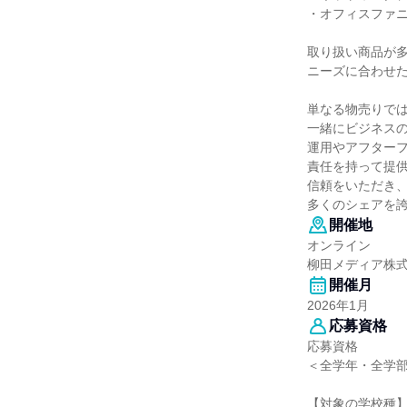
・オフィスファニ
取り扱い商品が
ニーズに合わせ
単なる物売りで
一緒にビジネス
運用やアフター
責任を持って提
信頼をいただき
多くのシェアを
開催地
オンライン
柳田メディア株
開催月
2026年1月
応募資格
応募資格
＜全学年・全学
【対象の学校種