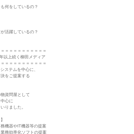
そも何をしているの？
』
方が活躍しているの？
＝＝＝＝＝＝＝＝＝＝＝＝
0年以上続く柳田メディア
＝＝＝＝＝＝＝＝＝＝＝＝
とシステムを中心に、
解決をご提案する
年)物資問屋として
を中心に
まいりました。
ス】
務機器やIT機器等の提案
、業務効率化ソフトの提案