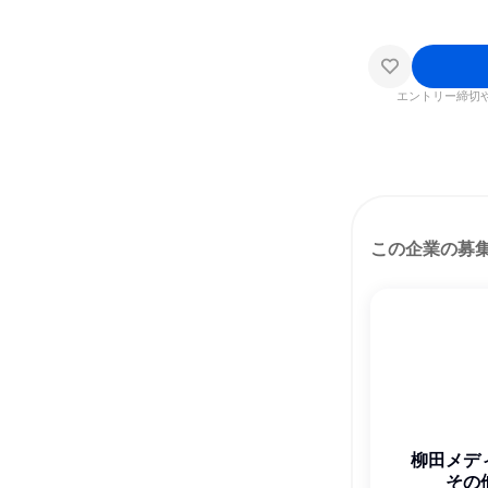
エントリー締切
この企業の募
柳田メデ
その