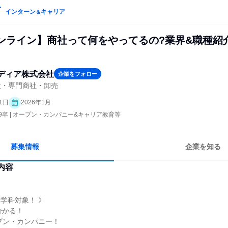
インターン
キャリア
＆
オンライン】商社って何をやってるの?業界&職種紹
ディア株式会社
企業をフォロー
社・専門商社・卸売
1日
2026年1月
29卒 | オープン・カンパニー&キャリア教育等
募集情報
企業を知る
内容
部学科対象！ 》
分かる！
プン・カンパニー！