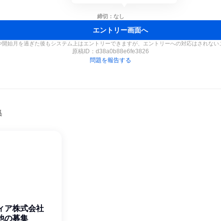
締切：なし
エントリー画面へ
や開始月を過ぎた後もシステム上はエントリーできますが、エントリーへの対応はされない
原稿ID：
d38a0b88e6fe3826
問題を報告する
集
ィア株式会社
他の募集