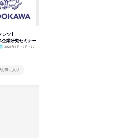
テンツ】
先着順・選考なし|注文住宅の総
【オンラ
WA企業研究セミナー
合職|会社説明会&社長座談会
業界の裏
明会
2026年8月・9月・10
オンライン
2026年8月・9月
オンラ
月・11月・12月
1日
1日
お気に入り
お気に入り