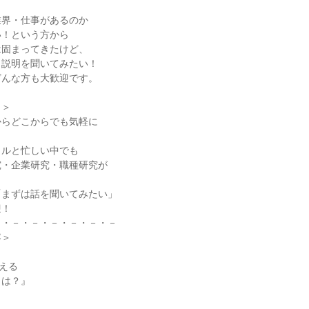
業界・仕事があるのか
い！という方から
は固まってきたけど、
り説明を聞いてみたい！
どんな方も大歓迎です。
ト＞
からどこからでも気軽に
クルと忙しい中でも
究・企業研究・職種研究が
！
「まずは話を聞いてみたい」
迎！
－・－・－・－・－・－・－
容＞
超える
とは？』