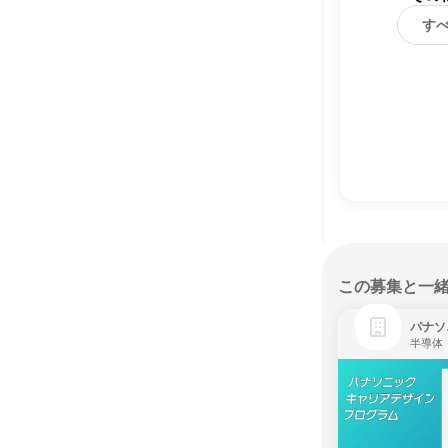
す
この募集と一
パナソ
半導体