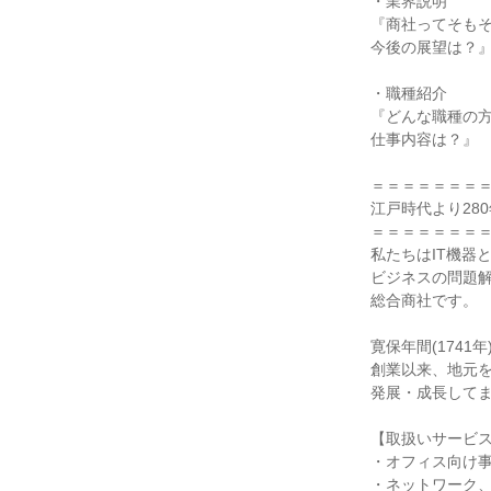
・業界説明
『商社ってそも
今後の展望は？
・職種紹介
『どんな職種の
仕事内容は？』
＝＝＝＝＝＝＝
江戸時代より28
＝＝＝＝＝＝＝
私たちはIT機器
ビジネスの問題
総合商社です。
寛保年間(1741
創業以来、地元
発展・成長して
【取扱いサービ
・オフィス向け事
・ネットワーク