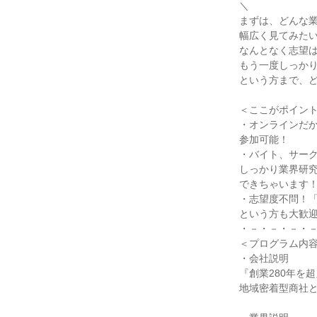
＼
まずは、どんな
幅広く見てみた
なんとなく志望
もう一度しっか
という方まで、
＜ここがポイン
・オンラインだ
参加可能！
・バイト、サー
しっかり業界研
できちゃいます
・志望度不問！
という方も大歓
・－・－・－・
＜プログラム内
・会社説明
『創業280年を
地域密着型商社