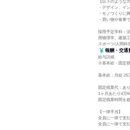
【以下のような
・デザイン、イ
・モノづくりに
・買い物や食事
採用予定学科：
用物理学、建築
スポーツ/人間科
報酬・交通
給与詳細
※基本給・固定
基本給：月給 25万
固定残業代：あ
1ヶ月あたり4万
固定残業時間を
【一律手当】
全員に一律で支
全員に一律で支