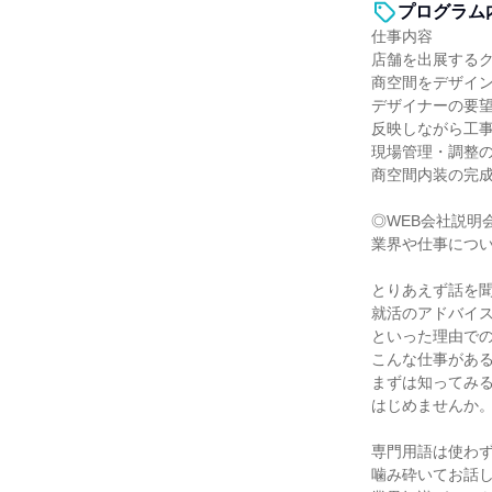
プログラム
仕事内容
店舗を出展する
商空間をデザイ
デザイナーの要
反映しながら工
現場管理・調整
商空間内装の完
◎WEB会社説明
業界や仕事につ
とりあえず話を
就活のアドバイ
といった理由で
こんな仕事があ
まずは知ってみ
はじめませんか
専門用語は使わ
噛み砕いてお話