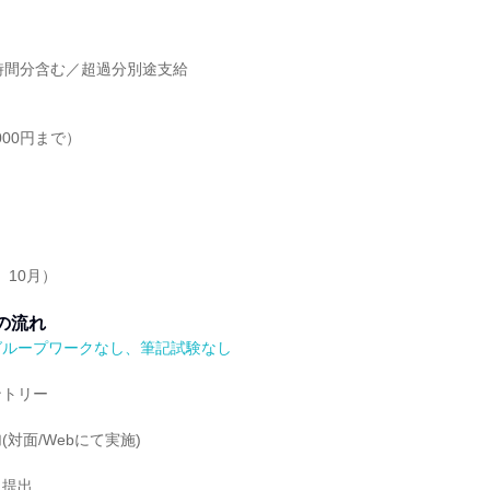
時間分含む／超過分別途支給
000円まで）
）
、10月）
の流れ
グループワークなし、筆記試験なし
ントリー
対面/Webにて実施)
ト提出