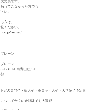
も大丈夫です。
に触れてこなかった方でも
ださい。
ある方は、
ご覧ください。
.co.jp/recruit/
・ブレーン
・ブレーン
1-31 KD南青山ビル10F
京都
卒業予定の専門卒・短大卒・高専卒・大卒・大学院了予定者
ンについて全くの未経験でも大歓迎