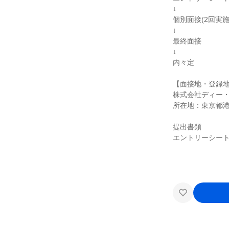
↓
個別面接(2回実施
↓
最終面接
↓
内々定
【面接地・登録
株式会社ディー
所在地：東京都港区
提出書類
エントリーシー