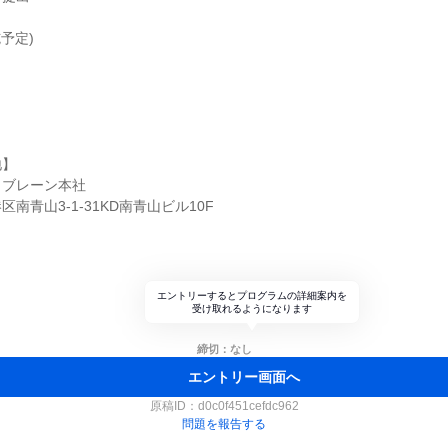
予定)
地】
・ブレーン本社
南青山3‐1‐31KD南青山ビル10F
ト
エントリーするとプログラムの詳細案内を
受け取れるようになります
締切：なし
エントリー画面へ
原稿ID：
d0c0f451cefdc962
問題を報告する