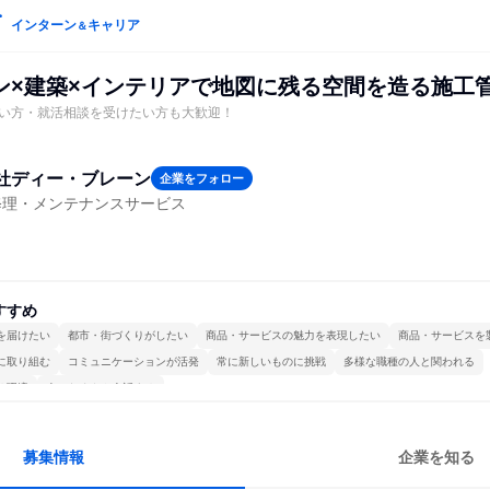
インターン
キャリア
＆
ン×建築×インテリアで地図に残る空間を造る施工
い方・就活相談を受けたい方も大歓迎！
社ディー・ブレーン
企業をフォロー
修理・メンテナンスサービス
すすめ
を届けたい
都市・街づくりがしたい
商品・サービスの魅力を表現したい
商品・サービスを
に取り組む
コミュニケーションが活発
常に新しいものに挑戦
多様な職種の人と関われる
る環境
人とたくさん会話する
募集情報
企業を知る