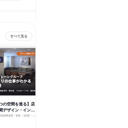
すべて見る
つの空間を造る】店
建築・インテリア業界に興味の
【東京・
間デザイン・インテ
ある方歓迎/空間づくりの仕事と
くり】空
は
仕事
2026年8月・9月・10月・11
東京都
2026年8月・9月・10月・11
東京都
2月、2027年1月・2月
月・12月、2027年1月・2月
1日
1日