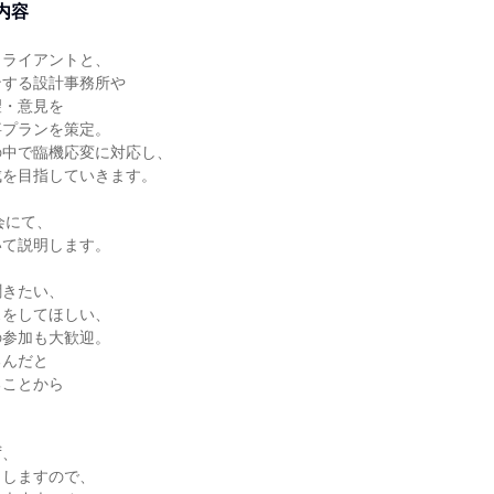
内容
クライアントと、
ンする設計事務所や
望・意見を
事プランを策定。
の中で臨機応変に対応し、
成を目指していきます。
会にて、
いて説明します。
聞きたい、
スをしてほしい、
の参加も大歓迎。
るんだと
ることから
。
ず、
ししますので、