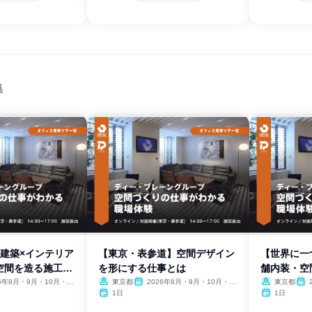
集
×建築×インテリア
【東京・表参道】空間デザイン
【世界に一
空間を造る施工管
を形にする仕事とは
舗内装・空
リア
26年8月・9月・10月・11
東京都
2026年8月・9月・10月・11
東京都
、2027年1月・2月
月・12月、2027年1月・2月
月・1
1日
1日