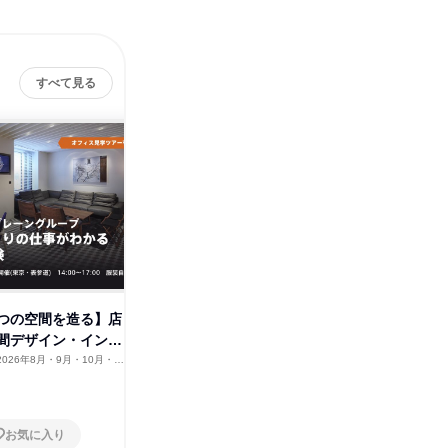
すべて見る
株式会
つの空間を造る】店
【東京・表参道】空間デザイン
間デザイン・インテ
を形にする仕事とは
2026年8月・9月・10月・11
東京都
2026年8月・9月・10月・11
2月、2027年1月・2月
月・12月、2027年1月・2月
1日
お気に入り
お気に入り