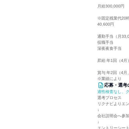
月給300,000円
※固定残業代20
40,600円
通勤手当（月33,
役職手当
深夜夜食手当
昇給:年1回（4月
賞与:年2回（4月
※業績により
応募・選考
適性検査なし、
選考プロセス
リクナビよりエ
↓
会社説明会へ参加(
↓
エントリーシー