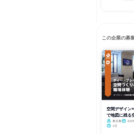
この企業の募
空間デザイン
で地図に残る
理
東京都
20
月・12月
1日