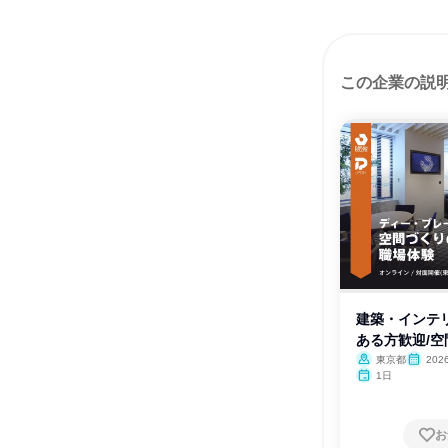
この企業の説
建築・インテ
ある方歓迎/
は
東京都
20
月・12月
1日
お