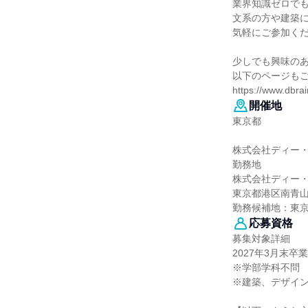
業界知識ゼロで
文系の方や建築
気軽にご参加く
少しでも興味の
以下のページも
https://www.dbrain
開催地
東京都
株式会社ディー
勤務地
株式会社ディー
東京都港区南青山3-
勤務候補地：東
応募資格
募集対象詳細
2027年3月末
※学部学科不問
※建築、デザイ