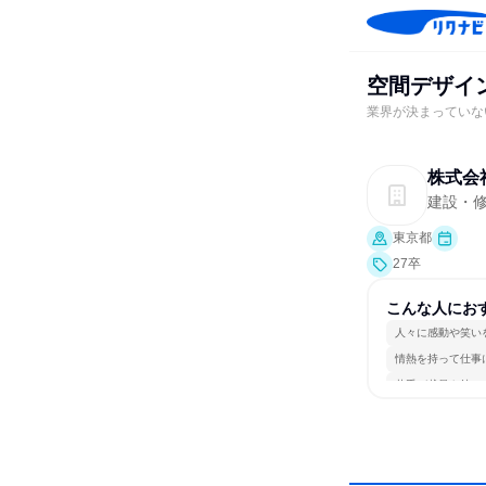
空間デザイ
業界が決まっていな
株式会
建設・
東京都
27卒
こんな人にお
人々に感動や笑い
情熱を持って仕事
若手が裁量を持て