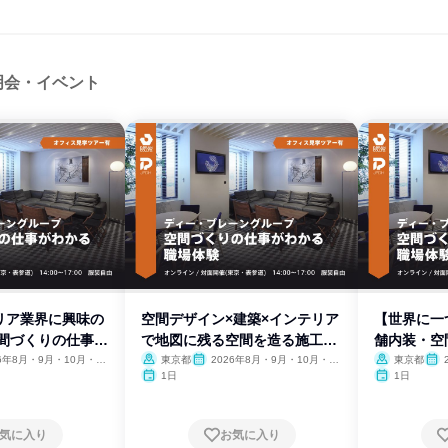
明会・イベント
リア業界に興味の
空間デザイン×建築×インテリア
【世界に一
空間づくりの仕事と
で地図に残る空間を造る施工管
舗内装・空
理
リア
26年8月・9月・10月・11
東京都
2026年8月・9月・10月・11
東京都
、2027年1月・2月
月・12月、2027年1月・2月
月・1
1日
1日
気に入り
お気に入り