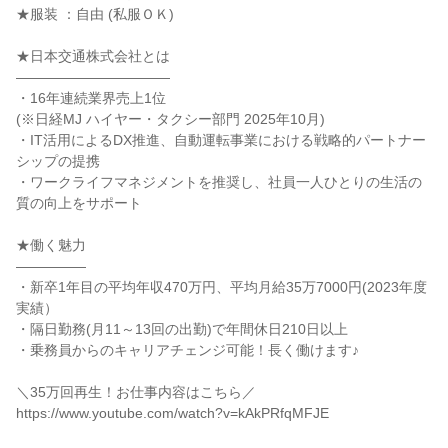
★服装 ：自由 (私服ＯＫ)
★日本交通株式会社とは
―――――――――――
・16年連続業界売上1位
(※日経MJ ハイヤー・タクシー部門 2025年10月)
・IT活用によるDX推進、自動運転事業における戦略的パートナー
シップの提携
・ワークライフマネジメントを推奨し、社員一人ひとりの生活の
質の向上をサポート
★働く魅力
―――――
・新卒1年目の平均年収470万円、平均月給35万7000円(2023年度
実績）
・隔日勤務(月11～13回の出勤)で年間休日210日以上
・乗務員からのキャリアチェンジ可能！長く働けます♪
＼35万回再生！お仕事内容はこちら／
https://www.youtube.com/watch?v=kAkPRfqMFJE