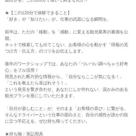
面白さを、この120分で覗いてみませんか？
★【この120分で体験できること】
「好き」や「知りたい」が、仕事の武器になる瞬間を。
前半は、ただの「移動」を「感動」に変える観光業界の裏側を公
開。
ネットで検索しても出てこない、お客様の心を動かす「情報の見
つけ方・伝え方」のコツをお伝えします。
後半のワークショップでは、あなたの「ついつい調べちゃう好奇
心」をフル活用！
用意された断片的な情報から、「自分ならここが気になる！」
「これを教えたら喜ばれそう！」
という発見を繋ぎ合わせ、あなたにしか作れない、温かみのある
観光プランを形にしていただきます。
「自分が楽しむこと」が、そのまま「お客様の喜び」に繋がる。
そんなドライバーという仕事の面白さと、自分の感性が誰かの役
に立つ手応えを、ぜひ持ち帰ってください。
★持ち物：筆記用具