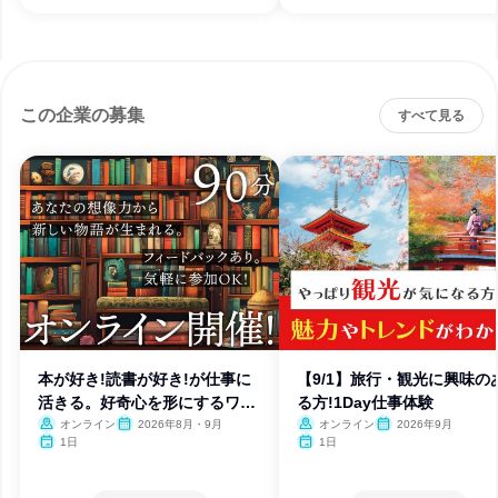
この企業の募集
すべて見る
本が好き!読書が好き!が仕事に
【9/1】旅行・観光に興味の
活きる。好奇心を形にするワー
る方!1Day仕事体験
ク
オンライン
2026年8月・9月
オンライン
2026年9月
1日
1日