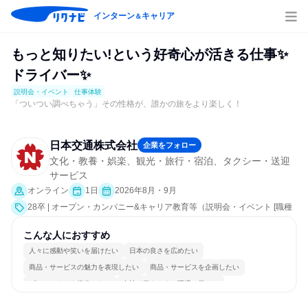
インターン
キャリア
＆
もっと知りたい!という好奇心が活きる仕事✨
ドライバー✨
説明会・イベント
仕事体験
「ついつい調べちゃう」その性格が、誰かの旅をより楽しく！
日本交通株式会社
企業をフォロー
文化・教養・娯楽、観光・旅行・宿泊、タクシー・送迎
サービス
オンライン
1日
2026年8月・9月
28卒 | オープン・カンパニー&キャリア教育等（説明会・イベント [職種
研究、就活サポート、会社説明会、業界研究]、仕事体験）
こんな人におすすめ
人々に感動や笑いを届けたい
日本の良さを広めたい
商品・サービスの魅力を表現したい
商品・サービスを企画したい
プロジェクトを推進したい
女性が働きやすい環境で働ける
自分の好きな場所で働ける
自分の好きな時間で働ける