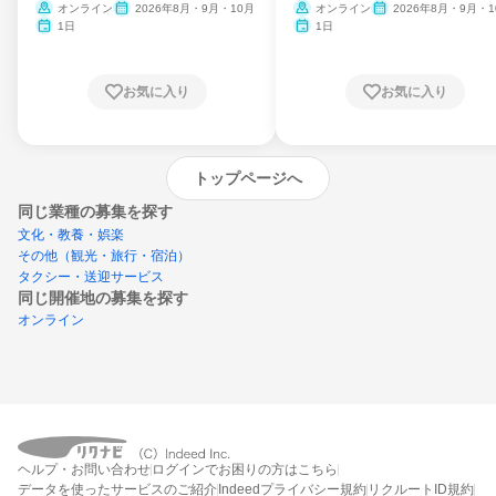
ム
オンライン
2026年8月・9月・10月
オンライン
2026年8月・9月・1
月・11月・12月
1日
1日
お気に入り
お気に入り
トップページへ
同じ業種の募集を探す
文化・教養・娯楽
その他（観光・旅行・宿泊）
タクシー・送迎サービス
同じ開催地の募集を探す
オンライン
エントリーするとプログラムの詳細案内を
ヘルプ・お問い合わせ
ログインでお困りの方はこちら
受け取れるようになります
データを使ったサービスのご紹介
Indeedプライバシー規約
リクルートID規約