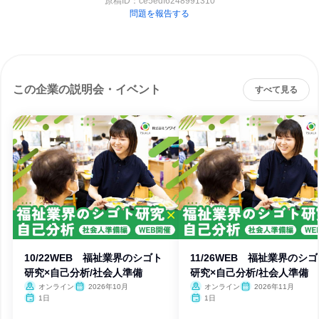
原稿ID：
ce5edf6248991310
問題を報告する
この企業の説明会・イベント
すべて見る
10/22WEB 福祉業界のシゴト
11/26WEB 福祉業界のシ
研究×自己分析/社会人準備
研究×自己分析/社会人準備
オンライン
2026年10月
オンライン
2026年11月
1日
1日