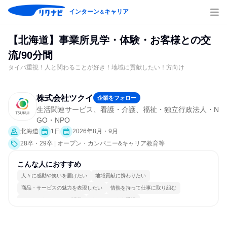
インターン
キャリア
＆
【北海道】事業所見学・体験・お客様との交
流/90分間
タイパ重視！人と関わることが好き！地域に貢献したい！方向け
株式会社ツクイ
企業をフォロー
生活関連サービス、看護・介護、福祉・独立行政法人・N
GO・NPO
北海道
1日
2026年8月・9月
28卒・29卒 | オープン・カンパニー&キャリア教育等
こんな人におすすめ
人々に感動や笑いを届けたい
地域貢献に携わりたい
商品・サービスの魅力を表現したい
情熱を持って仕事に取り組む
コミュニケーションが活発
チームワークを重視
女性が働きやすい環境で働ける
多様な職種の人と関われる
人とたくさん会話する