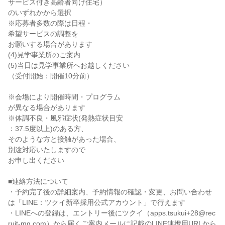
サービス付き高齢者向け住宅）
のいずれかから選択
※応募者多数の際は日程・
希望サービスの調整を
お願いする場合があります
(4)見学事業所のご案内
(5)当日は見学事業所へお越しください
（受付開始：開催10分前）
※会場により開催時間・プログラム
が異なる場合があります
※体調不良・風邪症状(発熱症状目安
：37.5度以上)のある方、
そのような方と接触があった場合、
別途対応いたしますので
お申し出ください
■連絡方法について
・予約完了後の詳細案内、予約情報の確認・変更、お問い合わせ
は「LINE：ツクイ新卒採用公式アカウント」で行えます
・LINEへの登録は、エントリー後にツクイ（apps.tsukui+28@rec
ruit-mg.com）から届くご案内メールに記載のLINE連携用URLから