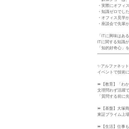
・実際にオフィ
・知識ゼロでし
・オフィス見学
・座談会で先輩
「ITに興味はあ
ITに関する知識
「知的好奇心」を
━━━━━━━
✨アルファネット
イベントで技術
⏩【教育】「わ
文理問わず活躍で
「質問する前に
⏩【基盤】大塚
東証プライム上
⏩【生活】仕事