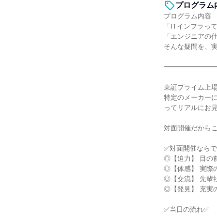
プログラム
プログラム内容
「ITインフラっ
「エンジニアの
そんな疑問を、
━━━━━━━
東証プライム上場
特定のメーカー
ってリアルにお
対面開催だから
✅対面開催ならで
◎【迫力】 目の
◎【体感】 実際
◎【交流】 先輩
◎【発見】 充実
✅当日の流れ✅