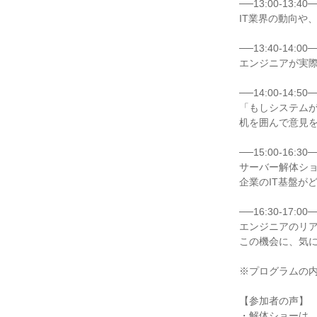
──13:00-13:
IT業界の動向や
──13:40-14
エンジニアが実
──14:00-14
「もしシステム
机を囲んで意見
──15:00-16
サーバー解体シ
企業のIT基盤が
──16:30-17
エンジニアのリ
この機会に、気
※プログラムの
【参加者の声】
・解体ショーは