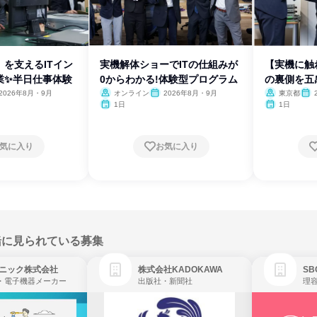
を支えるITイン
実機解体ショーでITの仕組みが
【実機に触
業✨半日仕事体験
0からわかる!体験型プログラム
の裏側を五
験
2026年8月・9月
オンライン
2026年8月・9月
東京都
1日
1日
気に入り
お気に入り
緒に見られている募集
ニック株式会社
株式会社KADOKAWA
・電子機器メーカー
出版社・新聞社