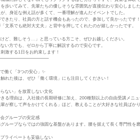
スを歩いてみて、先輩たちの優しそうな雰囲気が直接伝わり安心しまし
たが、身近な例え話が多くて、一番理解が進んだイベントでした。
ができたり、社員の方と話す機会もあったので、参加して良かったです
が「文系でも絶対大丈夫」と背中を押してくれたのが嬉しかったです。
るけど、難しそう…」と思っている方こそ、ぜひお越しください。
がない方でも、ゼロから丁寧に解説するので安心です。
刺激する1日をお約束します！
━━━━━━━━━━━━
で働く「3つの安心」✨
に触れた後は、ぜひ「働く環境」にも注目してください！
からない」を放置しない文化
きる理由は、入社後の長期研修に加え、200種類以上の自由受講メニ
先輩が察して声をかけてくれる」ほど、教えることが大好きな社員ばか
商会グループの安定感
場グループならではの強固な基盤があります。腰を据えて長く専門性を
もプライベートも妥協しない