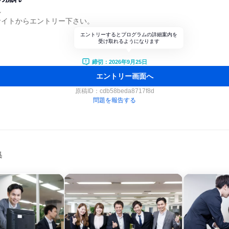
れ
サイトからエントリー下さい。
エントリーするとプログラムの詳細案内を
受け取れるようになります
締切：2026年9月25日
エントリー画面へ
原稿ID：
cdb58beda8717f8d
問題を報告する
集