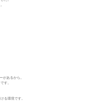
た。
！
ューがあるから。
りです。
磨ける環境です。