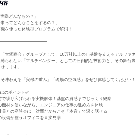
内容
て実際どんなもの？」
仕事ってどんなことをするの？」
実機を使った体験型プログラムで解消！
━━━━━━━━━━━━
「大塚商会」グループとして、10万社以上のIT基盤を支えるアルファ
に縛られない「マルチベンダー」としての圧倒的な技術力と、その舞台
見せします。
こそ味わえる「実機の重み」「現場の空気感」をぜひ体感してください
はのポイント✅
前で繰り広げられる実機解体！基盤の質感までじっくり観察
の機材を使いながら、エンジニアの仕事の進め方を体験
社員との座談会は、対面だからこそ「本音」で深く話せる
の設備が整うオフィスを直接見学