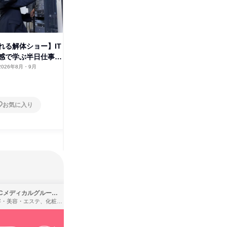
株式
れる解体ショー】IT
たのめーるの裏側に潜入!オフィ
感で学ぶ半日仕事体
ス見学×営業リアル体験
2026年8月・9月
東京都
2026年8月・9月
1日
お気に入り
お気に入り
SBCメディカルグループ株式会社
株式会社バンダイ
理容・美容・エステ、化粧品・理美容用品小売、医療・病院
アパレル・繊維・スポーツメーカー、製造・メーカー、ゲーム制作・販売