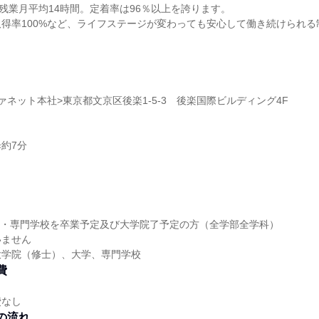
、残業月平均14時間。定着率は96％以上を誇ります。
得率100%など、ライフステージが変わっても安心して働き続けられる
ァネット本社>東京都文京区後楽1-5-3 後楽国際ビルディング4F
約7分
大学・専門学校を卒業予定及び大学院了予定の方（全学部全学科）
いません
大学院（修士）、大学、専門学校
費
費なし
の流れ