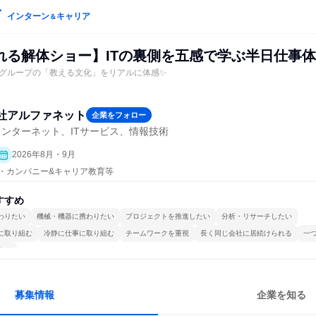
インターン
キャリア
＆
れる解体ショー】ITの裏側を五感で学ぶ半日仕事
グループの「教える文化」をリアルに体感✨
社アルファネット
企業をフォロー
ンターネット、ITサービス、情報技術
2026年8月・9月
プン・カンパニー&キャリア教育等
すすめ
わりたい
機械・機器に携わりたい
プロジェクトを推進したい
分析・リサーチしたい
に取り組む
冷静に仕事に取り組む
チームワークを重視
長く同じ会社に居続けられる
一
する
募集情報
企業を知る