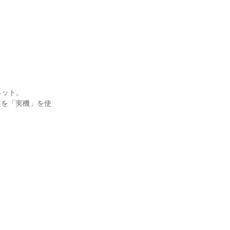
ネット。
裏を「実機」を使
！