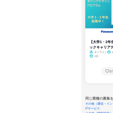
【大学1・2年
ックキャリア
ム
オンライン
1日
お
同じ業種の募集
その他（通信・イン
ITサービス