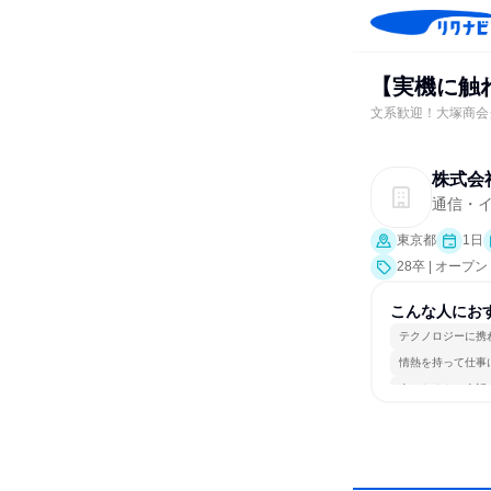
【実機に触
文系歓迎！大塚商会
株式会
通信・イ
東京都
1日
28卒 | オー
こんな人にお
テクノロジーに携
情熱を持って仕事
人とたくさん会話