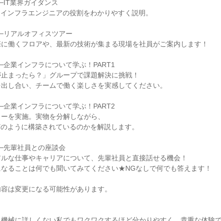
40──IT業界ガイダンス
、インフラエンジニアの役割をわかりやすく説明。
:00──リアルオフィスツアー
際に働くフロアや、最新の技術が集まる現場を社員がご案内します！
:50──企業インフラについて学ぶ！PART1
が止まったら？」グループで課題解決に挑戦！
を出し合い、チームで働く楽しさを実感してください。
:30──企業インフラについて学ぶ！PART2
ョーを実施。実物を分解しながら、
どのように構築されているのかを解説します。
:00──先輩社員との座談会
アルな仕事やキャリアについて、先輩社員と直接話せる機会！
になることは何でも聞いてみてください★NGなしで何でも答えます！
内容は変更になる可能性があります。
、機械に詳しくない私でもワクワクするほど分かりやすく、貴重な体験