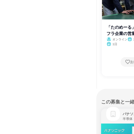
「たのめーる」
フラ企業の営
オンライン
1日
お
この募集と一
パナソ
半導体