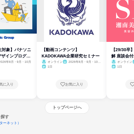
生対象】パナソニ
【動画コンテンツ】
【29/30
デザインプログラ
KADOKAWA企業研究セミナー
解 座談会
2026年8月・9月・10月
オンライン
2026年8月・9月・10
オンライン
月・11月・12月
1日
1日
気に入り
お気に入り
トップページへ
を探す
ターネット）