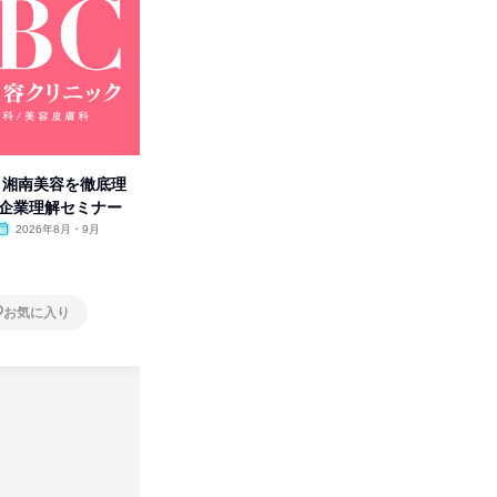
卒】湘南美容を徹底理
人事の心を動かす「自己表現」
「洋服の
付企業理解セミナー
の極意/選考官の本音を動画で公
分の強み
開
2026年8月・9月
オンライン
2026年8月・9月・10
オンラ
月・11月・12月
1日
1日
お気に入り
お気に入り