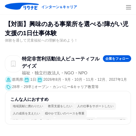
インターン
キャリア
＆
【対面】興味のある事業所を選べる!障がい児
支援の1日仕事体験
体験を通して児童福祉への理解を深めよう！
特定非営利活動法人ビューティフル
企業をフォロー
デイズ
福祉・独立行政法人・NGO・NPO
群馬県
1日
2026年8月・9月・10月・11月・12月、2027年1月
28卒・29卒 | オープン・カンパニー&キャリア教育等
こんな人におすすめ
地域貢献に携わりたい
教育支援をしたい
人の仕事をサポートしたい
人の成長を支えたい
穏やかで互いのペースを尊重
情熱を持って仕事に取り組む
コミュニケーションが活発
チームワークを重視
長く同じ会社に居続けられる
人とたくさん会話する