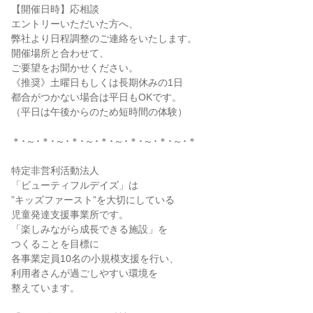
【開催日時】応相談
エントリーいただいた方へ、
弊社より日程調整のご連絡をいたします。
開催場所と合わせて、
ご要望をお聞かせください。
《推奨》土曜日もしくは長期休みの1日
都合がつかない場合は平日もOKです。
（平日は午後からのため短時間の体験）
＊･～･＊･～･＊･～･＊･～･＊･～･＊･～･＊
特定非営利活動法人
「ビューティフルデイズ」は
”キッズファースト”を大切にしている
児童発達支援事業所です。
「楽しみながら成長できる施設」を
つくることを目標に
各事業定員10名の小規模支援を行い、
利用者さんが過ごしやすい環境を
整えています。