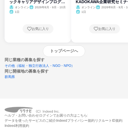
ックキャリアデザインプログラ
KADOKAWA企業研究セミナ
ム
オンライン
2026年8月・9月・10月
オンライン
2026年8月・9月・1
月・11月・12月
1日
1日
お気に入り
お気に入り
トップページへ
同じ業種の募集を探す
その他（福祉・独立行政法人・NGO・NPO）
同じ開催地の募集を探す
群馬県
エントリーするとプログラムの詳細案内を
ヘルプ・お問い合わせ
ログインでお困りの方はこちら
受け取れるようになります
データを使ったサービスのご紹介
Indeedプライバシー規約
リクルートID規約
Indeed利用規約
締切：なし