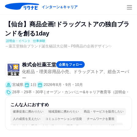
インターン
キャリア
＆
【仙台】商品企画!ドラッグストアの独自ブラ
ンドを創る1day
説明会・イベント
仕事体験
～薬王堂独自ブランド誕生秘話大公開～PB商品の企画デザイン✨
株式会社薬王堂
企業をフォロー
化粧品・理美容用品小売、ドラッグストア、総合スーパ
ー
宮城県
1日
2026年8月・9月・10月
28卒・29卒・30卒 | オープン・カンパニー&キャリア教育等（説明会・
イベント [課題解決プログラム、社員交流会]、仕事体験）
こんな人におすすめ
健康促進に携わりたい
地域貢献に携わりたい
商品・サービスを販売したい
人の成長を支えたい
コミュニケーションが活発
チームワークを重視
個人の能力を重視
女性が働きやすい環境で働ける
人とたくさん会話する
目標に追われず働ける