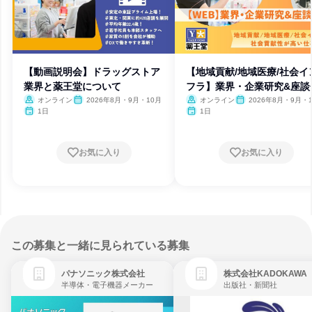
【動画説明会】ドラッグストア
【地域貢献/地域医療/社会イ
業界と薬王堂について
フラ】業界・企業研究&座談
オンライン
2026年8月・9月・10月
オンライン
2026年8月・9月・
1日
1日
お気に入り
お気に入り
この募集と一緒に見られている募集
パナソニック株式会社
株式会社KADOKAWA
半導体・電子機器メーカー
出版社・新聞社