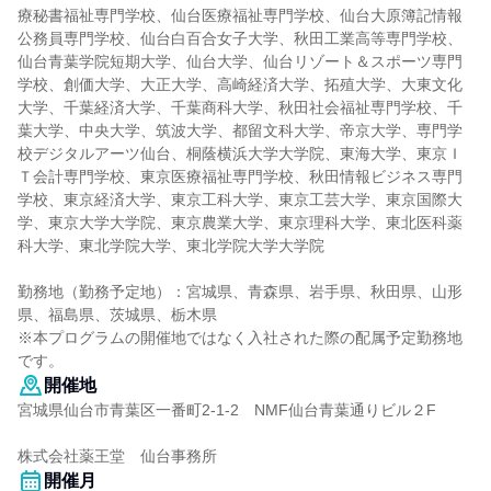
療秘書福祉専門学校、仙台医療福祉専門学校、仙台大原簿記情報
公務員専門学校、仙台白百合女子大学、秋田工業高等専門学校、
仙台青葉学院短期大学、仙台大学、仙台リゾート＆スポーツ専門
学校、創価大学、大正大学、高崎経済大学、拓殖大学、大東文化
大学、千葉経済大学、千葉商科大学、秋田社会福祉専門学校、千
葉大学、中央大学、筑波大学、都留文科大学、帝京大学、専門学
校デジタルアーツ仙台、桐蔭横浜大学大学院、東海大学、東京Ｉ
Ｔ会計専門学校、東京医療福祉専門学校、秋田情報ビジネス専門
学校、東京経済大学、東京工科大学、東京工芸大学、東京国際大
学、東京大学大学院、東京農業大学、東京理科大学、東北医科薬
科大学、東北学院大学、東北学院大学大学院
勤務地（勤務予定地）：宮城県、青森県、岩手県、秋田県、山形
県、福島県、茨城県、栃木県
※本プログラムの開催地ではなく入社された際の配属予定勤務地
です。
開催地
宮城県仙台市青葉区一番町2-1-2 NMF仙台青葉通りビル２F
株式会社薬王堂 仙台事務所
開催月