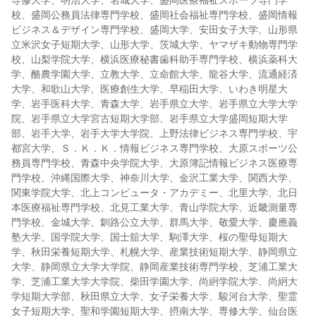
専修大学、明治大学、名城大学、盛岡医療福祉スポーツ専門学
校、盛岡公務員法律専門学校、盛岡社会福祉専門学校、盛岡情報
ビジネス＆デザイン専門学校、盛岡大学、安田女子大学、山形県
立米沢女子短期大学、山形大学、茨城大学、ヤマザキ動物専門学
校、山梨学院大学、横浜医療秘書歯科助手専門学校、横浜薬科大
学、酪農学園大学、立教大学、立命館大学、龍谷大学、流通経済
大学、和歌山大学、医療創生大学、早稲田大学、いわき明星大
学、岩手医科大学、青森大学、岩手県立大学、岩手県立大学大学
院、岩手県立大学宮古短期大学部、岩手県立大学盛岡短期大学
部、岩手大学、岩手大学大学院、上野法律ビジネス専門学校、宇
都宮大学、Ｓ．Ｋ．Ｋ．情報ビジネス専門学校、大原スポーツ公
務員専門学校、青森中央学院大学、大原簿記情報ビジネス医療専
門学校、沖縄国際大学、神奈川大学、金沢工業大学、関西大学、
関東学院大学、北上コンピュータ・アカデミー、北里大学、北日
本医療福祉専門学校、北見工業大学、青山学院大学、近畿測量専
門学校、金城大学、釧路公立大学、群馬大学、敬愛大学、慶應義
塾大学、国学院大学、国士舘大学、駒澤大学、桜の聖母短期大
学、秋田栄養短期大学、札幌大学、産業技術短期大学、静岡県立
大学、静岡県立大学大学院、静岡産業技術専門学校、芝浦工業大
学、芝浦工業大学大学院、柴田学園大学、尚絅学院大学、尚絅大
学短期大学部、秋田県立大学、女子栄養大学、駿河台大学、聖霊
女子短期大学、聖和学園短期大学、摂南大学、専修大学、仙台医