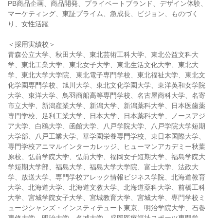
PB商品企画、商品開発、プライベートブランド、デザイン体験、
マーケティング、東証プライム、急成長、ビジョン、ものづく
り、女性活躍
＜採用実績校＞
青森公立大学、秋田大学、東北芸術工科大学、東北公益文科大
学、東北工業大学、東北女子大学、東北生活文化大学、東北大
学、東北大学大学院、東北電子専門学校、東北福祉大学、東北文
化学園専門学校、旭川大学、東北文化学園大学、東洋英和女学院
大学、東洋大学、鳥羽商船高等専門学校、名古屋商科大学、名寄
市立大学、新潟産業大学、新潟大学、新潟薬科大学、日本医歯薬
専門学校、足利工業大学、日本大学、日本薬科大学、ノースアジ
ア大学、白鴎大学、函館大学、八戸学院大学、八戸学院大学短期
大学部、八戸工業大学、華学園栄養専門学校、東日本国際大学、
専門学校アニマルインターカレッジ、ヒューマンアカデミー秋葉
原校、弘前学院大学、弘前大学、福岡女子短期大学、福島学院大
学短期大学部、福島大学、福島大学大学院、富士大学、法政大
学、放送大学、専門学校アレック情報ビジネス学院、北海道教育
大学、北海道大学、北海道文教大学、北海道薬科大学、前橋工科
大学、宮城学院女子大学、宮城教育大学、宮城大学、専門学校ミ
ュージシャンズ・インスティテュート東京、明治学院大学、石巻