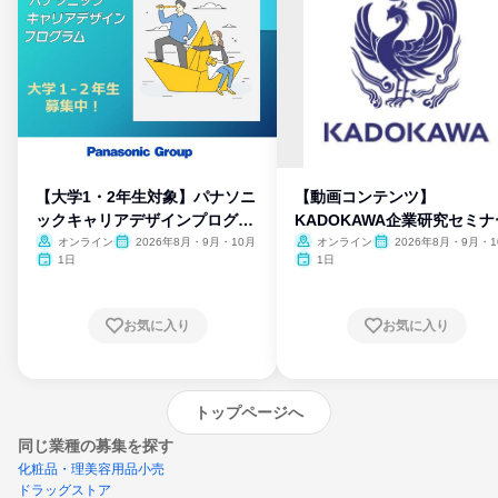
【大学1・2年生対象】パナソニ
【動画コンテンツ】
ックキャリアデザインプログラ
KADOKAWA企業研究セミナ
ム
オンライン
2026年8月・9月・10月
オンライン
2026年8月・9月・1
月・11月・12月
1日
1日
お気に入り
お気に入り
トップページへ
同じ業種の募集を探す
化粧品・理美容用品小売
ドラッグストア