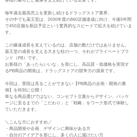
客様の暮らしと健康を支え続けている企業です。
毎年過去最高売上を更新し続けるドラッグストア業界。
その中でも薬王堂は、2030年度の860店舗達成に向け、今後5年間
で450店舗を新設予定という驚異的なスピードで拡大を続けていま
す。
この爆速成長を支えているのは、店舗の数だけではありません。
薬王堂の成長を支える大きな柱の一つ、それがプライベートブラ
ンド（PB）です。
お客様の「あったらいいな」を形にし、高品質・低価格を実現す
るPB商品の開発は、ドラッグストアの競争力の源泉です。
今回は、普段は見ることができない【PB商品の企画・開発の裏
側】を特別に公開！
単なる商品選びではない、コンセプト立案からデザイン、パッケ
ージに至るまでの「こだわり」と「戦略」をワーク形式で体験し
ていただきます。
＼こんな方におすすめ／
・商品開発や企画、デザインに興味がある方
・自分のアイデアを形にし、多くの人に届けたい方