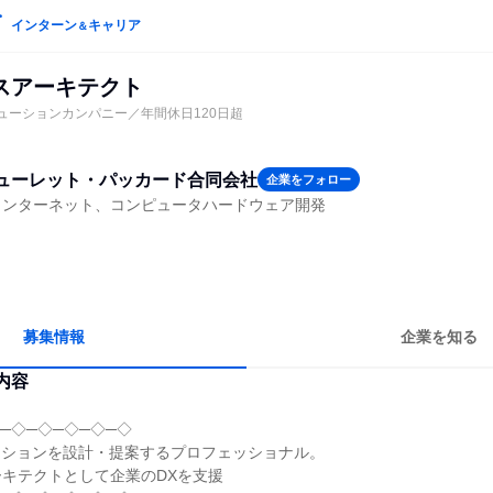
インターン
キャリア
＆
スアーキテクト
リューションカンパニー／年間休日120日超
ューレット・パッカード合同会社
企業をフォロー
インターネット、コンピュータハードウェア開発
募集情報
企業を知る
内容
─◇─◇─◇─◇─◇
ーションを設計・提案するプロフェッショナル。
キテクトとして企業のDXを支援