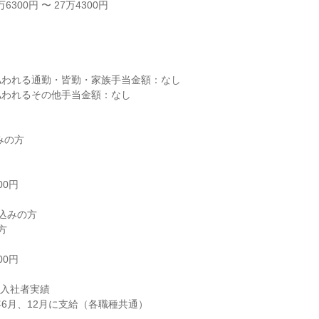
6300円 〜 27万4300円
し
払われる通勤・皆勤・家族手当金額：なし
払われるその他手当金額：なし
みの方
00円
見込みの方
方
00円
月入社者実績
6月、12月に支給（各職種共通）