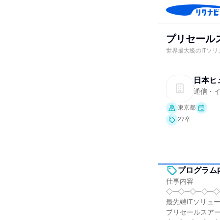
プリセール
世界最大級のITソ
日本ヒ
通信・
東京都
27卒
プログラム
仕事内容
◇─◇─◇─◇─◇
最先端ITソリュ
プリセールスアー