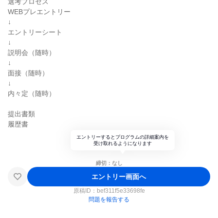
選考プロセス
WEBプレエントリー
↓
エントリーシート
↓
説明会（随時）
↓
面接（随時）
↓
内々定（随時）
提出書類
履歴書
エントリーするとプログラムの詳細案内を
受け取れるようになります
締切：なし
エントリー画面へ
原稿ID：
bef311f5e33698fe
問題を報告する