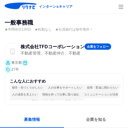
インターン
キャリア
＆
一般事務職
★年間休日130日 ★転勤なし ★社員旅行は毎年海外！
株式会社TFDコーポレーション
企業をフォロー
不動産管理、不動産仲介、不動産
東京都
27卒
こんな人におすすめ
都市・街づくりがしたい
人の仕事をサポートしたい
採用・育成に関わりたい
人の成長を支えたい
情熱を持って仕事に取り組む
コミュニケーションが活発
チームワークを重視
女性が働きやすい環境で働ける
長く同じ会社に居続けられる
多様な職種の人と関われる
募集情報
企業を知る