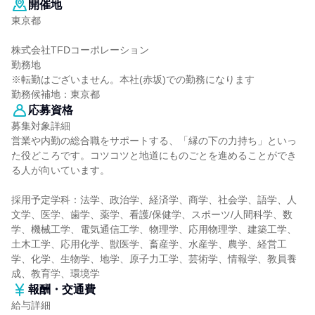
開催地
東京都
株式会社TFDコーポレーション
勤務地
※転勤はございません。本社(赤坂)での勤務になります
勤務候補地：東京都
応募資格
募集対象詳細
営業や内勤の総合職をサポートする、「縁の下の力持ち」といっ
た役どころです。コツコツと地道にものごとを進めることができ
る人が向いています。
採用予定学科：法学、政治学、経済学、商学、社会学、語学、人
文学、医学、歯学、薬学、看護/保健学、スポーツ/人間科学、数
学、機械工学、電気通信工学、物理学、応用物理学、建築工学、
土木工学、応用化学、獣医学、畜産学、水産学、農学、経営工
学、化学、生物学、地学、原子力工学、芸術学、情報学、教員養
成、教育学、環境学
報酬・交通費
給与詳細