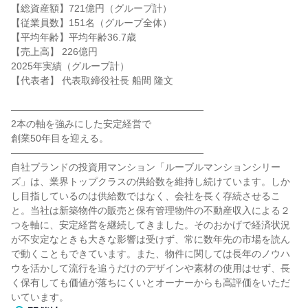
【総資産額】721億円（グループ計）
【従業員数】151名（グループ全体）
【平均年齢】平均年齢36.7歳
【売上高】 226億円
2025年実績（グループ計）
【代表者】 代表取締役社長 船間 隆文
――――――――――――――――――――
2本の軸を強みにした安定経営で
創業50年目を迎える。
――――――――――――――――――――
自社ブランドの投資用マンション「ルーブルマンションシリー
ズ」は、業界トップクラスの供給数を維持し続けています。しか
し目指しているのは供給数ではなく、会社を長く存続させるこ
と。当社は新築物件の販売と保有管理物件の不動産収入による２
つを軸に、安定経営を継続してきました。そのおかげで経済状況
が不安定なときも大きな影響は受けず、常に数年先の市場を読ん
で動くこともできています。また、物件に関しては長年のノウハ
ウを活かして流行を追うだけのデザインや素材の使用はせず、長
く保有しても価値が落ちにくいとオーナーからも高評価をいただ
いています。