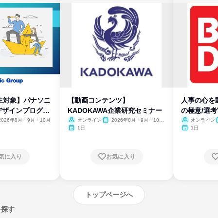
生対象】パナソニ
【動画コンテンツ】
人事の心を
デザインプログラ
KADOKAWA企業研究セミナー
の極意/選
開
2026年8月・9月・10月
オンライン
2026年8月・9月・10
オンライン
月・11月・12月
1日
1日
気に入り
お気に入り
トップページへ
を探す