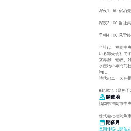
深夜1 : 50 
深夜2 : 00 
早朝4 : 00 見学
当社は、福岡中
いる卸売会社で
玄界灘、壱岐、
水産物の専門商
胸に、
時代のニーズを
■勤務地（勤務予
開催地
福岡県福岡市中央区
株式会社福岡魚
開催月
長期休暇に開催