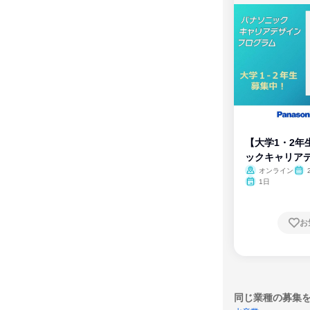
【大学1・2年
ックキャリア
ム
オンライン
1日
お
同じ業種の募集