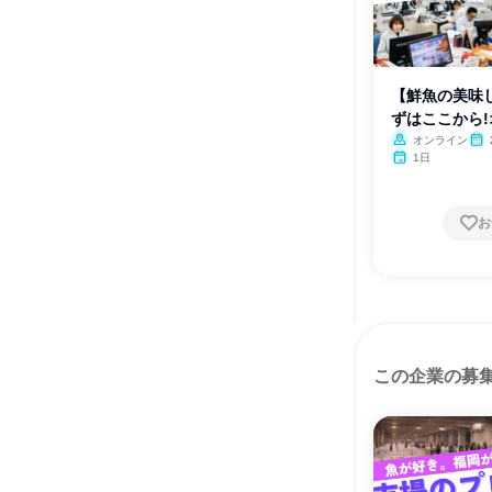
【鮮魚の美味
ずはここから
オンライン
1日
お
この企業の募