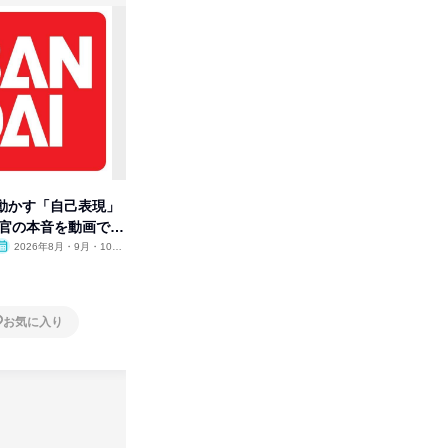
動かす「自己表現」
先着順・選考なし|注文住宅の総
タカラト
考官の本音を動画で公
合職|会社説明会&社長座談会
ビ」を学
2026年8月・9月・10
オンライン
2026年8月・9月
オンラ
月・11月・12月
1日
1日
お気に入り
お気に入り