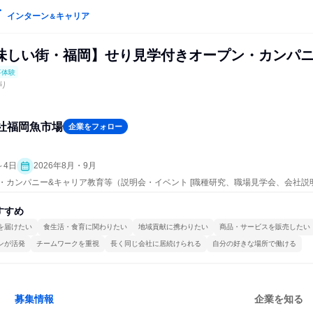
インターン
キャリア
＆
味しい街・福岡】せり見学付きオープン・カンパニ
事体験
り
社福岡魚市場
企業をフォロー
～4日
2026年8月・9月
ープン・カンパニー&キャリア教育等（説明会・イベント [職種研究、職場見学会、会社説
すすめ
を届けたい
食生活・食育に関わりたい
地域貢献に携わりたい
商品・サービスを販売したい
ンが活発
チームワークを重視
長く同じ会社に居続けられる
自分の好きな場所で働ける
募集情報
企業を知る