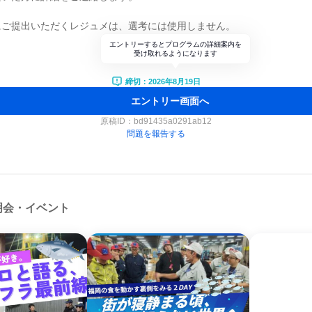
にご提出いただくレジュメは、選考には使用しません。
エントリーするとプログラムの詳細案内を
受け取れるようになります
締切：2026年8月19日
エントリー画面へ
原稿ID：
bd91435a0291ab12
問題を報告する
明会・イベント