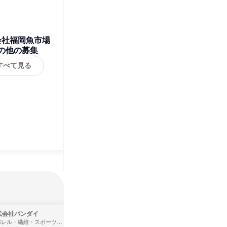
会社福岡魚市場
の他の募集
すべて見る
式会社バンダイ
株式会社住まいず
アパレル・繊維・スポーツメーカー、製造・メーカー、ゲーム制作・販売
製造・メーカー、建築設計