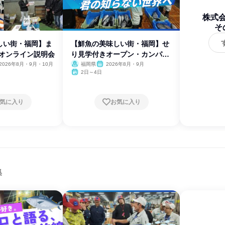
株式
そ
しい街・福岡】ま
【鮮魚の美味しい街・福岡】せ
!オンライン説明会
り見学付きオープン・カンパニ
ー!
2026年8月・9月・10月
福岡県
2026年8月・9月
2日～4日
気に入り
お気に入り
集