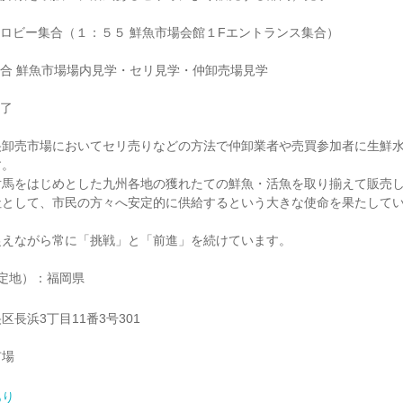
宿泊先ロビー集合（１：５５ 鮮魚市場会館１Fエントランス集合）
当社集合 鮮魚市場場内見学・セリ見学・仲卸売場見学
終了
央卸売市場においてセリ売りなどの方法で仲卸業者や売買参加者に生鮮
す。
対馬をはじめとした九州各地の獲れたての鮮魚・活魚を取り揃えて販売
社として、市民の方々へ安定的に供給するという大きな使命を果たして
捉えながら常に「挑戦」と「前進」を続けています。
定地）：福岡県
長浜3丁目11番3号301
市場
あり