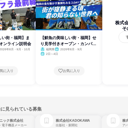
株式
そ
しい街・福岡】ま
【鮮魚の美味しい街・福岡】せ
!オンライン説明会
り見学付きオープン・カンパニ
ー!
2026年8月・9月・10月
福岡県
2026年8月・9月
2日～4日
気に入り
お気に入り
緒に見られている募集
ニック株式会社
株式会社KADOKAWA
株
・電子機器メーカー
出版社・新聞社