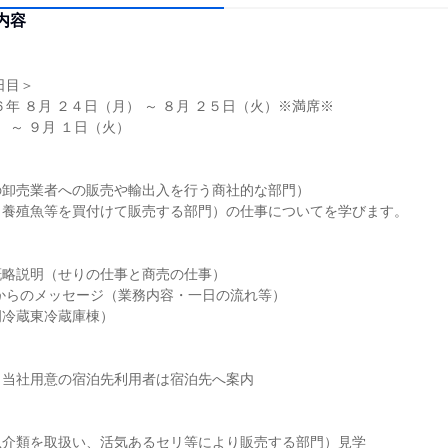
内容
日目＞
６年 ８月 ２４日（月） ～ ８月 ２５日（火）※満席※
 ～ ９月 １日（火）
の卸売業者への販売や輸出入を行う商社的な部門）
（養殖魚等を買付けて販売する部門）の仕事についてを学びます。
概略説明（せりの仕事と商売の仕事）
からのメッセージ（業務内容・一日の流れ等）
岡冷蔵東冷蔵庫棟）
。当社用意の宿泊先利用者は宿泊先へ案内
魚介類を取扱い、活気あるセリ等により販売する部門）見学