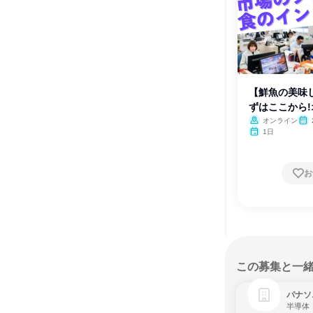
【鮮魚の美味
ずはここから
オンライン
1日
お
この募集と一
パナソ
半導体