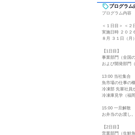
プログラム
プログラム内容
＜１日目＞ ＜２
実施日時 ２０２
８月 ３１日（月）
【1日目】
事業部門（全国
および開発部門
13:00 当社集合
魚市場の仕事の
冷凍部 先輩社員
冷凍庫見学（福
15:00 一旦解散
お弁当のお渡し
【2日目】
営業部門（生鮮