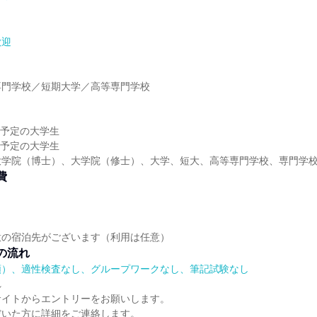
歓迎
】
専門学校／短期大学／高等専門学校
】
業予定の大学生
業予定の大学生
大学院（博士）、大学院（修士）、大学、短大、高等専門学校、専門学
費
意の宿泊先がございます（利用は任意）
の流れ
順）、適性検査なし、グループワークなし、筆記試験なし
れ
サイトからエントリーをお願いします。
だいた方に詳細をご連絡します。