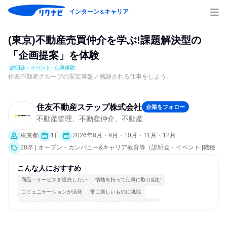
インターン
キャリア
＆
(東京)不動産売買仲介を学ぶ!課題解決型の
「企画提案」を体験
説明会・イベント
仕事体験
住友不動産グループの安定基盤／感謝される仕事をしよう。
住友不動産ステップ株式会社
企業をフォロー
不動産管理、不動産仲介、不動産
東京都
1日
2026年8月・9月・10月・11月・12月
28卒 | オープン・カンパニー&キャリア教育等（説明会・イベント [職種
研究、課題解決プログラム、社員交流会、就活サポート、会社説明会、
業界研究]、仕事体験）
こんな人におすすめ
商品・サービスを販売したい
情熱を持って仕事に取り組む
コミュニケーションが活発
常に新しいものに挑戦
長く同じ会社に居続けられる
多様な職種の人と関われる
明確な目標を追いかける
一つの専門分野を極める
若手が裁量を持てる環境