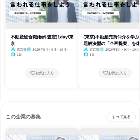
不動産総合職(物件査定)1day/東
(東京)不動産売買仲介を学ぶ
京
題解決型の「企画提案」を
東京都
2026年8月・9月・10月・11
東京都
2026年8月・9月・10月
月・12月
月・12月
1日
1日
お気に入り
お気に入り
この企業の募集
すべて見る