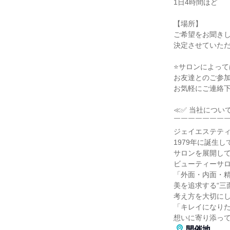
1日4時間ほど
【場所】
ご希望をお聞き
決定させていた
⭐サロンによって
お友達とのご参
お気軽にご連絡
≪✅ 当社につい
￣￣￣￣￣￣￣
ジェイエステテ
1979年に誕生
サロンを展開し
ビューティーサ
「外面・内面・精
美を追求する“三
考え方を大切に
「キレイになり
想いに寄り添っ
開催地