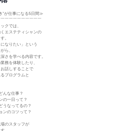
内容
好き”が仕事になる5日間≫
￣￣￣￣￣￣￣￣￣￣￣
ィックでは、
働くエステティシャンの
ます。
イになりたい」という
ながら、
奥深さを学べる内容です。
の業務を体験したり、
とお話しすることで
れるプログラムと
。
どんな仕事？
ンの一日って？
どうなってるの？
ョンのコツって？
現場のスタッフが
ます。