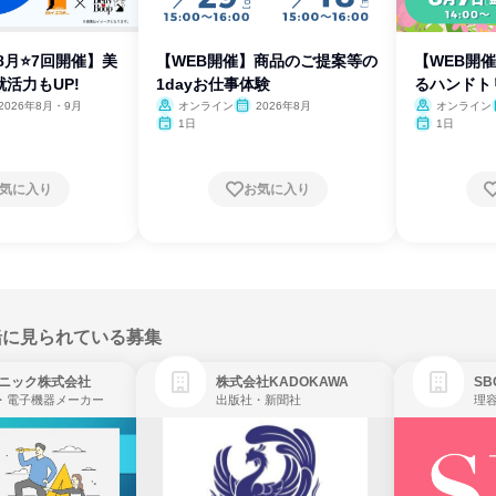
8月⭐7回開催】美
【WEB開催】商品のご提案等の
【WEB開
活力もUP!
1dayお仕事体験
るハンドト
2026年8月・9月
オンライン
2026年8月
オンライン
1日
1日
気に入り
お気に入り
緒に見られている募集
ニック株式会社
株式会社KADOKAWA
・電子機器メーカー
出版社・新聞社