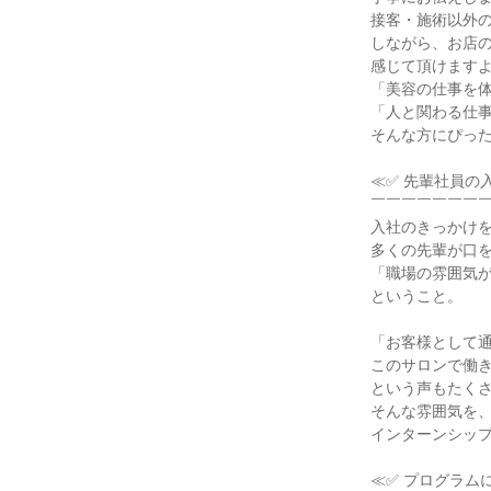
接客・施術以外
しながら、お店
感じて頂けますよ
「美容の仕事を
「人と関わる仕
そんな方にぴっ
≪✅ 先輩社員の
￣￣￣￣￣￣￣
入社のきっかけ
多くの先輩が口
「職場の雰囲気
ということ。
「お客様として
このサロンで働
という声もたく
そんな雰囲気を
インターンシッ
≪✅ プログラム