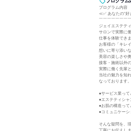
プログラム
プログラム内容
≪✅ あなたの“
￣￣￣￣￣￣￣
ジェイエステテ
サロンで実際に
仕事を体験でき
お客様の「キレ
想いに寄り添い
美容の楽しさや
接客・施術以外
実際に働く先輩
当社の魅力を知
なっております
●サービス業って
●エステティシャ
●お肌の構造って
●コミュニケーシ
そんな疑問を、
丁寧にお伝えし