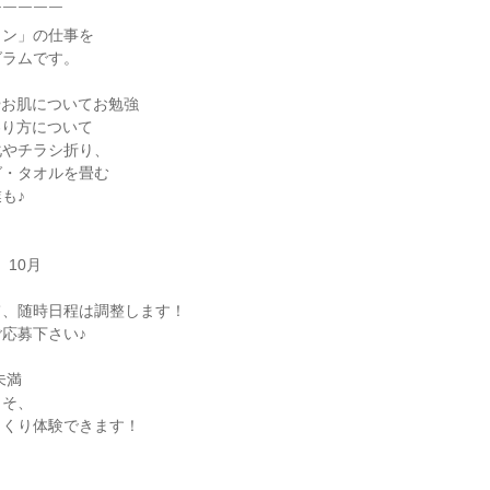
￣￣￣￣￣
ャン」の仕事を
グラムです。
やお肌についてお勉強
わり方について
化やチラシ折り、
グ・タオルを畳む
も♪
、10月
て、随時日程は調整します！
応募下さい♪
未満
こそ、
っくり体験できます！