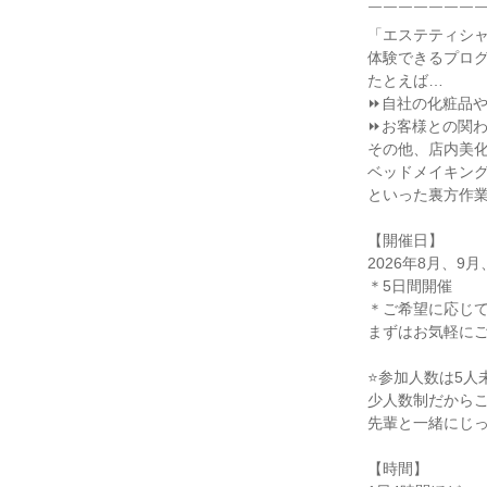
￣￣￣￣￣￣￣
「エステティシ
体験できるプロ
たとえば…
⏩自社の化粧品
⏩お客様との関
その他、店内美
ベッドメイキン
といった裏方作業
【開催日】
2026年8月、9月
＊5日間開催
＊ご希望に応じ
まずはお気軽にご
⭐参加人数は5人
少人数制だから
先輩と一緒にじ
【時間】