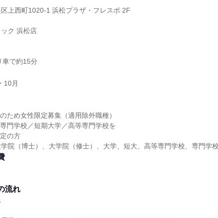
上西町1020-1 浜松プラザ・フレスポ 2F
ック 浜松店
り車で約15分
・10月
ンのため女性限定募集（適用除外職種）
／専門学校／短期大学／高等専門学校を
予定の方
大学院（博士）、大学院（修士）、大学、短大、高等専門学校、専門学
費
の流れ
れ