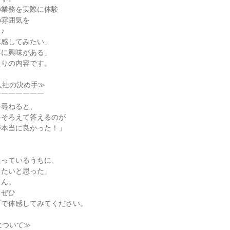
の業務を実際に体験
の雰囲気を
♪
体感してみたい」
事に興味がある」
たりの内容です。
入社の決め手≫
￣￣￣￣￣￣￣
を尋ねると、
をそろえて答えるのが
が本当に良かった！」
通っているうちに、
きたいと思った」
さん。
、ぜひ
プで体感してみてください。
について≫