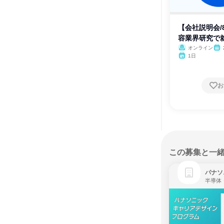
【会社説明会/
容業界研究で就
オンライン
1日
お
この募集と一
パナソ
半導体