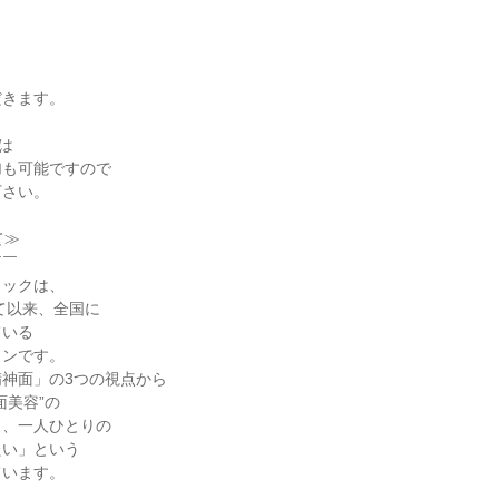
し
だきます。
は
加も可能ですので
下さい。
て≫
￣￣
ィックは、
して以来、全国に
ている
ロンです。
神面」の3つの視点から
面美容”の
し、一人ひとりの
たい」という
ています。