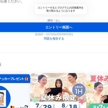
ご応募ください。
エントリーするとプログラムの詳細案内を
受け取れるようになります
締切：なし
エントリー画面へ
原稿ID：
b27e0a4504965081
問題を報告する
集