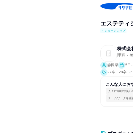
エステティ
インターンシップ
株式会
理容・
静岡県
5日
27卒・28卒 |
こんな人にお
人々に感動や笑い
チームワークを重