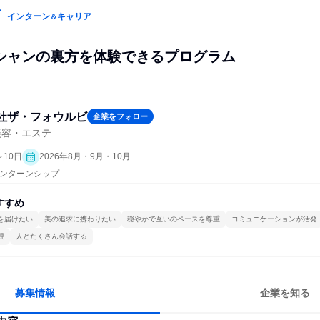
インターン
キャリア
＆
シャンの裏方を体験できるプログラム
社ザ・フォウルビ
企業をフォロー
美容・エステ
～10日
2026年8月・9月・10月
 インターンシップ
すすめ
を届けたい
美の追求に携わりたい
穏やかで互いのペースを尊重
コミュニケーションが活発
視
人とたくさん会話する
募集情報
企業を知る