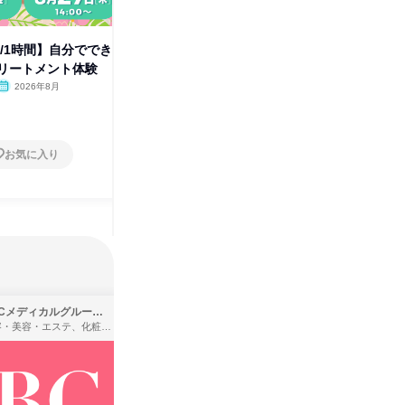
催/1時間】自分ででき
【ジェイエステティック】7月9
【ジェイ
リートメント体験
回開催/30分間✨WEB説明会
回開催/
2026年8月
オンライン
2026年8月
オンラ
1日
1日
お気に入り
お気に入り
SBCメディカルグループ株式会社
株式会社バンダイ
理容・美容・エステ、化粧品・理美容用品小売、医療・病院
アパレル・繊維・スポーツメーカー、製造・メーカー、ゲーム制作・販売