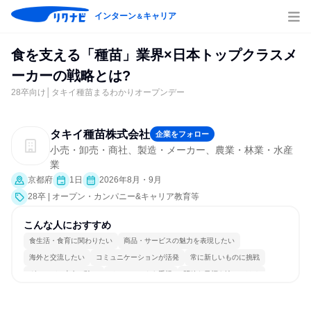
インターン
キャリア
＆
食を支える「種苗」業界×日本トップクラスメ
ーカーの戦略とは?
28卒向け│タキイ種苗まるわかりオープンデー
タキイ種苗株式会社
企業をフォロー
小売・卸売・商社、製造・メーカー、農業・林業・水産
業
京都府
1日
2026年8月・9月
28卒 | オープン・カンパニー&キャリア教育等
こんな人におすすめ
食生活・食育に関わりたい
商品・サービスの魅力を表現したい
海外と交流したい
コミュニケーションが活発
常に新しいものに挑戦
グローバル志向が強い
チームワークを重視
明確な目標を追いかける
若手が裁量を持てる環境
人とたくさん会話する