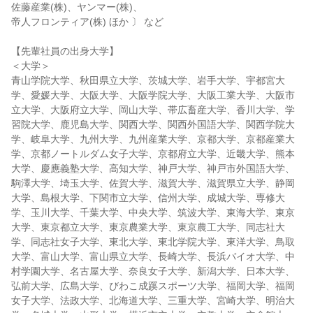
佐藤産業(株)、ヤンマー(株)、
帝人フロンティア(株) ほか 〕 など
【先輩社員の出身大学】
＜大学＞
青山学院大学、秋田県立大学、茨城大学、岩手大学、宇都宮大
学、愛媛大学、大阪大学、大阪学院大学、大阪工業大学、大阪市
立大学、大阪府立大学、岡山大学、帯広畜産大学、香川大学、学
習院大学、鹿児島大学、関西大学、関西外国語大学、関西学院大
学、岐阜大学、九州大学、九州産業大学、京都大学、京都産業大
学、京都ノートルダム女子大学、京都府立大学、近畿大学、熊本
大学、慶應義塾大学、高知大学、神戸大学、神戸市外国語大学、
駒澤大学、埼玉大学、佐賀大学、滋賀大学、滋賀県立大学、静岡
大学、島根大学、下関市立大学、信州大学、成城大学、専修大
学、玉川大学、千葉大学、中央大学、筑波大学、東海大学、東京
大学、東京都立大学、東京農業大学、東京農工大学、同志社大
学、同志社女子大学、東北大学、東北学院大学、東洋大学、鳥取
大学、富山大学、富山県立大学、長崎大学、長浜バイオ大学、中
村学園大学、名古屋大学、奈良女子大学、新潟大学、日本大学、
弘前大学、広島大学、びわこ成蹊スポーツ大学、福岡大学、福岡
女子大学、法政大学、北海道大学、三重大学、宮崎大学、明治大