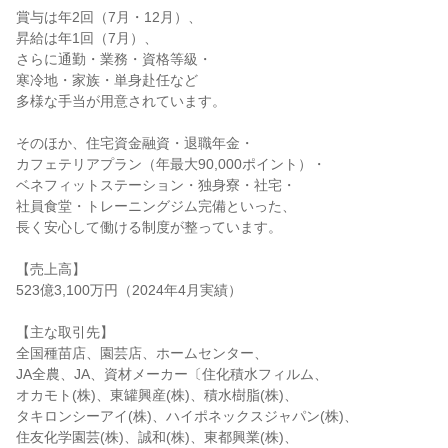
賞与は年2回（7月・12月）、
昇給は年1回（7月）、
さらに通勤・業務・資格等級・
寒冷地・家族・単身赴任など
多様な手当が用意されています。
そのほか、住宅資金融資・退職年金・
カフェテリアプラン（年最大90,000ポイント）・
ベネフィットステーション・独身寮・社宅・
社員食堂・トレーニングジム完備といった、
長く安心して働ける制度が整っています。
【売上高】
523億3,100万円（2024年4月実績）
【主な取引先】
全国種苗店、園芸店、ホームセンター、
JA全農、JA、資材メーカー〔住化積水フィルム、
オカモト(株)、東罐興産(株)、積水樹脂(株)、
タキロンシーアイ(株)、ハイポネックスジャパン(株)、
住友化学園芸(株)、誠和(株)、東都興業(株)、