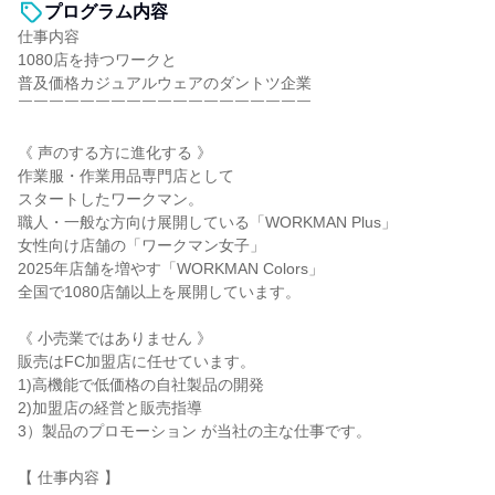
プログラム内容
仕事内容
1080店を持つワークと
普及価格カジュアルウェアのダントツ企業
￣￣￣￣￣￣￣￣￣￣￣￣￣￣￣￣￣￣￣
《 声のする方に進化する 》
作業服・作業用品専門店として
スタートしたワークマン。
職人・一般な方向け展開している「WORKMAN Plus」
女性向け店舗の「ワークマン女子」
2025年店舗を増やす「WORKMAN Colors」
全国で1080店舗以上を展開しています。
《 小売業ではありません 》
販売はFC加盟店に任せています。
1)高機能で低価格の自社製品の開発
2)加盟店の経営と販売指導
3）製品のプロモーション が当社の主な仕事です。
【 仕事内容 】