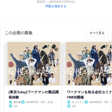
原稿ID：
af8928d211585ee1
問題を報告する
この企業の募集
すべて見る
(東京/1day)ワークマンの製品開
ワークマンを知る会社セミ
発体験
×WEB開催
東京都
2026年8月・9月・10月・11
オンライン
2026年8月・9月・
月
1日
1日