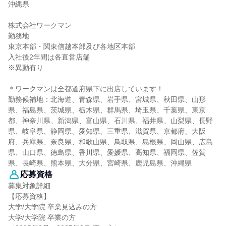
沖縄県
株式会社ワークマン
勤務地
東京本部・関東信越本部及び各地区本部
入社後2年間は各直営店舗
※異動有り
＊ワークマンは全都道府県下に出店しています！
勤務候補地：北海道、青森県、岩手県、宮城県、秋田県、山形
県、福島県、茨城県、栃木県、群馬県、埼玉県、千葉県、東京
都、神奈川県、新潟県、富山県、石川県、福井県、山梨県、長野
県、岐阜県、静岡県、愛知県、三重県、滋賀県、京都府、大阪
府、兵庫県、奈良県、和歌山県、鳥取県、島根県、岡山県、広島
県、山口県、徳島県、香川県、愛媛県、高知県、福岡県、佐賀
県、長崎県、熊本県、大分県、宮崎県、鹿児島県、沖縄県
応募資格
募集対象詳細
【応募資格】
大学/大学院 卒業見込みの方
大学/大学院 卒業の方