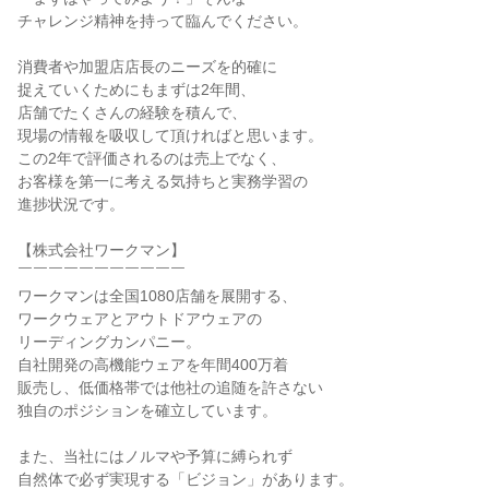
チャレンジ精神を持って臨んでください。
消費者や加盟店店長のニーズを的確に
捉えていくためにもまずは2年間、
店舗でたくさんの経験を積んで、
現場の情報を吸収して頂ければと思います。
この2年で評価されるのは売上でなく、
お客様を第一に考える気持ちと実務学習の
進捗状況です。
【株式会社ワークマン】
￣￣￣￣￣￣￣￣￣￣￣
ワークマンは全国1080店舗を展開する、
ワークウェアとアウトドアウェアの
リーディングカンパニー。
自社開発の高機能ウェアを年間400万着
販売し、低価格帯では他社の追随を許さない
独自のポジションを確立しています。
また、当社にはノルマや予算に縛られず
自然体で必ず実現する「ビジョン」があります。