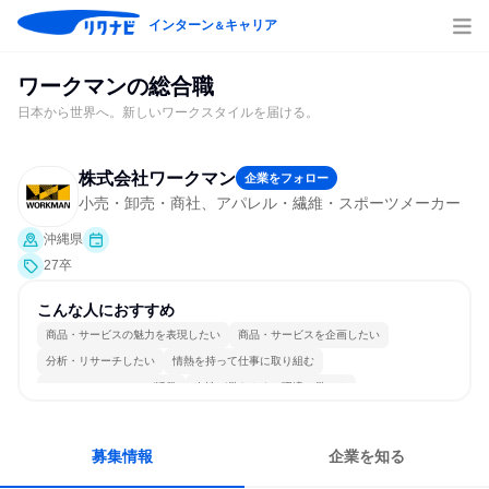
インターン
キャリア
＆
ワークマンの総合職
日本から世界へ。新しいワークスタイルを届ける。
株式会社ワークマン
企業をフォロー
小売・卸売・商社、アパレル・繊維・スポーツメーカー
沖縄県
27卒
こんな人におすすめ
商品・サービスの魅力を表現したい
商品・サービスを企画したい
分析・リサーチしたい
情熱を持って仕事に取り組む
コミュニケーションが活発
女性が働きやすい環境で働ける
長く同じ会社に居続けられる
多様な職種の人と関われる
若手が裁量を持てる環境
人とたくさん会話する
募集情報
企業を知る