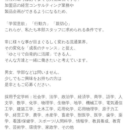
加盟店の経営コンサルティング業務や
製品企画ができるようになるため、
「学習意欲」 「行動力」 「親切心」
これらが、私たち本部スタッフに求められる条件です。
常に様々な事が目まぐるしく変わる流通業界。
その変化を「成長のチャンス」と捉え、
「ゆとりで自発的に活躍」できる人。
そんな方達と一緒に働きたいと考えています。
男女、学部などは問いません。
少しでもご興味をお持ちの方は
是非ともご応募ください。
採用予定学科：社会学、法学、政治学、経済学、商学、語学、人
文学、数学、化学、物理学、生物学、地学、機械工学、電気通信
工学、建築工学、土木工学、応用化学、応用物理学、原子力工
学、経営工学、農学、水産学、畜産学、獣医学、医学、歯学、薬
学、看護/保健学、スポーツ/人間科学、情報学、教員養成、教育
学、芸術学、環境学、家政学、その他