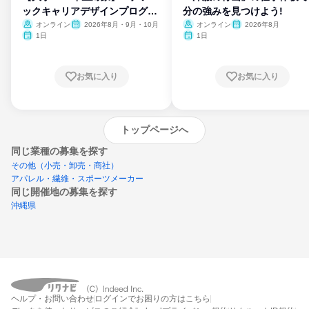
ックキャリアデザインプログラ
分の強みを見つけよう!
ム
オンライン
2026年8月・9月・10月
オンライン
2026年8月
1日
1日
お気に入り
お気に入り
トップページへ
同じ業種の募集を探す
その他（小売・卸売・商社）
アパレル・繊維・スポーツメーカー
同じ開催地の募集を探す
沖縄県
エントリーするとプログラムの詳細案内を
ヘルプ・お問い合わせ
ログインでお困りの方はこちら
受け取れるようになります