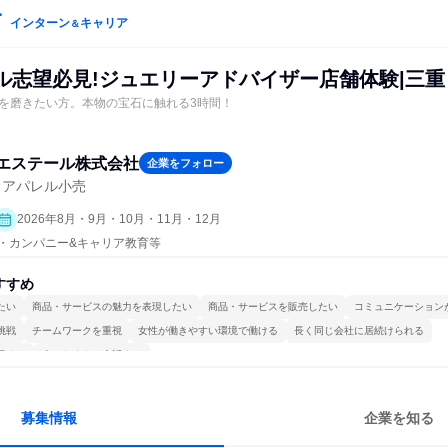
インターン
キャリア
＆
レル志望必見!ジュエリーアドバイザー店舗体験|三重
を磨きたい方。本物の宝石に触れる3時間！
meエステール株式会社
企業をフォロー
・アパレル小売
2026年8月・9月・10月・11月・12月
プン・カンパニー&キャリア教育等
すすめ
たい
商品・サービスの魅力を表現したい
商品・サービスを販売したい
コミュニケーション
挑戦
チームワークを重視
女性が働きやすい環境で働ける
長く同じ会社に居続けられる
極める
人とたくさん会話する
募集情報
企業を知る