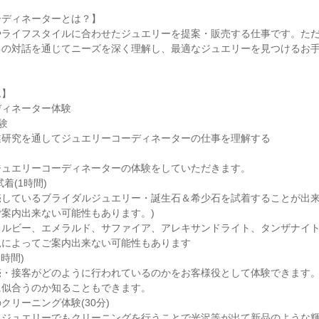
ーディネーターとは？】
やライフスタイルに合わせたジュエリーを提案・販売する仕事です。た
との対話を通じてニーズを深く理解し、最適なジュエリーを見つけるお
ム】
ディネーター体験
験
業研究を通してジュエリーコーディネーターの仕事を理解する
ジュエリーコーディネーターの体験をしていただきます。
着(1時間)
売しているブライダルジュエリー・誕生石＆希少石を試着することが出来
案内出来ない可能性もあります。)
：ルビー、エメラルド、サファイア、アレキサンドライト、タンザナイ
況によってご案内出来ない可能性もあります
時間)
売・接客がどのように行われているのかをお客様役として体験できます
に似合うのか知ることもできます。
クリーニング体験(30分)
たジュエリーでもクリーニングを行うことで光沢等が出て新品のような