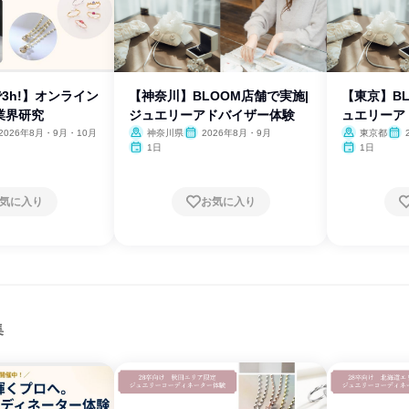
で3h!】オンライン
【神奈川】BLOOM店舗で実施|
【東京】BL
業界研究
ジュエリーアドバイザー体験
ュエリーア
2026年8月・9月・10月
神奈川県
2026年8月・9月
東京都
1日
1日
気に入り
お気に入り
集