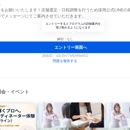
れ
をお願いいたします！店舗選定・日程調整を行うため採用公式LINEの
のでメッセージにてご案内させていただきます。
エントリーするとプログラムの詳細案内を
受け取れるようになります
締切：なし
エントリー画面へ
原稿ID：
a3c3e77b6d99e651
問題を報告する
明会・イベント