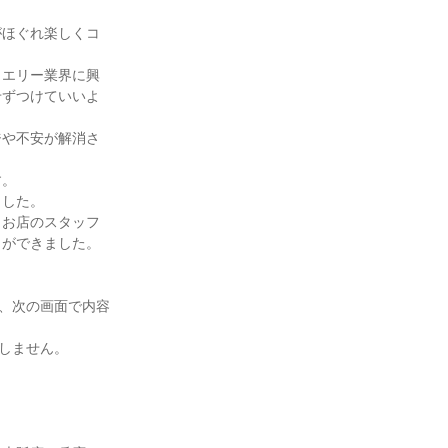
がほぐれ楽しくコ
ュエリー業界に興
せずつけていいよ
ジや不安が解消さ
す。
ました。
、お店のスタッフ
とができました。
き、次の画面で内容
しません。