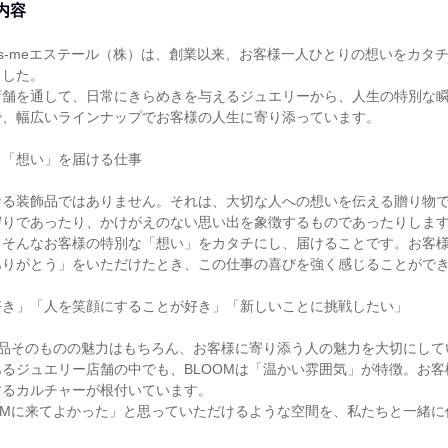
内容
s-meエステール（株）は、創業以来、お客様一人ひとりの想いをカタ
ました。
店舗を通して、日常にきらめきを与えるジュエリーから、人生の特別な
で、幅広いラインナップでお客様の人生に寄り添っています。
く「想い」を届ける仕事
なる装飾品ではありません。それは、大切な人への想いを伝える贈り物
守りであったり、かけがえのない思い出を象徴するものであったりしま
、そんなお客様の特別な「想い」をカタチにし、届けることです。お客
ありがとう」をいただけたとき、この仕事の喜びを強く感じることがで
好き」「人を笑顔にすることが好き」「新しいことに挑戦したい」
商品そのものの魅力はもちろん、お客様に寄り添う人の魅力を大切にして
るジュエリー店舗の中でも、BLOOMは「温かい雰囲気」が特徴。お
するカルチャーが根付いています。
OMに来てよかった」と思っていただけるような空間を、私たちと一緒に