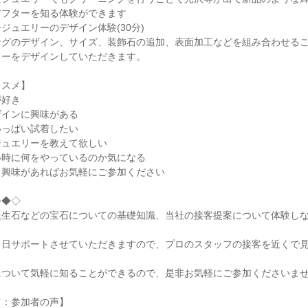
アフターを知る体験ができます
ジュエリーのデザイン体験(30分)
ングのデザイン、サイズ、装飾石の追加、表面加工などを組み合わせる
リーをデザインしていただきます。
ススメ】
が好き
ザインに興味がある
いっぱい試着したい
ジュエリーを教えて欲しい
い時に何をやっているのか気になる
も興味があればお気軽にご参加ください
◇◆◇
誕生石などの宝石についての基礎知識、当社の接客提案について体験し
当日サポートさせていただきますので、プロのスタッフの接客を近くで
について気軽に知ることができるので、是非お気軽にご参加くださいま
ツ：参加者の声】