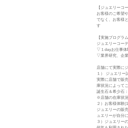
【ジュエリーコ
お客様のご希望
でなく、お客様
す
【実施プログラ
ジュエリーコー
▽１dayお仕事体
▽業界研究、企
店舗にて実際に
１） ジュエリー試
実際に店舗で販
庫状況によってご
誕生石＆希少石
※店舗の在庫状
２）お客様体験(1
ジュエリーの販
ュエリーが自分
３）ジュエリーの
何年も利用され