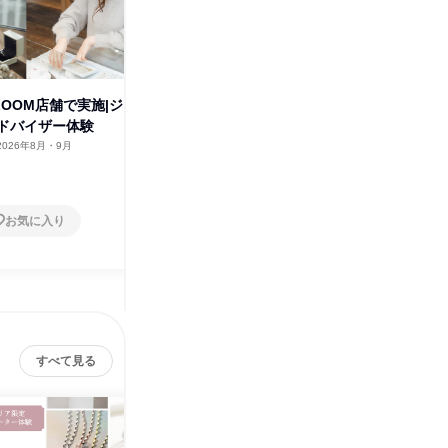
OOM店舗で実施|ジ
【大阪】BLOOM店舗で実施|ジ
28卒_1
ドバイザー体験
ュエリーアドバイザー体験
ディネー
2026年8月・9月
大阪府
2026年8月・9月
千葉県
1日
1日
お気に入り
お気に入り
すべて見る