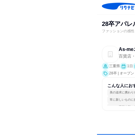
28卒アパ
ファッションの感性
As‐
百貨店
三重県
1日
28卒 | オー
こんな人にお
美の追求に携わり
常に新しいものに
一つの専門分野を