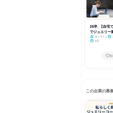
28卒_【自宅
でジュエリー
オンライン
1日
お
この企業の募