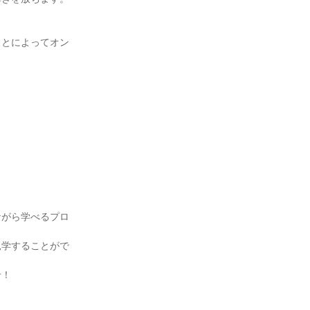
ことによってオン
ながら学べるプロ
見学することがで
せ！