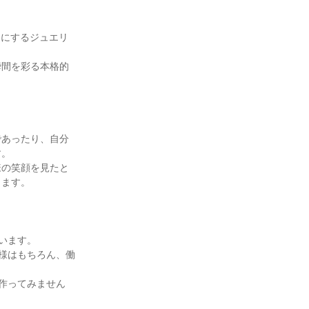
チにするジュエリ
瞬間を彩る本格的
であったり、自分
す。
様の笑顔を見たと
きます。
います。
客様はもちろん、働
作ってみません