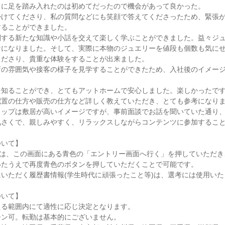
くに足を踏み入れたのは初めてだったので機会があって良かった。
かけてくださり、私の質問などにも笑顔で答えてくださったため、緊張
することができました。
関する新たな知識や小話を交えて楽しく学ぶことができました。益々ジ
けになりました。そして、実際に本物のジュエリーを値段も個数も気に
くださり、貴重な体験をすることが出来ました。
店の雰囲気や接客の様子を見学することができたため、入社後のイメー
を知ることができ、とてもアットホームで安心しました。楽しかったで
配置の仕方や販売の仕方など詳しく教えていただき、とても参考になり
ョップは敷居が高いイメージですが、事前面談でお話を聞いていた通り
気さくで、親しみやすく、リラックスしながらコンテンツに参加するこ
ついて】
)は、この画面にある青色の「エントリー画面へ行く」を押していただ
いたうえで再度青色のボタンを押していただくことで可能です。
いただく履歴書情報(学生時代に頑張ったこと等)は、選考には使用いた
ついて】
える範囲内にて適性に応じ決定となります。
ーン可。転勤は基本的にございません。