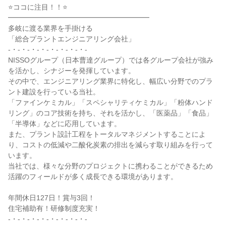
⭐ココに注目！！⭐
━━━━━━━━━━━━━━━━━━━━
多岐に渡る業界を手掛ける
「総合プラントエンジニアリング会社」
-・-・-・-・-・-・-・-・-
NISSOグループ（日本曹達グループ）では各グループ会社が強み
を活かし、シナジーを発揮しています。
その中で、エンジニアリング業界に特化し、幅広い分野でのプラ
ント建設を行っている当社。
「ファインケミカル」「スペシャリティケミカル」「粉体ハンド
リング」のコア技術を持ち、それを活かし、「医薬品」「食品」
「半導体」などに応用しています。
また、プラント設計工程をトータルマネジメントすることによ
り、コストの低減や二酸化炭素の排出を減らす取り組みを行って
います。
当社では、様々な分野のプロジェクトに携わることができるため
活躍のフィールドが多く成長できる環境があります。
年間休日127日！賞与3回！
住宅補助有！研修制度充実！
-・-・-・-・-・-・-・-・-