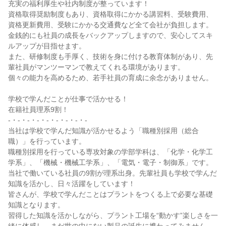
充実の福利厚生や社内制度が整っています！
資格取得奨励制度もあり、資格取得にかかる講習料、受験費用、
資格更新費用、受験にかかる交通費など全て会社が負担します。
金銭的にも社員の成長をバックアップしますので、安心してスキ
ルアップが目指せます。
また、研修制度も手厚く、技術を身に付ける教育体制があり、先
輩社員がマンツーマンで教えてくれる環境があります。
個々の能力を高めるため、若手社員の育成に余念がありません。
学校で学んだことが仕事で活かせる！
在籍社員理系9割！
-・-・-・-・-・-・-・-・-
当社は学校で学んだ知識が活かせるよう「職種別採用（総合
職）」を行っています。
職種別採用を行っている専攻対象の学部学科は、「化学・化学工
学系」、「機械・機械工学系」、「電気・電子・制御系」です。
当社で働いている社員の9割が理系出身。先輩社員も学校で学んだ
知識を活かし、日々活躍をしています！
皆さんが、学校で学んだことはプラントをつくる上で必要な基礎
知識となります。
習得した知識を活かしながら、プラント工場を“動かす”楽しさを一