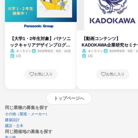
【大学1・2年生対象】パナソニ
【動画コンテンツ】
ックキャリアデザインプログラ
KADOKAWA企業研究セミナ
ム
オンライン
2026年8月・9月・10月
オンライン
2026年8月・9月・1
月・11月・12月
1日
1日
お気に入り
お気に入り
トップページへ
同じ業種の募集を探す
その他（製造・メーカー）
建築設計
建設・土木
同じ開催地の募集を探す
富山県