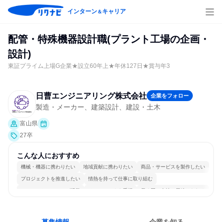
インターン
キャリア
＆
配管・特殊機器設計職(プラント工場の企画・
設計)
東証プライム上場G企業★設立60年上★年休127日★賞与年3
日曹エンジニアリング株式会社
企業をフォロー
製造・メーカー、建築設計、建設・土木
富山県
27卒
こんな人におすすめ
機械・機器に携わりたい
地域貢献に携わりたい
商品・サービスを製作したい
プロジェクトを推進したい
情熱を持って仕事に取り組む
コミュニケーションが活発
チームワークを重視
長く同じ会社に居続けられる
若手が裁量を持てる環境
人とたくさん会話する