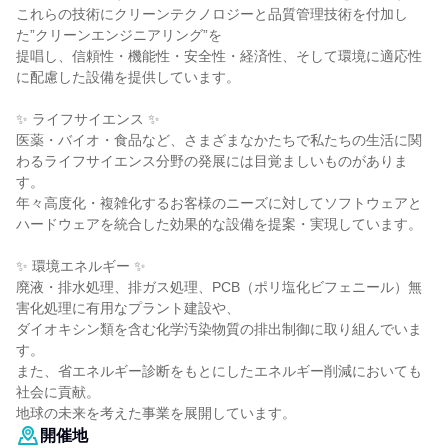
これらの技術にクリーンテクノロジーと品質管理技術を付加し
た”クリーンエンジニアリング”を
提唱し、信頼性・機能性・安全性・経済性、そして環境に適応性
に配慮した設備を提供しています。
✨ ライフサイエンス ✨
医薬・バイオ・食品など、さまざまなかたちで私たちの生活に関
わるライフサイエンス分野の発展には目覚ましいものがありま
す。
年々高度化・複雑化するお客様のニーズに対してソフトウェアと
ハードウェアを統合した効果的な設備を提案・実現しています。
✨ 環境エネルギー ✨
廃液・排水処理、排ガス処理、PCB（ポリ塩化ビフェニール）無
害化処理に有用なプラント建設や、
ダイオキシン類を含む化学汚染物質の排出制御に取り組んでいま
す。
また、省エネルギー診断をもとにしたエネルギー削減においても
社会に貢献。
地球の未来を考えた事業を展開しています。
開催地