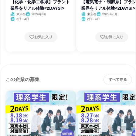
【化学・化学工学系】プラント
【電気電子・制御系】プラ
業界をリアル体験<2DAYS!>
業界をリアル体験<2DAYS!>
東京都
2026年8月
東京都
2026年8月
2日～4日
2日～4日
お気に入り
お気に入り
この企業の募集
すべて見る