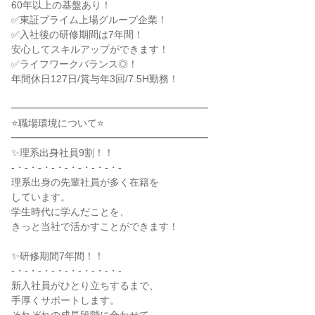
60年以上の基盤あり！
✅東証プライム上場グループ企業！
✅入社後の研修期間は7年間！
安心してスキルアップができます！
✅ライフワークバランス◎！
年間休日127日/賞与年3回/7.5H勤務！
━━━━━━━━━━━━━━━━━━━━
⭐職場環境について⭐
━━━━━━━━━━━━━━━━━━━━
✨理系出身社員9割！！
-・-・-・-・-・-・-・-・-
理系出身の先輩社員が多く在籍を
しています。
学生時代に学んだことを、
きっと当社で活かすことができます！
✨研修期間7年間！！
-・-・-・-・-・-・-・-・-
新入社員がひとり立ちするまで、
手厚くサポートします。