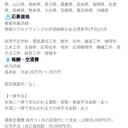
県、山口県、徳島県、香川県、愛媛県、高知県、福岡県、佐賀
県、長崎県、熊本県、大分県、宮崎県、鹿児島県、沖縄県
応募資格
募集対象詳細
情報やプログラミングの学習経験がある理系卒(予定)の方
採用予定学科：電気通信工学、数学、化学、建築工学、物理学、
土木工学、生物学、応用化学、地学、応用物理学、機械工学、原
子力工学、経営工学、情報学
報酬・交通費
給与詳細
基本給：月給 26万円 〜 28万円
固定残業代：なし
【一律手当】
全員に一律で支払われる通勤・皆勤・家族手当金額：あり
全員に一律で支払われるその他手当金額：あり
通勤交通費 条件:1ヶ月の定期代にて支給（上限35,000円/月）
社宅手当（自己負担額：35,000円/月）