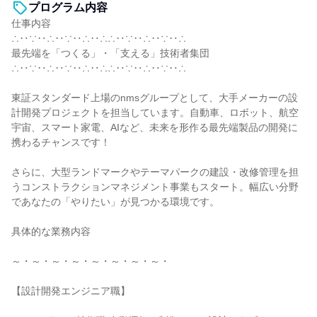
プログラム内容
仕事内容
∴‥∵‥∴‥∵‥∴‥∴∴‥∵‥∴‥∵‥∴
最先端を「つくる」・「支える」技術者集団
∴‥∵‥∴‥∵‥∴‥∴∴‥∵‥∴‥∵‥∴
東証スタンダード上場のnmsグループとして、大手メーカーの設
計開発プロジェクトを担当しています。自動車、ロボット、航空
宇宙、スマート家電、AIなど、未来を形作る最先端製品の開発に
携わるチャンスです！
さらに、大型ランドマークやテーマパークの建設・改修管理を担
うコンストラクションマネジメント事業もスタート。幅広い分野
であなたの「やりたい」が見つかる環境です。
具体的な業務内容
～・～・～・～・～・～・～・～・
【設計開発エンジニア職】