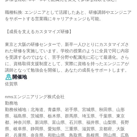
職種転換: エンジニアとして活躍したあと、研修講師やエンジニア
をサポートする営業職にキャリアチェンジも可能。
【成長を支えるカスタマイズ研修】
東京と大阪の研修センターで、新卒一人ひとりにカスタマイズさ
れた研修を実施しています。学校の授業のように全員で同じ内容
を受講するのではなく、苦手分野や配属先に応じて最適化。さら
に、資格取得支援制度として、実際に資格を持ったエンジニアが
講師となって勉強会を開催し、あなたの成長をサポートします。
開催地
佐賀県
nmsエンジニアリング株式会社
勤務地
勤務候補地：北海道、青森県、岩手県、宮城県、秋田県、山形
県、福島県、茨城県、栃木県、群馬県、埼玉県、千葉県、東京
都、神奈川県、新潟県、富山県、石川県、福井県、山梨県、長野
県、岐阜県、静岡県、愛知県、三重県、滋賀県、京都府、大阪
府、兵庫県、奈良県、和歌山県、鳥取県、島根県、岡山県、広島