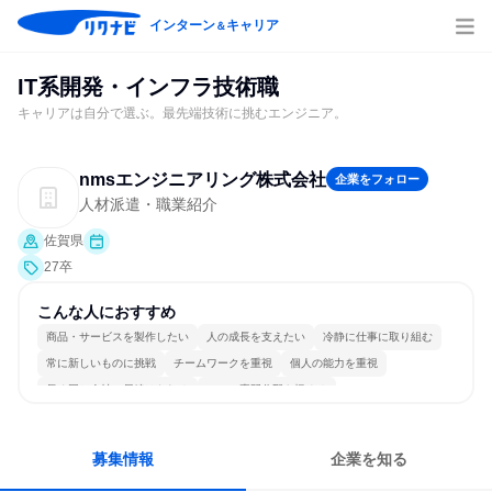
インターン
キャリア
＆
IT系開発・インフラ技術職
キャリアは自分で選ぶ。最先端技術に挑むエンジニア。
nmsエンジニアリング株式会社
企業をフォロー
人材派遣・職業紹介
佐賀県
27卒
こんな人におすすめ
商品・サービスを製作したい
人の成長を支えたい
冷静に仕事に取り組む
常に新しいものに挑戦
チームワークを重視
個人の能力を重視
長く同じ会社に居続けられる
一つの専門分野を極める
募集情報
企業を知る