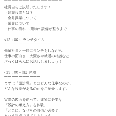
￣￣￣￣￣￣￣￣￣￣￣￣￣￣￣￣
社長自らご説明いたします！
・建築設備とは？
・金井興業について
・業界について
・仕事の流れ ～建物の設備が整うまで～
○12：00～ ランチタイム
￣￣￣￣￣￣￣￣￣￣￣￣￣
先輩社員と一緒にランチをしながら、
仕事の面白さ・大変さや就活の相談など
ざっくばらんにお話ししましょう！
○13：00～設計体験
￣￣￣￣￣￣￣￣￣￣
まずは『設計職』とはどんな仕事なのか、
どんな役割があるのかをご紹介します。
実際の図面を使って、建物に必要な
『設計の考え方』を体験。
「どこに、なぜその設備が必要？」
という視点で見てみましょう！