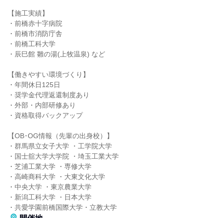
【施工実績】
・前橋赤十字病院
・前橋市消防庁舎
・前橋工科大学
・辰巳館 雛の湯(上牧温泉) など
【働きやすい環境づくり】
・年間休日125日
・奨学金代理返還制度あり
・外部・内部研修あり
・資格取得バックアップ
【OB･OG情報（先輩の出身校）】
・群馬県立女子大学 ・工学院大学
・国士舘大学大学院 ・埼玉工業大学
・芝浦工業大学 ・専修大学
・高崎商科大学 ・大東文化大学
・中央大学 ・東京農業大学
・新潟工科大学 ・日本大学
・共愛学園前橋国際大学・立教大学