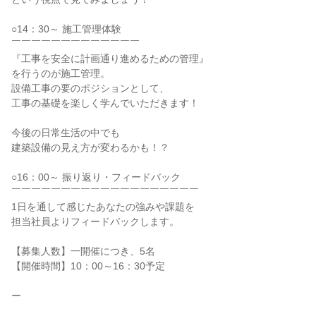
○14：30～ 施工管理体験
￣￣￣￣￣￣￣￣￣￣￣￣￣
『工事を安全に計画通り進めるための管理』
を行うのが施工管理。
設備工事の要のポジションとして、
工事の基礎を楽しく学んでいただきます！
今後の日常生活の中でも
建築設備の見え方が変わるかも！？
○16：00～ 振り返り・フィードバック
￣￣￣￣￣￣￣￣￣￣￣￣￣￣￣￣￣￣￣
1日を通して感じたあなたの強みや課題を
担当社員よりフィードバックします。
【募集人数】一開催につき、5名
【開催時間】10：00～16：30予定
ー