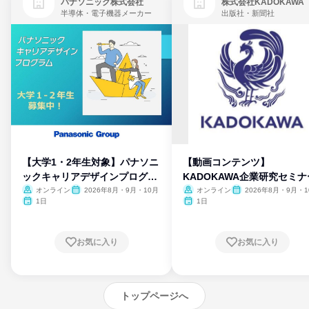
パナソニック株式会社
株式会社KADOKAWA
半導体・電子機器メーカー
出版社・新聞社
【大学1・2年生対象】パナソニ
【動画コンテンツ】
ックキャリアデザインプログラ
KADOKAWA企業研究セミナ
ム
オンライン
2026年8月・9月・10月
オンライン
2026年8月・9月・1
月・11月・12月
1日
1日
お気に入り
お気に入り
トップページへ