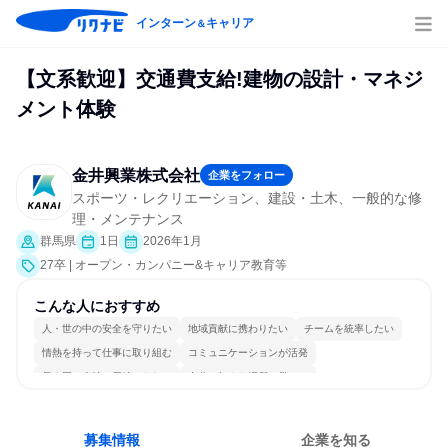
インターン
キャリア
＆
【文系歓迎】交通費支給!建物の設計・マネジ
メント体験
金井興業株式会社
企業をフォロー
スポーツ・レクリエーション、建設・土木、一般的な修
理・メンテナンス
群馬県
1日
2026年1月
27卒 | オープン・カンパニー&キャリア教育等
こんな人におすすめ
人・世の中の安全を守りたい
地域貢献に携わりたい
チームを統率したい
情熱を持って仕事に取り組む
コミュニケーションが活発
長く同じ会社に居続けられる
自分の好きな場所で働ける
多様な職種の人と関われる
一つの専門分野を極める
人とたくさん会話する
募集情報
企業を知る