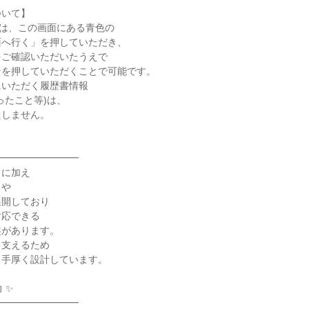
ついて】
)は、この画面にある青色の
面へ行く」を押していただき、
をご確認いただいたうえで
ンを押していただくことで可能です。
にいただく履歴書情報
ったこと等)は、
たしません。
━━━━━━━━━
スに加え
スや
展開しており
対応できる
盤があります。
も支えるため
も手厚く設計しています。
 ✨
━━━━━━━━━