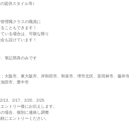
護の提供スタイル等）
や管理職クラスの職員に
けることもできます！
している場合は、可能な限り
機会も設けています！
で、筆記用具のみです
】
設：大阪市、東大阪市、岸和田市、和泉市、堺市北区、富田林市、藤井
、池田市、豊中市
2/13、2/17、2/20、2/25
はエントリー後にお伝えします。
等の場合、個別に連絡し調整
気軽にエントリーください。