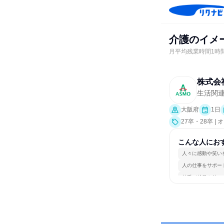
介護のイメー
月平均残業時間1時
株式会
生活関連
大阪府
1日
27卒・28卒 
こんな人にお
人々に感動や笑い
人の仕事をサポー
若手が裁量を持て