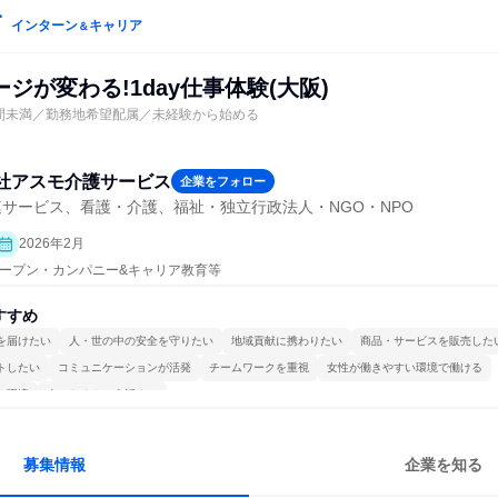
インターン
キャリア
＆
ジが変わる!1day仕事体験(大阪)
間未満／勤務地希望配属／未経験から始める
社アスモ介護サービス
企業をフォロー
サービス、看護・介護、福祉・独立行政法人・NGO・NPO
2026年2月
| オープン・カンパニー&キャリア教育等
すすめ
を届けたい
人・世の中の安全を守りたい
地域貢献に携わりたい
商品・サービスを販売した
トしたい
コミュニケーションが活発
チームワークを重視
女性が働きやすい環境で働ける
る環境
人とたくさん会話する
募集情報
企業を知る