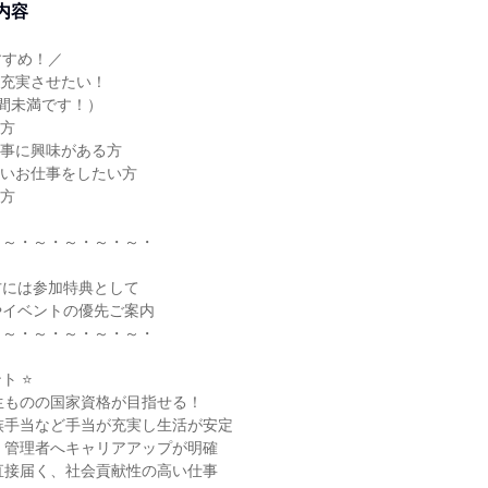
内容
すすめ！／
も充実させたい！
間未満です！）
い方
仕事に興味がある方
高いお仕事をしたい方
る方
・～・～・～・～・～・
方には参加特典として
やイベントの優先ご案内
・～・～・～・～・～・
ト ⭐
生ものの国家資格が目指せる！
族手当など手当が充実し生活が安定
・管理者へキャリアアップが明確
直接届く、社会貢献性の高い仕事