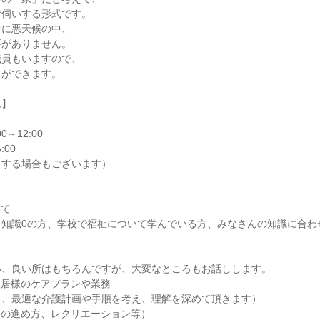
お伺いする形式です。
中に悪天候の中、
要がありません。
職員もいますので、
とができます。
ム】
～12:00
:00
ドする場合もございます）
いて
、知識0の方、学校で福祉について学んでいる方、みなさんの知識に合わ
て
い、良い所はもちろんですが、大変なところもお話しします。
入居様のケアプランや業務
じ、最適な介護計画や手順を考え、理解を深めて頂きます）
助の進め方、レクリエーション等）