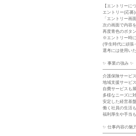
【エントリーに
エントリー(応募
「エントリー画
次の画面で内容
再度青色のボタ
※エントリー時
(学生時代に頑張
選考には使用い
✨ 事業の強み ✨
━━━━━━━
介護保険サービ
地域支援サービ
自費サービスも
多様なニーズに
安定した経営基
働く社員の生活
福利厚生や手当
✨ 仕事内容の魅力
━━━━━━━