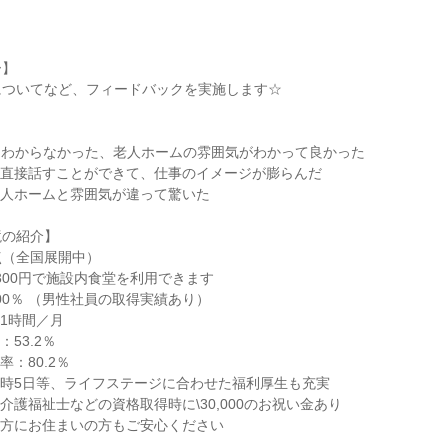
ー】
についてなど、フィードバックを実施します☆
はわからなかった、老人ホームの雰囲気がわかって良かった
と直接話すことができて、仕事のイメージが膨らんだ
老人ホームと雰囲気が違って驚いた
境の紹介】
点（全国展開中）
300円で施設内食堂を利用できます
00％ （男性社員の取得実績あり）
1時間／月
53.2％
：80.2％
時5日等、ライフステージに合わせた福利厚生も充実
介護福祉士などの資格取得時に\30,000のお祝い金あり
遠方にお住まいの方もご安心ください