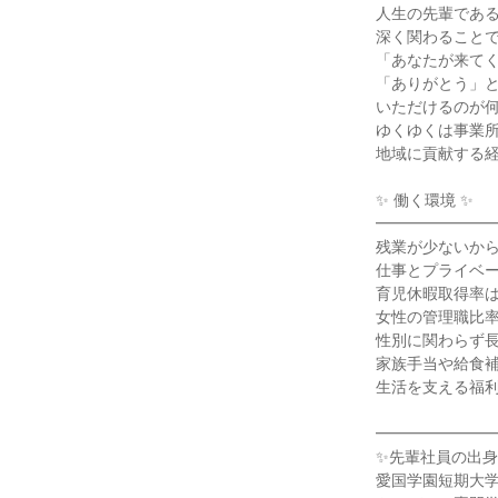
人生の先輩であ
深く関わること
「あなたが来て
「ありがとう」
いただけるのが
ゆくゆくは事業
地域に貢献する
✨ 働く環境 ✨
━━━━━━━
残業が少ないか
仕事とプライベ
育児休暇取得率は
女性の管理職比率
性別に関わらず
家族手当や給食
生活を支える福
━━━━━━━
✨先輩社員の出身
愛国学園短期大