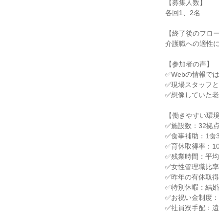
【募集人数】
各回1、2名
【終了後のフロ
介護職への適性
【参加者の声】
✅Webの情報で
✅現場スタッフ
✅想像していた
【働きやすい環
✅施設数：32拠
✅食事補助：1食
✅育休取得率：1
✅残業時間：平均
✅女性管理職比率：
✅昨年の有休取得率
✅特別休暇：結婚
✅お祝い金制度：
✅社員寮手配：