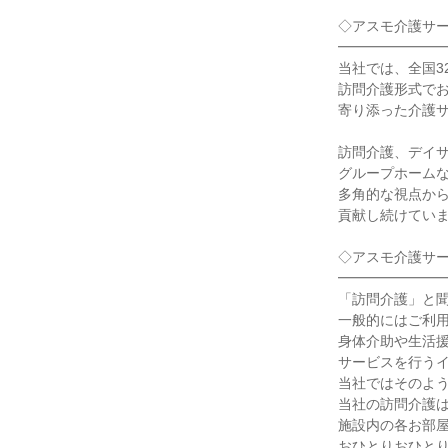
◇アスモ介護サ
━━━━━━━
当社では、全国3
訪問介護形式で
寄り添った介護
訪問介護、デイ
グループホーム
多角的な視点か
貢献し続けてい
◇アスモ介護サー
━━━━━━━
「訪問介護」と
一般的にはご利
身体介助や生活
サービスを行う
当社ではそのよ
当社の訪問介護
施設内の各お部
おひとりおひと