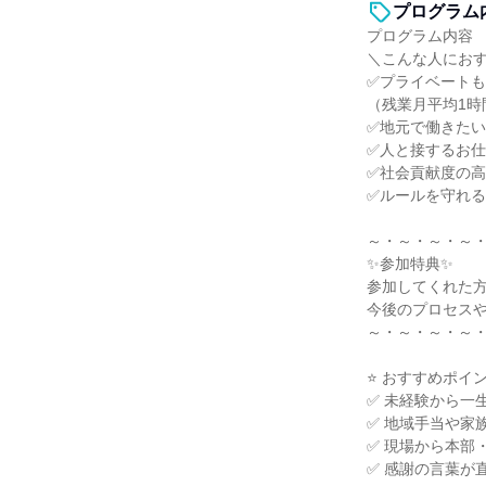
プログラム
プログラム内容
＼こんな人にお
✅プライベート
（残業月平均1時
✅地元で働きた
✅人と接するお
✅社会貢献度の
✅ルールを守れ
～・～・～・～
✨参加特典✨
参加してくれた
今後のプロセス
～・～・～・～
⭐ おすすめポイン
✅ 未経験から一
✅ 地域手当や家
✅ 現場から本部
✅ 感謝の言葉が