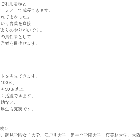
るご利用者様と
で、人として成長できます。
くれてよかった」
という言葉を直接
何よりのやりがいです。
所の責任者として
経営者を目指せます。
━━━━━━━━━
ら、
ートを両立できます。
100％、
も50％以上、
長く活躍できます。
補助など、
利厚生も充実です。
━━━━━━━━━
校✨
学、跡見学園女子大学、江戸川大学、追手門学院大学、桜美林大学、大