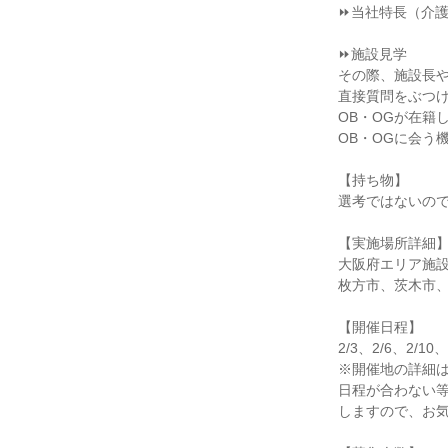
⏩当社特長（介
⏩施設見学
その際、施設長
直接質問をぶつ
OB・OGが在籍
OB・OGに会う
【持ち物】
選考ではないの
【実施場所詳細
大阪府エリア施
枚方市、茨木市
【開催日程】
2/3、2/6、2/10、
※開催地の詳細
日程が合わない
しますので、お