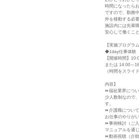
時間になったら
ですので、勤務
外を移動する必
施設内には先輩
安心して働くこ
【実施プログラ
◆1day仕事体験
【開催時間】10:00
または 14:00～16
（時間をスライ
内容】
⏩福祉業界につ
少人数制なので
す。
⏩介護職につい
お仕事のやりが
⏩事例検討（ご
マニュアルを通
⏩動画視聴（介