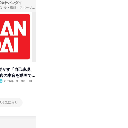
式会社バンダイ
株式会社住まいず
アパレル・繊維・スポーツメーカー、製造・メーカー、ゲーム制作・販売
製造・メーカー、建築設計
動かす「自己表現」
先着順・選考なし|注文住宅の総
【オンラ
考官の本音を動画で公
合職|会社説明会&社長座談会
業界の裏
明会
2026年8月・9月・10
オンライン
2026年8月・9月
オンラ
月・11月・12月
1日
1日
お気に入り
お気に入り