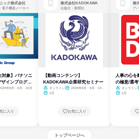
ニック株式会社
株式会社KADOKAWA
株
・電子機器メーカー
出版社・新聞社
生対象】パナソニ
【動画コンテンツ】
人事の心を
デザインプログラ
KADOKAWA企業研究セミナー
の極意/選
開
2026年8月・9月・10月
オンライン
2026年8月・9月・10
オンライン
月・11月・12月
1日
1日
気に入り
お気に入り
トップページへ