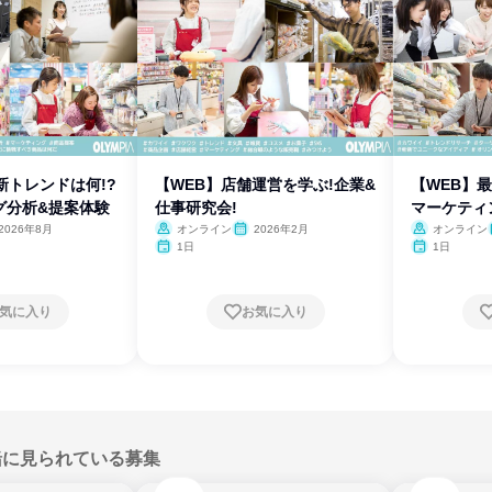
新トレンドは何!?
【WEB】店舗運営を学ぶ!企業&
【WEB】
グ分析&提案体験
仕事研究会!
マーケティ
2026年8月
オンライン
2026年2月
オンライン
1日
1日
気に入り
お気に入り
緒に見られている募集