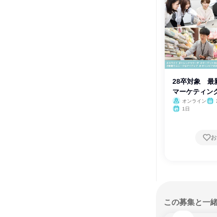
28卒対象 最
マーケティン
オンライン
1日
お
この募集と一