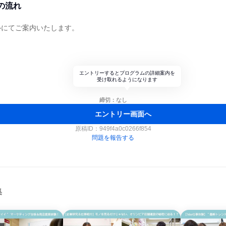
の流れ
ルにてご案内いたします。
ト
エントリーするとプログラムの詳細案内を
受け取れるようになります
締切：なし
エントリー画面へ
原稿ID：
949f4a0c0266f854
問題を報告する
集