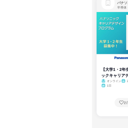
パナソ
半導体
【大学1・2年
ックキャリア
ム
オンライン
1日
お