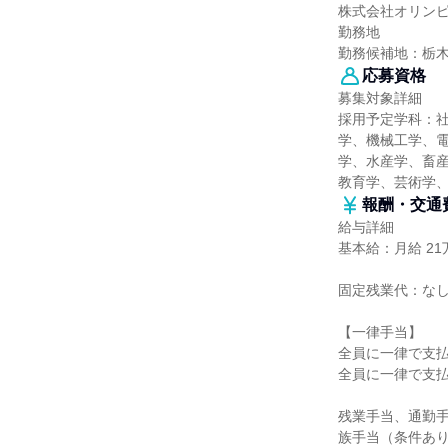
株式会社オリン
勤務地
勤務候補地：栃
応募資格
募集対象詳細
採用予定学科：
学、機械工学、
学、水産学、畜産
教育学、芸術学
報酬・交通
給与詳細
基本給：月給 21
固定残業代：な
【一律手当】
全員に一律で支
全員に一律で支
残業手当、通勤
族手当（条件あ