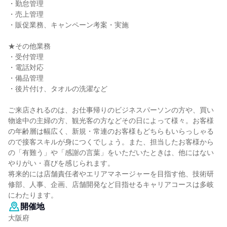
・勤怠管理
・売上管理
・販促業務、キャンペーン考案・実施
★その他業務
・受付管理
・電話対応
・備品管理
・後片付け、タオルの洗濯など
ご来店されるのは、お仕事帰りのビジネスパーソンの方や、買い
物途中の主婦の方、観光客の方などその日によって様々。お客様
の年齢層は幅広く、新規・常連のお客様もどちらもいらっしゃる
ので接客スキルが身につくでしょう。また、担当したお客様から
の「有難う」や「感謝の言葉」をいただいたときは、他にはない
やりがい・喜びを感じられます。
将来的には店舗責任者やエリアマネージャーを目指す他、技術研
修部、人事、企画、店舗開発など目指せるキャリアコースは多岐
にわたります。
開催地
大阪府