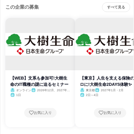
この企業の募集
すべて見る
【WEB】文系も参加可!大樹生
【東京】人生を支える保険
命のIT職種の謎に迫るセミナー
ロに!大樹生命2DAYS体験✨
オンライン
2026年12月、2027年1
東京都
2027年1月・2月
月
1日
2日～4日
お気に入り
お気に入り