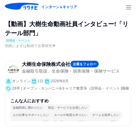
インターン
キャリア
＆
【動画】大樹生命動画社員インタビュー!「リ
テール部門」
説明会・イベント
気軽にまずは動画で企業研究🌟
大樹生命保険株式会社
企業をフォロー
金融取引取扱、生命保険・損害保険・保険サービス
オンライン
1日
2026年8月
28卒 | オープン・カンパニー&キャリア教育等（説明会・イベント [職種
研究]）
こんな人におすすめ
金融関係に携わりたい
商品・サービスを企画したい
人の仕事をサポートしたい
ルールや制度を作りたい
チームを統率したい
コミュニケーションが活発
常に新しいものに挑戦
チームワークを重視
女性が働きやすい環境で働ける
若手が裁量を持てる環境