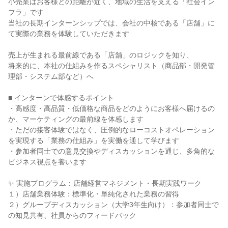
小売業はお客様との距離が近く、地域の生活を支える「社会イン
フラ」です
当社の長期インターンシップでは、会社の中核である「店舗」に
て実際の業務を体験していただきます
売上が生まれる最前線である「店舗」のロジックを知り、
将来的に、本社の仕組みを作るスペシャリスト（商品部・開発管
理部・システム部など）へ
■ インターンで体感するポイント
・高感度・高品質・低価格な商品をどのようにお客様へ届けるの
か、マーケティングの最前線を体感します
・ただの接客体験ではなく、圧倒的なローコストオペレーション
を実現する「業務の仕組み」を実働を通して学びます
・参加者同士での意見交換やディスカッションを通じ、多角的な
ビジネス視点を養います
✨ 実施プログラム：店舗経営マネジメント・長期実践ワーク
１）店舗業務体験：標準化・単純化された業務の習得
２）グループディスカッション（大学3年生向け）：参加者同士で
の知見共有、社員からのフィードバック