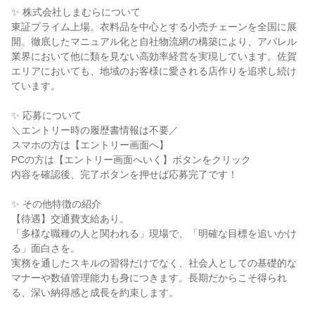
✨ 株式会社しまむらについて
東証プライム上場。衣料品を中心とする小売チェーンを全国に展
開。徹底したマニュアル化と自社物流網の構築により、アパレル
業界において他に類を見ない高効率経営を実現しています。佐賀
エリアにおいても、地域のお客様に愛される店作りを追求し続け
ています。
✨ 応募について
＼エントリー時の履歴書情報は不要／
スマホの方は【エントリー画面へ】
PCの方は【エントリー画面へいく】ボタンをクリック
内容を確認後、完了ボタンを押せば応募完了です！
✨ その他特徴の紹介
【待遇】交通費支給あり。
「多様な職種の人と関われる」現場で、「明確な目標を追いかけ
る」面白さを。
実務を通したスキルの習得だけでなく、社会人としての基礎的な
マナーや数値管理能力も身につきます。長期だからこそ得られ
る、深い納得感と成長を約束します。