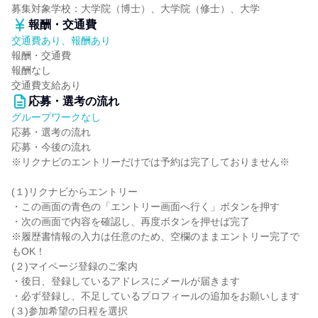
募集対象学校：大学院（博士）、大学院（修士）、大学
報酬・交通費
交通費あり、報酬あり
報酬・交通費
報酬なし
交通費支給あり
応募・選考の流れ
グループワークなし
応募・選考の流れ
応募・今後の流れ
※リクナビのエントリーだけでは予約は完了しておりません※
(１)リクナビからエントリー
・この画面の青色の「エントリー画面へ行く」ボタンを押す
・次の画面で内容を確認し、再度ボタンを押せば完了
※履歴書情報の入力は任意のため、空欄のままエントリー完了で
もOK！
(２)マイページ登録のご案内
・後日、登録しているアドレスにメールが届きます
・必ず登録し、不足しているプロフィールの追加をお願いします
(３)参加希望の日程を選択