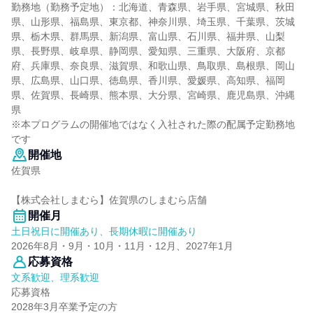
勤務地（勤務予定地）：北海道、青森県、岩手県、宮城県、秋田
県、山形県、福島県、東京都、神奈川県、埼玉県、千葉県、茨城
県、栃木県、群馬県、新潟県、富山県、石川県、福井県、山梨
県、長野県、岐阜県、静岡県、愛知県、三重県、大阪府、京都
府、兵庫県、奈良県、滋賀県、和歌山県、鳥取県、島根県、岡山
県、広島県、山口県、徳島県、香川県、愛媛県、高知県、福岡
県、佐賀県、長崎県、熊本県、大分県、宮崎県、鹿児島県、沖縄
県
※本プログラムの開催地ではなく入社された際の配属予定勤務地
です
開催地
佐賀県
【株式会社しまむら】佐賀県のしまむら店舗
開催月
土日祝日に開催あり、長期休暇に開催あり
2026年8月・9月・10月・11月・12月、2027年1月
応募資格
文系歓迎、理系歓迎
応募資格
2028年3月卒業予定の方