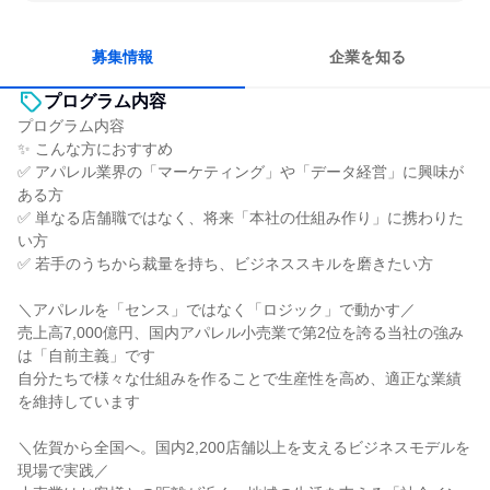
明確な目標を追いかける
若手が裁量を持てる環境
募集情報
企業を知る
プログラム内容
プログラム内容
✨ こんな方におすすめ
✅ アパレル業界の「マーケティング」や「データ経営」に興味が
ある方
✅ 単なる店舗職ではなく、将来「本社の仕組み作り」に携わりた
い方
✅ 若手のうちから裁量を持ち、ビジネススキルを磨きたい方
＼アパレルを「センス」ではなく「ロジック」で動かす／
売上高7,000億円、国内アパレル小売業で第2位を誇る当社の強み
は「自前主義」です
自分たちで様々な仕組みを作ることで生産性を高め、適正な業績
を維持しています
＼佐賀から全国へ。国内2,200店舗以上を支えるビジネスモデルを
現場で実践／