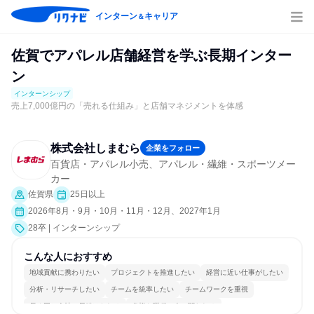
インターン
キャリア
＆
佐賀でアパレル店舗経営を学ぶ長期インター
ン
インターンシップ
売上7,000億円の「売れる仕組み」と店舗マネジメントを体感
株式会社しまむら
企業をフォロー
百貨店・アパレル小売、アパレル・繊維・スポーツメー
カー
佐賀県
25日以上
2026年8月・9月・10月・11月・12月、2027年1月
28卒 | インターンシップ
こんな人におすすめ
地域貢献に携わりたい
プロジェクトを推進したい
経営に近い仕事がしたい
分析・リサーチしたい
チームを統率したい
チームワークを重視
長く同じ会社に居続けられる
多様な職種の人と関われる