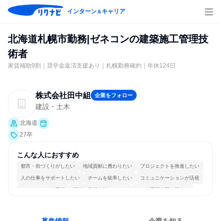
インターン
キャリア
＆
北海道札幌市勤務|ゼネコンの建築施工管理技
術者
家賃補助9割｜奨学金返済支援あり｜札幌勤務確約｜年休124日
株式会社田中組
企業をフォロー
建設・土木
北海道
27卒
こんな人におすすめ
都市・街づくりがしたい
地域貢献に携わりたい
プロジェクトを推進したい
人の仕事をサポートしたい
チームを統率したい
コミュニケーションが活発
チームワークを重視
明確な目標を追いかける
一つの専門分野を極める
人とたくさん会話する