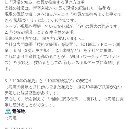
1.「現場を知る」社長が推進する働き方改革
当社の社長は、新卒入社から 長く現場を経験した「技術者」。
現場の課題や厳しさを知るからこそ「社員が気持ちよく仕事がで
きる 職場づくり」に誰よりも本気です。
トップが現場を理解している安心感が、当社の最大の強みです。
2.「技術支援課」による 生産性の追求
旧来のやり方では、 働き方は変わりません。
当社は専門部署「技術支援課」を設置し、ICT施工（ドローン測
量、 BIM（3次元モデル）、ICT建機など） を全社的に推進。
これにより生産性を高めることが、 WLB（ワークライフバラン
ス）の 実現と、技術者としての 新しいスキルアップに直結しま
す。
3.「120年の歴史」と「10年連続黒字」の安定性
北海道の発展と共に歩んできた歴史と、過去10年赤字決算がない
安定した経営基盤があります。
安心して、腰を据えて 「地図に残る仕事」に挑戦し、 北海道に貢
献し続けることができます。
開催地
北海道