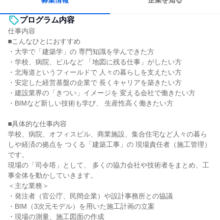
募集情報
企業を知る
プログラム内容
仕事内容
■こんなひとにおすすめ
・大学で「建築学」の 専門知識を学んできた方
・学校、病院、ビルなど 「地図に残る仕事」がしたい方
・北海道というフィールドで 人々の暮らしを支えたい方
・安定した経営基盤の企業で 長くキャリアを築きたい方
・建設業界の「きつい」イメージを 変える会社で働きたい方
・BIMなど新しい技術も学び、 生産性高く働きたい方
■具体的な仕事内容
学校、病院、オフィスビル、商業施設、集合住宅など人々の暮ら
しや経済の拠点を つくる「建築工事」の 現場責任者（施工管理）
です。
現場の「司令塔」として、 多くの協力会社や技術者をまとめ、工
事全体を動かしていきます。
＜主な業務＞
・発注者（官公庁、民間企業）や設計事務所との協議
・BIM（3次元モデル）を用いた施工計画の立案
・現場の測量、施工図面の作成