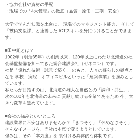
・協力会社や資材の手配
・現場での「4大管理」の徹底（品質・原価・工期・安全）
大学で学んだ知識を土台に、 現場でのマネジメント能力、 そして
「技術支援課」と連携した ICTスキルを身につけることができま
す。
■田中組とは？
1902年（明治35年）の創業以来、120年以上にわたり北海道の社
会基盤整備を担ってきた総合建設会社（ゼネコン）です。
社是「優れた技術・誠意で築く」 のもと、人々の暮らしの拠点と
なる 学校、病院、オフィスビルといった「建築事業」を強みとし
ています。
私たちが目指すのは、北海道の雄大な自然との「調和・共生」。
次の100年も北海道の未来に 貢献し続ける企業であるため 今、大
きな変革を進めています。
■会社の強みといいところ
建設業界に不安はありませんか？「きつそう」「休めなさそう」
そんなイメージを、当社は本気で変えようとしています。
強みは、その「本気度」を 裏付ける具体的な体制です。