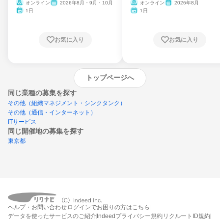
ム
オンライン
2026年8月・9月・10月
オンライン
2026年8月
1日
1日
お気に入り
お気に入り
トップページへ
同じ業種の募集を探す
その他（組織マネジメント・シンクタンク）
その他（通信・インターネット）
ITサービス
同じ開催地の募集を探す
東京都
エントリーするとプログラムの詳細案内を
ヘルプ・お問い合わせ
ログインでお困りの方はこちら
受け取れるようになります
データを使ったサービスのご紹介
Indeedプライバシー規約
リクルートID規約