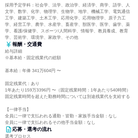
採用予定学科：社会学、法学、政治学、経済学、商学、語学、人
文学、数学、化学、物理学、生物学、地学、機械工学、電気通信
工学、建築工学、土木工学、応用化学、応用物理学、原子力工
学、経営工学、農学、水産学、畜産学、獣医学、医学、歯学、薬
学、看護/保健学、スポーツ/人間科学、情報学、教員養成、教育
学、芸術学、環境学、家政学、その他
報酬・交通費
給与詳細
※基本給・固定残業代の総額
基本給：年俸 341万604円 〜
固定残業代：あり
1年あたり159万3396円 〜（固定残業時間：1年あたり540時間）
固定残業時間を超えた勤務時間については別途残業代を支給する
【一律手当】
全員に一律で支払われる通勤・皆勤・家族手当金額：なし
全員に一律で支払われるその他手当金額：なし
応募・選考の流れ
選考プロセス