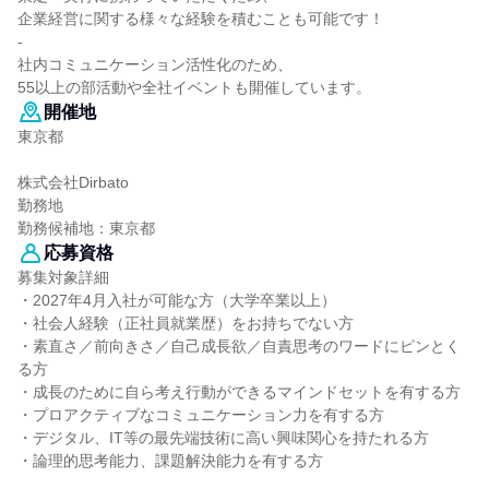
企業経営に関する様々な経験を積むことも可能です！
-
社内コミュニケーション活性化のため、
55以上の部活動や全社イベントも開催しています。
開催地
東京都
株式会社Dirbato
勤務地
勤務候補地：東京都
応募資格
募集対象詳細
・2027年4月入社が可能な方（大学卒業以上）
・社会人経験（正社員就業歴）をお持ちでない方
・素直さ／前向きさ／自己成長欲／自責思考のワードにピンとく
る方
・成長のために自ら考え行動ができるマインドセットを有する方
・プロアクティブなコミュニケーション力を有する方
・デジタル、IT等の最先端技術に高い興味関心を持たれる方
・論理的思考能力、課題解決能力を有する方