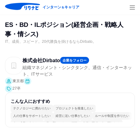
インターン
キャリア
＆
ES・BD・ILポジション(経営企画・戦略人
事・情シス)
IT、成長、スピード。20代勝負を掛けるならDirbato。
株式会社Dirbato
企業をフォロー
組織マネジメント・シンクタンク、通信・インターネッ
ト、ITサービス
東京都
27卒
こんな人におすすめ
テクノロジーに携わりたい
プロジェクトを推進したい
人の仕事をサポートしたい
経営に近い仕事がしたい
ルールや制度を作りたい
人の成長を支えたい
常に新しいものに挑戦
多様な職種の人と関われる
若手が裁量を持てる環境
人とたくさん会話する