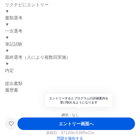
リクナビにエントリー
▼
書類選考
▼
一次選考
▼
筆記試験
▼
最終選考（人により複数回実施）
▼
内定
提出書類
履歴書
エントリーするとプログラムの詳細案内を
受け取れるようになります
締切：なし
エントリー画面へ
原稿ID：
87120bc538f5e21e
問題を報告する