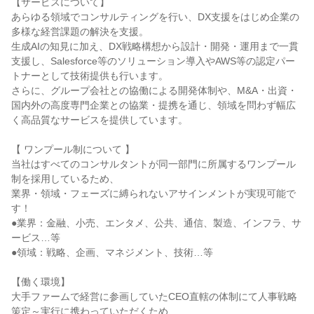
【サービスについて】
あらゆる領域でコンサルティングを行い、DX支援をはじめ企業の
多様な経営課題の解決を支援。
生成AIの知見に加え、DX戦略構想から設計・開発・運用まで一貫
支援し、Salesforce等のソリューション導入やAWS等の認定パー
トナーとして技術提供も行います。
さらに、グループ会社との協働による開発体制や、M&A・出資・
国内外の高度専門企業との協業・提携を通じ、領域を問わず幅広
く高品質なサービスを提供しています。
【 ワンプール制について 】
当社はすべてのコンサルタントが同一部門に所属するワンプール
制を採用しているため、
業界・領域・フェーズに縛られないアサインメントが実現可能で
す！
●業界：金融、小売、エンタメ、公共、通信、製造、インフラ、サ
ービス…等
●領域：戦略、企画、マネジメント、技術…等
【働く環境】
大手ファームで経営に参画していたCEO直轄の体制にて人事戦略
策定～実行に携わっていただくため、