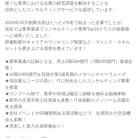
様々な業界における企業の経営課題を解決することを
目的としたコンサルティングサービスを提供しています。
2018年10月創業当初はたったの5名で始まった企業でしたが、
現在では業界最速でコンサルティング業界Top10クラスの規模感
へと成長いたしました。
研修制度やキャリアカウンセリング制度など、マインド・スキル
セットを磨き上げる環境を整えています！
★業界最速の記録となる、売上5期160億円（7期430億円）達成企
業！
★10期1000億円を目指す第2成長期のメガベンチャーフェーズ
★現在最もニーズの高い、ITに特化をしたコンサルティング事業
を推進
★ワンプール制で、業界や領域は幅広く経験を積める組織体制
★新卒の文系学部入社実績も多数！IT未経験のメンバーも活躍出
来る環境
★全社イベントや55種類程ある部活動などで、社員同士の交流機
会も多数！
★充実した新入社員研修あり！