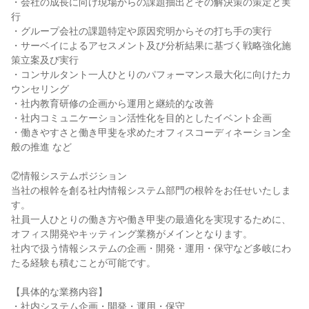
・会社の成長に向け現場からの課題抽出とその解決策の策定と実
行
・グループ会社の課題特定や原因究明からその打ち手の実行
・サーベイによるアセスメント及び分析結果に基づく戦略強化施
策立案及び実行
・コンサルタント一人ひとりのパフォーマンス最大化に向けたカ
ウンセリング
・社内教育研修の企画から運用と継続的な改善
・社内コミュニケーション活性化を目的としたイベント企画
・働きやすさと働き甲斐を求めたオフィスコーディネーション全
般の推進 など
②情報システムポジション
当社の根幹を創る社内情報システム部門の根幹をお任せいたしま
す。
社員一人ひとりの働き方や働き甲斐の最適化を実現するために、
オフィス開発やキッティング業務がメインとなります。
社内で扱う情報システムの企画・開発・運用・保守など多岐にわ
たる経験も積むことが可能です。
【具体的な業務内容】
・社内システム企画・開発・運用・保守