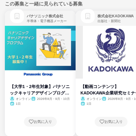
この募集と一緒に見られている募集
パナソニック株式会社
株式会社KADOKAWA
半導体・電子機器メーカー
出版社・新聞社
【大学1・2年生対象】パナソニ
【動画コンテンツ】
ックキャリアデザインプログラ
KADOKAWA企業研究セミナ
ム
オンライン
2026年8月・9月・10月
オンライン
2026年8月・9月・1
月・11月・12月
1日
1日
お気に入り
お気に入り