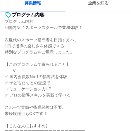
募集情報
企業を知る
プログラム内容
プログラム内容
✨国内No.1スポーツスクールで業務体験！
次世代のスポーツ指導者を目指す方へ、
1日で指導の楽しさを体感できる
特別なプログラムをご用意しました。
【このプログラムで得られること】
￣￣V￣￣￣￣￣￣￣￣￣￣￣￣￣￣￣￣￣
✅ 国内会員数No.1の指導法を体験
✅ 子どもたちとの交流で
コミュニケーション力UP
✅ プロの指導スキルを実践で学べる
スポーツ実績や指導経験は不要。
未経験種目もOKです！
【こんな人におすすめ】