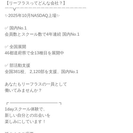
【リーフラスってどんな会社？】
￣￣V￣￣￣￣￣￣￣￣￣￣￣￣￣￣￣￣￣
✨2025年10月NASDAQ上場✨
✅ 国内No.1
会員数とスクール数で4年連続 国内No.1
✅ 全国展開
46都道府県で全13種目を展開中
✅ 部活動支援
全国381校、 2,120部を支援、国内No.1
あなたもリーフラスの一員として
働いてみませんか？
┏ ──────────────── ┓
1dayスクール体験で、
新しい自分との出会いを
楽しみにしています！