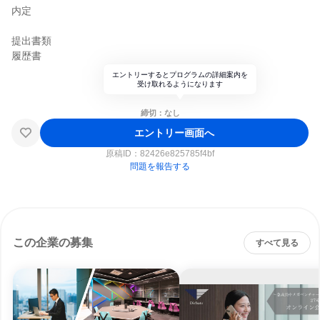
内定
提出書類
履歴書
エントリーするとプログラムの詳細案内を
受け取れるようになります
締切：なし
エントリー画面へ
原稿ID：
82426e825785f4bf
問題を報告する
この企業の募集
すべて見る