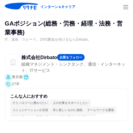
インターン
キャリア
＆
GAポジション(総務・労務・経理・法務・営
業事務)
IT、成長、スピード。20代勝負を掛けるならDirbato。
株式会社Dirbato
企業をフォロー
組織マネジメント・シンクタンク、通信・インターネッ
ト、ITサービス
東京都
27卒
こんな人におすすめ
テクノロジーに携わりたい
人の仕事をサポートしたい
コミュニケーションが活発
常に新しいものに挑戦
チームワークを重視
女性が働きやすい環境で働ける
多様な職種の人と関われる
若手が裁量を持てる環境
人とたくさん会話する