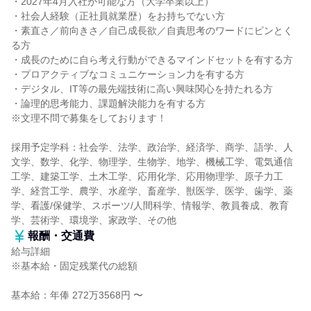
・2027年4月入社が可能な方（大学卒業以上）
・社会人経験（正社員就業歴）をお持ちでない方
・素直さ／前向きさ／自己成長欲／自責思考のワードにピンとく
る方
・成長のために自ら考え行動ができるマインドセットを有する方
・プロアクティブなコミュニケーション力を有する方
・デジタル、IT等の最先端技術に高い興味関心を持たれる方
・論理的思考能力、課題解決能力を有する方
※文理不問で募集をしております！
採用予定学科：社会学、法学、政治学、経済学、商学、語学、人
文学、数学、化学、物理学、生物学、地学、機械工学、電気通信
工学、建築工学、土木工学、応用化学、応用物理学、原子力工
学、経営工学、農学、水産学、畜産学、獣医学、医学、歯学、薬
学、看護/保健学、スポーツ/人間科学、情報学、教員養成、教育
学、芸術学、環境学、家政学、その他
報酬・交通費
給与詳細
※基本給・固定残業代の総額
基本給：年俸 272万3568円 〜