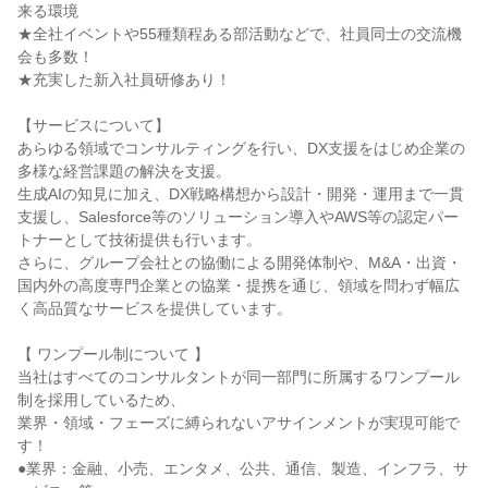
来る環境
★全社イベントや55種類程ある部活動などで、社員同士の交流機
会も多数！
★充実した新入社員研修あり！
【サービスについて】
あらゆる領域でコンサルティングを行い、DX支援をはじめ企業の
多様な経営課題の解決を支援。
生成AIの知見に加え、DX戦略構想から設計・開発・運用まで一貫
支援し、Salesforce等のソリューション導入やAWS等の認定パー
トナーとして技術提供も行います。
さらに、グループ会社との協働による開発体制や、M&A・出資・
国内外の高度専門企業との協業・提携を通じ、領域を問わず幅広
く高品質なサービスを提供しています。
【 ワンプール制について 】
当社はすべてのコンサルタントが同一部門に所属するワンプール
制を採用しているため、
業界・領域・フェーズに縛られないアサインメントが実現可能で
す！
●業界：金融、小売、エンタメ、公共、通信、製造、インフラ、サ