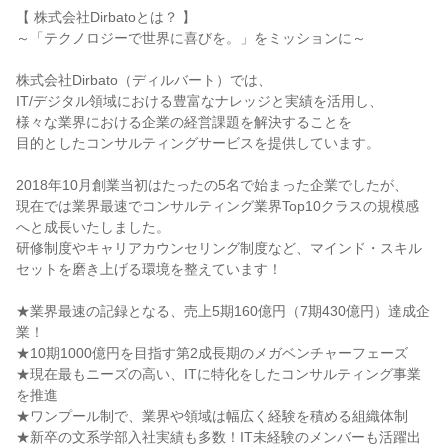
【 株式会社Dirbatoとは？ 】
～「テクノロジーで世界に喜びを。」をミッションに～
株式会社Dirbato（ディルバート）では、
IT/デジタル領域における豊富なナレッジと実績を活用し、
様々な業界における企業の経営課題を解決することを
目的としたコンサルティングサービスを提供しています。
2018年10月創業当初はたったの5名で始まった企業でしたが、
現在では業界最速でコンサルティング業界Top10クラスの規模感
へと成長いたしました。
研修制度やキャリアカウンセリング制度など、マインド・スキル
セットを磨き上げる環境を整えています！
★業界最速の記録となる、売上5期160億円（7期430億円）達成企
業！
★10期1000億円を目指す第2成長期のメガベンチャーフェーズ
★現在最もニーズの高い、ITに特化をしたコンサルティング事業
を推進
★ワンプール制で、業界や領域は幅広く経験を積める組織体制
★新卒の文系学部入社実績も多数！IT未経験のメンバーも活躍出