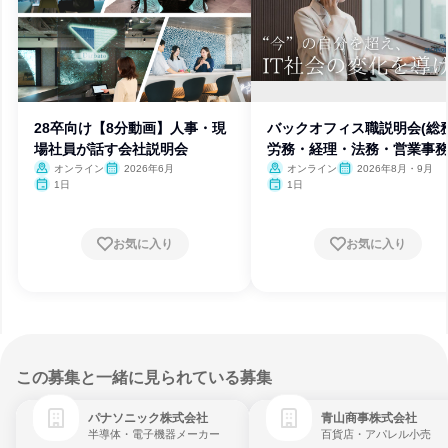
28卒向け【8分動画】人事・現
バックオフィス職説明会(総
場社員が話す会社説明会
労務・経理・法務・営業事務
オンライン
2026年6月
オンライン
2026年8月・9月
1日
1日
お気に入り
お気に入り
この募集と一緒に見られている募集
パナソニック株式会社
青山商事株式会社
半導体・電子機器メーカー
百貨店・アパレル小売