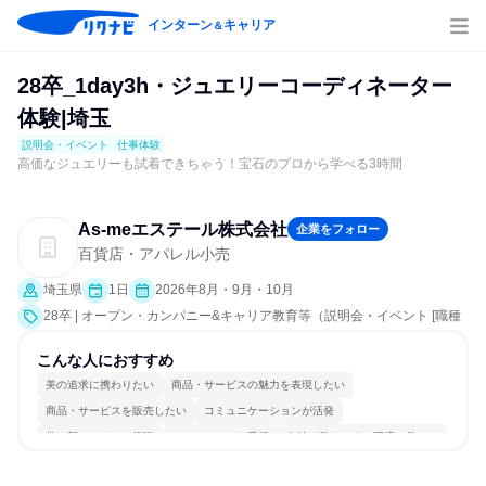
インターン
キャリア
＆
28卒_1day3h・ジュエリーコーディネーター
体験|埼玉
説明会・イベント
仕事体験
高価なジュエリーも試着できちゃう！宝石のプロから学べる3時間
As‐meエステール株式会社
企業をフォロー
百貨店・アパレル小売
埼玉県
1日
2026年8月・9月・10月
28卒 | オープン・カンパニー&キャリア教育等（説明会・イベント [職種
研究、職場見学会、社員交流会、就活サポート、会社説明会、業界研
究]、仕事体験）
こんな人におすすめ
美の追求に携わりたい
商品・サービスの魅力を表現したい
商品・サービスを販売したい
コミュニケーションが活発
常に新しいものに挑戦
チームワークを重視
女性が働きやすい環境で働ける
長く同じ会社に居続けられる
一つの専門分野を極める
人とたくさん会話する