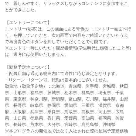
で、親しみやすく、リラックスしながらコンテンツに参加するこ
とができました。
【エントリーについて】
エントリー(応募)は、この画面にある青色の「エントリー画面へ行
く」を押していただき、次の画面で内容をご確認いただいたうえ
で再度青色のボタンを押していただくことで可能です。
※エントリー時にいただく履歴書情報(学生時代に頑張ったこと等)
は、選考には使用いたしません。
【勤務予定地について】
・配属店舗は通える範囲内にて適性に応じ決定となります。
・Uターン・Iターン可。転勤は基本的にございません。
勤務地（勤務予定地）：北海道、青森県、岩手県、宮城県、秋田
県、山形県、福島県、茨城県、栃木県、群馬県、埼玉県、千葉
県、東京都、神奈川県、新潟県、富山県、石川県、福井県、山梨
県、長野県、岐阜県、静岡県、愛知県、三重県、滋賀県、京都
府、大阪府、兵庫県、奈良県、鳥取県、島根県、岡山県、広島
県、山口県、徳島県、香川県、愛媛県、高知県、福岡県、佐賀
県、長崎県、熊本県、大分県、宮崎県、鹿児島県、沖縄県
※本プログラムの開催地ではなく入社された際の配属予定勤務地