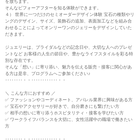
を放ちます。
そんなビフォーアフターを知る体験ができます。
４） 世界に一つだけのセミオーダーデザイン体験 宝石の種類やリ
ングのデザイン、サイズ、装飾石の追加、表面加工などを組み合
わせることによってオンリーワンのジェリーをデザインしていた
だきます。
ジュエリーは、ブライダルなどの記念日や、大切な人へのプレゼ
ントなど お客様の人生の節目や、豊かなライフスタイルを彩る特
別な存在です。
そんな「想い」に寄り添い、魅力を伝える販売・接客に関心があ
る方は是非、プログラムへご参加ください♪
‥‥‥‥・・‥‥‥‥‥‥・・
＼ こんな方におすすめ ／
✅ ファッションやコーディネート、アパレル業界に興味がある方
✅ 宝石やアクセサリーが好きで、自分磨きにも繋げたい方
✅ 相手の想いに寄り添うホスピタリティ・接客を学びたい方
✅ ワークライフバランスを大切に、女性活躍中の職場で働きたい
方
‥‥‥‥・・‥‥‥‥‥‥・・