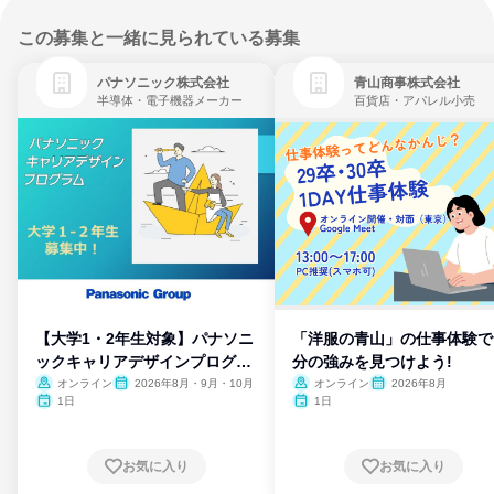
この募集と一緒に見られている募集
パナソニック株式会社
青山商事株式会社
半導体・電子機器メーカー
百貨店・アパレル小売
【大学1・2年生対象】パナソニ
「洋服の青山」の仕事体験で
ックキャリアデザインプログラ
分の強みを見つけよう!
ム
オンライン
2026年8月・9月・10月
オンライン
2026年8月
1日
1日
お気に入り
お気に入り