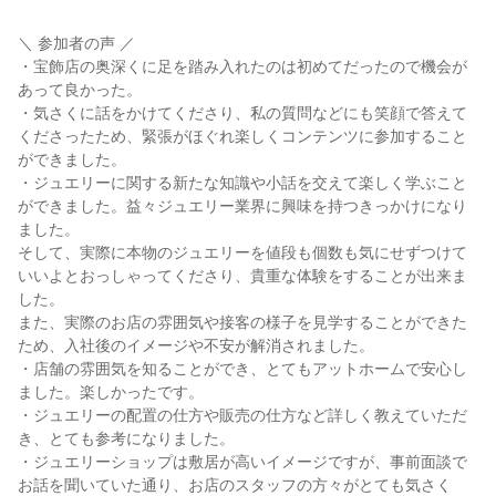
＼ 参加者の声 ／
・宝飾店の奥深くに足を踏み入れたのは初めてだったので機会が
あって良かった。
・気さくに話をかけてくださり、私の質問などにも笑顔で答えて
くださったため、緊張がほぐれ楽しくコンテンツに参加すること
ができました。
・ジュエリーに関する新たな知識や小話を交えて楽しく学ぶこと
ができました。益々ジュエリー業界に興味を持つきっかけになり
ました。
そして、実際に本物のジュエリーを値段も個数も気にせずつけて
いいよとおっしゃってくださり、貴重な体験をすることが出来ま
した。
また、実際のお店の雰囲気や接客の様子を見学することができた
ため、入社後のイメージや不安が解消されました。
・店舗の雰囲気を知ることができ、とてもアットホームで安心し
ました。楽しかったです。
・ジュエリーの配置の仕方や販売の仕方など詳しく教えていただ
き、とても参考になりました。
・ジュエリーショップは敷居が高いイメージですが、事前面談で
お話を聞いていた通り、お店のスタッフの方々がとても気さく