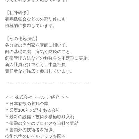
【社外研修】
養鶏勉強会などの外部研修にも
積極的に参加しています。
【その他勉強会】
各分野の専門家を講師に招いて、
餌の基礎知識、病気や防疫のこと、
飼養管理方法などの勉強会を不定期に実施。
新入社員だけでなく、中堅社員、
責任者など幅広く参加しています。
･－･･－･･－･･－･･－･･－･･－･･－･･－･･－･
＜＜ 株式会社トマル ご紹介 ＞＞
＊日本有数の養鶏企業
＊業暦100年の歴史ある会社
＊最新の設備・技術を積極取り入れ
＊養鶏の全てのプロセスを自社で完結
＊国内外の技術者を招き、
技術水準のレベルアップを図る