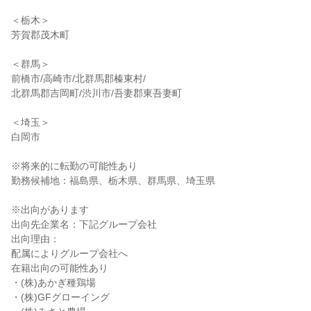
＜栃木＞
芳賀郡茂木町
＜群馬＞
前橋市/高崎市/北群馬郡榛東村/
北群馬郡吉岡町/渋川市/吾妻郡東吾妻町
＜埼玉＞
白岡市
※将来的に転勤の可能性あり
勤務候補地：福島県、栃木県、群馬県、埼玉県
※出向があります
出向先企業名：下記グループ会社
出向理由：
配属によりグループ会社へ
在籍出向の可能性あり
・(株)あかぎ種鶏場
・(株)GFグローイング