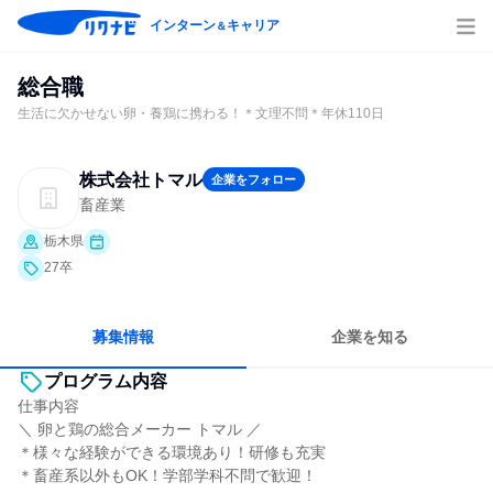
インターン
キャリア
＆
総合職
生活に欠かせない卵・養鶏に携わる！＊文理不問＊年休110日
株式会社トマル
企業をフォロー
畜産業
栃木県
27卒
募集情報
企業を知る
プログラム内容
仕事内容
＼ 卵と鶏の総合メーカー トマル ／
＊様々な経験ができる環境あり！研修も充実
＊畜産系以外もOK！学部学科不問で歓迎！