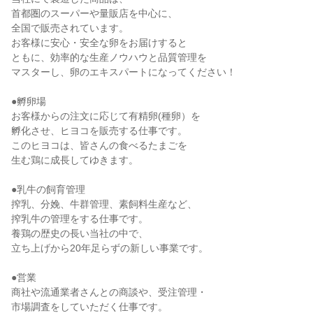
首都圏のスーパーや量販店を中心に、
全国で販売されています。
お客様に安心・安全な卵をお届けすると
ともに、効率的な生産ノウハウと品質管理を
マスターし、卵のエキスパートになってください！
●孵卵場
お客様からの注文に応じて有精卵(種卵）を
孵化させ、ヒヨコを販売する仕事です。
このヒヨコは、皆さんの食べるたまごを
生む鶏に成長してゆきます。
●乳牛の飼育管理
搾乳、分娩、牛群管理、素飼料生産など、
搾乳牛の管理をする仕事です。
養鶏の歴史の長い当社の中で、
立ち上げから20年足らずの新しい事業です。
●営業
商社や流通業者さんとの商談や、受注管理・
市場調査をしていただく仕事です。