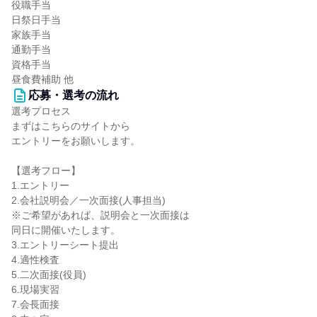
役職手当
日祭日手当
家族手当
通勤手当
資格手当
昼食費補助 他
応募・選考の流れ
選考プロセス
まずはこちらのサイトから
エントリーをお願いします。
【選考フロー】
1.エントリー
2.会社説明会／一次面接(人事担当)
※ご希望があれば、説明会と一次面接は
同日に開催いたします。
3.エントリーシート提出
4.適性検査
5.二次面接(役員)
6.現場実習
7.会長面接