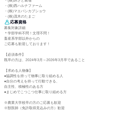
・(株)みさと農場
・(株)西ハルナファーム
・(株)マエバシカブショウ
・(株)茂木のたまご
応募資格
募集対象詳細
＊学部学科不問！文理不問！
畜産系学部以外からの
ご応募も歓迎しております！
【必須条件】
既卒の方は、2024年3月～2026年3月卒であること
【求める人物像】
●協調性を持って物事に取り組める人
●自分の考えを持って行動できる、
自主性、積極性のある方
●まじめでこつこつ仕事に取り組める方
※農業大学校卒の方のご応募も歓迎
※獣医師（免許取得見込みの方）歓迎