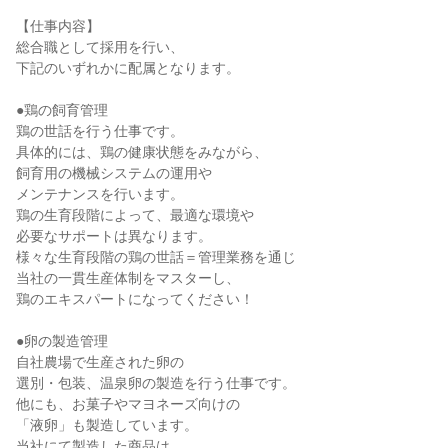
【仕事内容】
総合職として採用を行い、
下記のいずれかに配属となります。
●鶏の飼育管理
鶏の世話を行う仕事です。
具体的には、鶏の健康状態をみながら、
飼育用の機械システムの運用や
メンテナンスを行います。
鶏の生育段階によって、最適な環境や
必要なサポートは異なります。
様々な生育段階の鶏の世話＝管理業務を通じ
当社の一貫生産体制をマスターし、
鶏のエキスパートになってください！
●卵の製造管理
自社農場で生産された卵の
選別・包装、温泉卵の製造を行う仕事です。
他にも、お菓子やマヨネーズ向けの
「液卵」も製造しています。
当社にて製造した商品は、