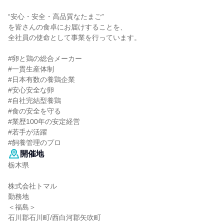
“安心・安全・高品質なたまご”
を皆さんの食卓にお届けすることを、
全社員の使命として事業を行っています。
#卵と鶏の総合メーカー
#一貫生産体制
#日本有数の養鶏企業
#安心安全な卵
#自社完結型養鶏
#食の安全を守る
#業歴100年の安定経営
#若手が活躍
#飼養管理のプロ
開催地
栃木県
株式会社トマル
勤務地
＜福島＞
石川郡石川町/西白河郡矢吹町